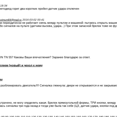
 18:34
етодиод горит два коротких пробел датчик удара отключен
aximum84@mail.ru
2016-03-02 00:41
мни периодически не работает связь между пультом и машиной: пытаюсь открыть машин
бо сигналов на пульте (датчики вызова, удара...) При этом запасной брелок тоже не ф
ON TN 55? Каковы Ваши впечатления? Заранее благодарю за ответ.
плеем (новый) и чехол к нему
ay
разблокировать двигатель!!!! Сигналка глюкнула: двери не открываются и не закрыва
утрачено, не могу опрделить какая. Брелок прямоугольной формы, ТРИ кнопки, между 
ась сигналка три года назад и тогда уже была так себе (ЦЗ, датчик удара, кнопки под 