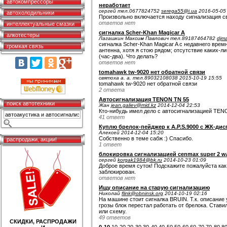
автокомпрессоры
неработает
сергей тел.0677824752
serega55@i.ua
2016-05-05
автохолодильники
Произвольно включается находу сигнализация св
ответов нет
интеллектуальные смазки
сигналка Scher-Khan Magicar A
алкотестеры
Лагашкин Максим Павлович тел.89187464782
djm
сигналка Scher-Khan Magicar A с недавнего вре
громкая связь
антенна, хотя я стою рядом; отсутствие каких-ли
(час-два). Что делать?
ответов нет
tomahawk tw-9020 нет обратной связи
святоха а. а. тел.89032108038 2015-10-19 15:55
tomahawk tw-9020 нет обратной связи
2 ответа
Автосигнализация TENON TN 55
поиск автотехники
Жан
jean.galiev@mid.kz
2014-12-04 22:53
Кто-нибудь имел дело с автосигнализацией TEN
41 ответ
Куплю брелок-пейджер к A.P.S.9000 c ЖК-дис
Алексей 2014-12-04 15:20
Собственно в теме сабж :) Спасибо.
распродажи, акции!
1 ответ
блокировка сигнализацией cenmax super 2 w
сергей
korgak1984@bk.ru
2014-10-23 01:09
Доброе время суток! Подскажите пожалуйста как 
заблокирован.
ответов нет
Ищу описание на старую сигнализацию
Николай
flink@obninsk.org
2014-10-19 02:16
На машине стоит сигналка BRUIN. Т.к. описание 
грозы блок перестал работать от брелока. Ставил
или схему.
49 ответов
СКИДКИ, РАСПРОДАЖИ