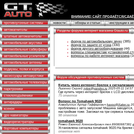
ВНИМАНИЕ! САЙТ ПРОДАЁТСЯ/СДАЁ
противоугонные системы
новости
обзоры и статьи
инструкции к а
автомагнитолы
Разделы форума интернет магазина Gtauto.ru
штатные автомагнитолы
форум по автомобильному звуку
(385)
автомобильная акустика
форум по защите от угона
(330)
форум другого автооборудования
(44)
автомобильные сабвуферы
вопросы специалистам установочной ст
вопросы по работе интернет магазина
(1
автомобильные усилители
автомобильные антенны
подиумы, полки и корпуса
аксессуары автоакустики
Форум обсуждения противоугонных систем
автомобильные телевизоры
Купить через интернет брелок к сигнализаци
Лысенко Сергей
sykre@yandex.ru
2025-05-11 14:57
парктроники
Где купить через интернет брелок с LCD дисплее
стеклоподъёмники
75 ответов
Вопрос по Tomahawk 9020
антирадары
Ахмадуллин Артур Гаффарович
havoc@Xaker.ru
20
проблемма с авто запуском! Машина заводится, р
ксенон
настройкам тоже. Заезжал на три сервиса только
gps-навигаторы
98 ответов
tomahawk 9020
видеорегистраторы
Ремез Евгений Александрович тел.89080687381
Установлена сигналка tomahawk 9020.На брилке 
бортовые компьютеры
ответов нет