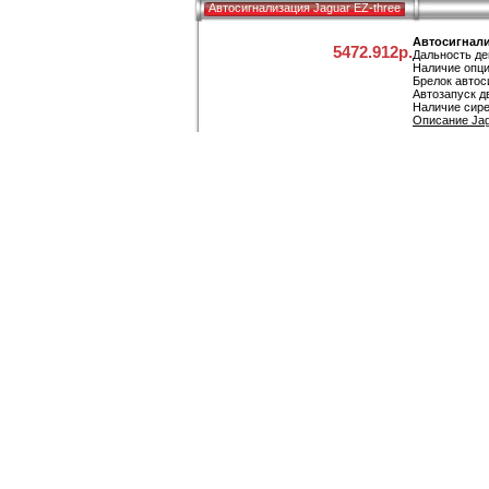
Автосигнализация Jaguar EZ-three
Автосигнали
5472.912р.
Дальность де
Наличие опци
Брелок автос
Автозапуск д
Наличие сире
Описание Jagu