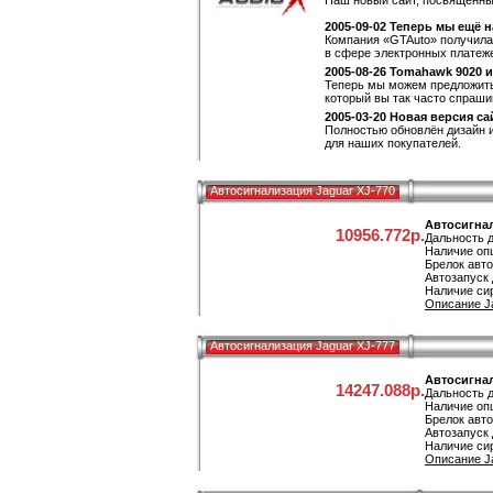
Наш новый сайт, посвящённы
2005-09-02 Теперь мы ещё 
Компания «GTAuto» получил
в сфере электронных платеже
2005-08-26 Tomahawk 9020 
Теперь мы можем предложить
который вы так часто спрашив
2005-03-20 Новая версия са
Полностью обновлён дизайн 
для наших покупателей.
Автосигнализация Jaguar XJ-770
Автосигнал
10956.772р.
Дальность д
Наличие оп
Брелок авт
Автозапуск 
Наличие си
Описание Ja
Автосигнализация Jaguar XJ-777
Автосигнал
14247.088р.
Дальность д
Наличие оп
Брелок авт
Автозапуск 
Наличие си
Описание Ja