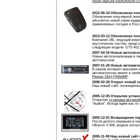
обзор StarLine E60/E90/E90 
2012-06-24 Обновление по
Обновление популярной линей
абсолютно новой серии радар
применяемых сегодня в Росс
2012-03-12 Обновление по
Компания JBL, ведущий миро
акустических систем, предст
следующие модели: GT5-402. 
2007-04-16 Новые автосигна
Новые автосигнализации в лин
автозапуском
2007-01-20 Новые автомагн
В нашем интернет-магазине 
автомагнитолы имеют в своё
Pioneer DEH-P4950MP
...
2006-02-20 Открыт новый с
Наш новый сайт, посвящённы
2005-12-05 Открытие устан
Открытие
установки автомоб
"AudioX". Всегда ждём вас по
2005-12-01 Возвращение пар
После долгого перерыва в н
Ultravox V-308, модель косну
2005-11-08 Наш новый сайт