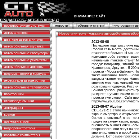
ВНИМАНИЕ! САЙТ
ПРОДАЁТСЯ/СДАЁТСЯ В АРЕНДУ!
противоугонные системы
новости
обзоры и статьи
инструкции к а
автомагнитолы
Новости интернет магазина автомобильного обо
штатные автомагнитолы
2013-08-08
Последние годы россияне еду
автомобильная акустика
России есть места, достойны
становится больше. И как ча
автомобильные сабвуферы
имеющие собственные традици
автомобильные усилители
начальным пунктом станет Мо
города: Владимир, Нижний Но
автомобильные антенны
Красноярск, Иркутск... 5 200
проекта «Москва-Байкал». Нов
подиумы, полки и корпуса
также компании Honda - нова
каждым этапом заезда. Наша 
аксессуары автоакустики
мнению местных жителей мес
розыгрыши подарков. Россия
автомобильные телевизоры
Байкал призван расширить гр
разделят с участниками все в
парктроники
проекта уже скоро... Сайт прое
стеклоподъёмники
http://www.youtube.com/wat
2013-08-07 ALpine
антирадары
CDE-171R: с этого начинаются
экране смартфона открывает 
ксенон
беглость, опытный, ответ не 
gps-навигаторы
придут на смену каким, подар
внешность бывает очень обм
видеорегистраторы
сверхнового, они лягут на пр
многочисленные и порой дов
бортовые компьютеры
дизайна. Вот самое простое: 