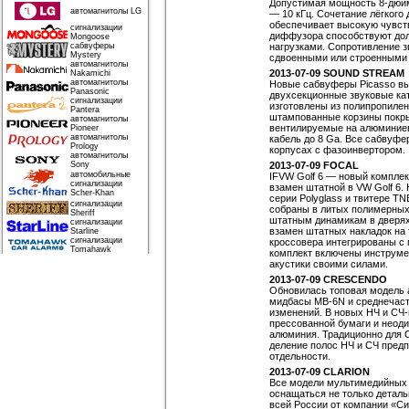
Допустимая мощность 8-дюйм
автомагнитолы LG
— 10 кГц. Сочетание лёгкого
обеспечивает высокую чувств
сигнализации
диффузора способствуют дол
Mongoose
сабвуферы
нагрузками. Сопротивление з
Mystery
сдвоенными или строенными
автомагнитолы
2013-07-09 SOUND STREAM
Nakamichi
автомагнитолы
Новые сабвуферы Picasso вып
Panasonic
двухсекционные звуковые ка
сигнализации
изготовлены из полипропилен
Pantera
штампованные корзины покры
автомагнитолы
вентилируемые на алюминие
Pioneer
автомагнитолы
кабель до 8 Ga. Все сабвуфе
Prology
корпусах с фазоинвертором.
автомагнитолы
Sony
2013-07-09 FOCAL
автомобильные
IFVW Golf 6 — новый комплект
сигнализации
взамен штатной в VW Golf 6.
Scher-Khan
серии Polyglass и твитере 
сигнализации
собраны в литых полимерных
Sheriff
штатным динамикам в дверях
сигнализации
взамен штатных накладок на 
Starline
сигнализации
кроссовера интегрированы с
Tomahawk
комплект включены инструме
акустики своими силами.
2013-07-09 CRESCENDO
Обновилась топовая модель 
мидбасы MB-6N и среднечаст
изменений. В новых НЧ и СЧ
прессованной бумаги и неоди
алюминия. Традиционно для C
деление полос НЧ и СЧ предп
отдельности.
2013-07-09 CLARION
Все модели мультимедийных у
оснащаться не только деталь
всей России от компании «Си