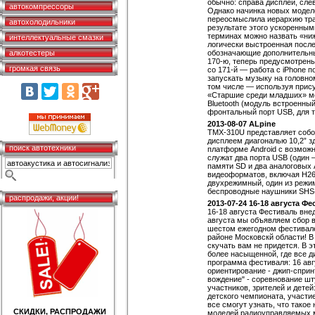
обычно: справа дисплей, сле
автокомпрессоры
Однако начинка новых моделе
переосмыслила иерархию тра
автохолодильники
результате этого ускоренным
терминах можно назвать «ниж
интеллектуальные смазки
логически выстроенная после
алкотестеры
обозначающие дополнительны
170-ю, теперь предусмотрены
громкая связь
со 171-й — работа с iPhone п
запускать музыку на головно
том числе — используя прис
«Старшие среди младших» мо
Bluetooth (модуль встроенны
фронтальный порт USB, для т
2013-08-07 ALpine
TMX-310U представляет собо
дисплеем диагональю 10,2” з
поиск автотехники
платформе Android с возмож
служат два порта USB (один 
памяти SD и два аналоговых
видеоформатов, включая H26
двухрежимный, один из режи
беспроводные наушники SHS
распродажи, акции!
2013-07-24 16-18 августа 
16-18 августа Фестиваль внед
августа мы объявляем сбор в
шестом ежегодном фестивале
районе Московскй области! В
скучать вам не придется. В 
более насыщенной, где все 
программа фестиваля: 16 авг
ориентирование - джип-спринт
вождение" - соревнование шт
участников, зрителей и детей
детского чемпионата, участи
все смогут узнать, что тако
СКИДКИ, РАСПРОДАЖИ
моделей радиоуправляемых м