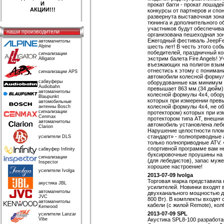
И
прокат багги - прокат лошад
АКЦИИ!!!
конкурсы от партнеров и спо
развернута выставочная зона
тюнинга и дополнительного о
участников будут обеспечива
наши производители
организована пешеходная зон
Ежегодный фестиваль JeepFes
автомагнитолы
Alpine
шесть лет! В честь этого со
победителей, праздничный к
сигнализации
экстрим балета Fire Angels! 
Alligator
въезжающих на полигон взыма
отнестись к этому с пониман
сигнализации APS
автомобили колесной формул
сабвуферы
оборудованные как минимум 
Audiobahn
превышает 863 мм.(34 дюйм)
автомагнитолы
колесной формулы 4х4, обор
Blaupunkt
которых при измерении прев
автомобильные
колесной формулы 4х4, не о
антенны Bosch
сигнализации
протектором) которых при из
Cenmax
протектором типа АT, внешни
автомагнитолы
автомобиль установлена лебе
Clarion
Нарушение целостности плом
стандарт» - полноприводные 
усилители DLS
только полноприводные ATV. 
спортивной программе вам н
сабвуфер Infinity
буксировочные проушины на а
сигнализации
(для лебедистов), запас муже
Inspector
хорошее настроение!
усилители Ivolga
2013-07-09 Ivolga
Торговая марка представила
акустика JBL
усилителей. Новинки входят 
автомагнитолы
двухканального мощностью до
JVC
800 Вт). В комплекты входят
автомагнитолы
кабели (с жилой Remote), ко
Kenwood
2013-07-09 SPL
усилители Lanzar
Vibe
Акустика SPL8-100 разработ