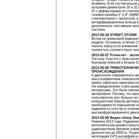
Academy. В её состав вошли
куполами диаметром 26 и 32 м
4) с диффузорами из стеклов
головки калибра 5” и 6” (AM
стекловолокна с пропиткой, 
антидифракционные кольца в 
дополненных пассивным крос
система.
2013-05-29 STREET STORM
Вслед за премьерой видеорег
модели. Основное отличие 
панель корпуса из алюминия.
полностью соответствует во
2013-05-07 Угона.нет - экс
Ток-шоу Участок с Анастасие
Курчанов Алексей и Егоров 
2013-05-06 ТРИБОТЕХНИ
ПРОИСХОЖДЕНИЯ
К двигателю современного ав
массогабаритным показателям
имеют обратную зависимость,
На определенном этапе разв
интересами. Это было связа
автомобиля. Потому, что имея
пользователь мог больше не 
конкурентная борьба автопро
необходимости повышения над
надежности хотя бы в течение
высокофорсированного двига
2013-05-06 Видео обзор Sta
Новинка 2013 года. Надежна
интеллектуальнымавтозапуск
ударопрочным брелком упра
дальностью до 2000 м. Опцио
интеграция GPS интерфейса (