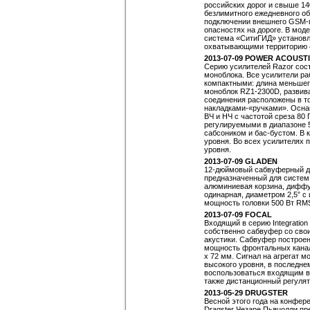
российских дорог и свыше 1
безлимитного ежедневного об
подключении внешнего GSM-
опасностях на дороге. В мод
система «СитиГИД» установле
охватывающими территорию 4
2013-07-09 POWER ACOUST
Серию усилителей Razor сост
моноблока. Все усилители ра
компактными: длина меньшего
моноблок RZ1-2300D, развив
соединения расположены в т
накладками-«ручками». Осн
ВЧ и НЧ с частотой среза 80 
регулируемыми в диапазоне 
сабсоником и бас-бустом. В 
уровня. Во всех усилителях
уровня.
2013-07-09 GLADEN
12-дюймовый сабвуферный ди
предназначенный для систем 
алюминиевая корзина, диффу
одинарная, диаметром 2,5” 
мощность головки 500 Вт RMS
2013-07-09 FOCAL
Входящий в серию Integratio
собственно сабвуфер со сво
акустики. Сабвуфер построен
мощность фронтальных канал
х 72 мм. Сигнал на агрегат м
высокого уровня, в последне
воспользоваться входящим в
также дистанционный регулят
2013-05-29 DRUGSTER
Весной этого года на конфер
Dragster Чезаре Пьяцолли пр