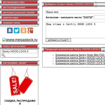
автокомпрессоры
Добавить отзыв о Sentry HOOD LOCK 5
автохолодильники
интеллектуальные смазки
Антиспам - напишите число "216732"
алкотестеры
громкая связь
поиск автотехники
Продукция аналогичная Sentry HOOD LOCK 5
Блокиратор капота Sentry Hook Mini (ГАЗ
Блокиратор капота Sentry HOOD LOCK 5
Блокиратор капота Sentry HOOD LOCK Nav
распродажи, акции!
Блокиратор капота Sentry HOOD LOCK N
СКИДКИ, РАСПРОДАЖИ
И