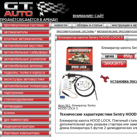
ВНИМАНИЕ! САЙТ
ПРОДАЁТСЯ/СДАЁТСЯ В АРЕНДУ!
противоугонные системы
новости
обзоры и статьи
инструкции к а
противоугонные системы
/
механические противоуго
автомагнитолы
Блокиратор капота Sentry HOOD LOCK 5
штатные автомагнитолы
автомобильная акустика
Блокиратор капота S
автомобильные сабвуферы
850р.
автомобильные усилители
автомобильные антенны
подиумы, полки и корпуса
аксессуары автоакустики
установка посл
автомобильные телевизоры
парктроники
стеклоподъёмники
фото №1:
блокиратор Sentry
антирадары
HOOD LOCK 5
ксенон
Технические характеристики Sentry HOOD
gps-навигаторы
Блокиратор капота HOOD LOCK. Плетеный сталь
дополнительная цепь разрыва стартера или зажи
видеорегистраторы
Длина блокиратора 5 футов 2 цилиндрических кл
бортовые компьютеры