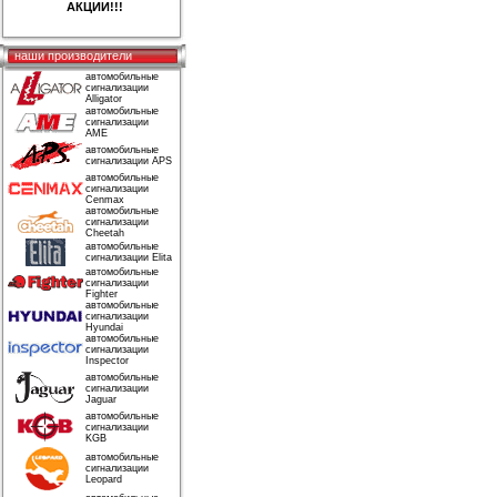
АКЦИИ!!!
наши производители
автомобильные
сигнализации
Alligator
автомобильные
сигнализации
AME
автомобильные
сигнализации APS
автомобильные
сигнализации
Cenmax
автомобильные
сигнализации
Cheetah
автомобильные
сигнализации Elita
автомобильные
сигнализации
Fighter
автомобильные
сигнализации
Hyundai
автомобильные
сигнализации
Inspector
автомобильные
сигнализации
Jaguar
автомобильные
сигнализации
KGB
автомобильные
сигнализации
Leopard