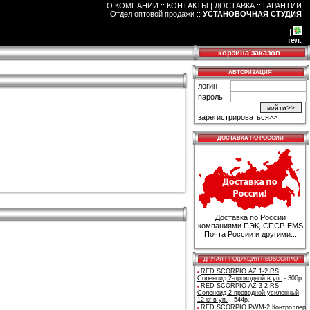
О КОМПАНИИ :: КОНТАКТЫ
|
ДОСТАВКА :: ГАРАНТИИ
Отдел оптовой продажи
::
УСТАНОВОЧНАЯ СТУДИЯ
|
тел.
корзина заказов
АВТОРИЗАЦИЯ
логин
пароль
зарегистрироваться>>
ДОСТАВКА ПО РОССИИ
Доставка по России
компаниями ПЭК, СПСР, EMS
Почта России и другими...
ДРУГАЯ ПРОДУКЦИЯ REDSCORPIO
RED SCORPIO AZ 1-2 RS
Соленоид 2-проводной в уп.
- 306р.
RED SCORPIO AZ 3-2 RS
Соленоид 2-проводной усиленный
12 кг в уп.
- 544р.
RED SCORPIO PWM-2 Контроллер