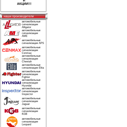
И
АКЦИИ!!!
наши производители
автомобильные
сигнализации
Alligator
автомобильные
сигнализации
AME
автомобильные
сигнализации APS
автомобильные
сигнализации
Cenmax
автомобильные
сигнализации
Cheetah
автомобильные
сигнализации Elita
автомобильные
сигнализации
Fighter
автомобильные
сигнализации
Hyundai
автомобильные
сигнализации
Inspector
автомобильные
сигнализации
Jaguar
автомобильные
сигнализации
KGB
автомобильные
сигнализации
Leopard