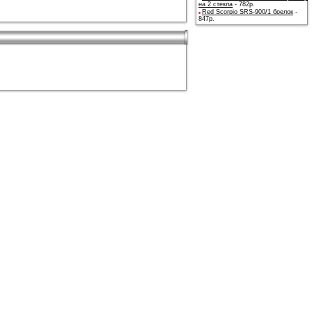
на 2 стекла
- 782р.
Red Scorpio SRS-900/1 брелок
-
847р.