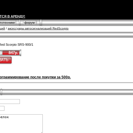
ТСЯ В АРЕНДУ!
втотехнике
форум
аций
/
аксессуары автосигнализаций RedScorpio
Red Scorpio SRS-900/1
847р.
ограммирование после покупки за 500р.