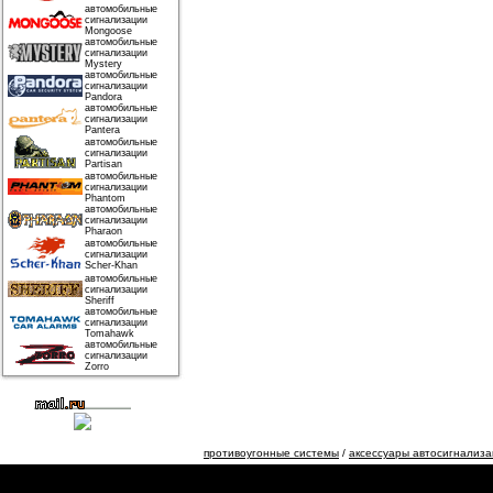
автомобильные
сигнализации
Mongoose
автомобильные
сигнализации
Mystery
автомобильные
сигнализации
Pandora
автомобильные
сигнализации
Pantera
автомобильные
сигнализации
Partisan
автомобильные
сигнализации
Phantom
автомобильные
сигнализации
Pharaon
автомобильные
сигнализации
Scher-Khan
автомобильные
сигнализации
Sheriff
автомобильные
сигнализации
Tomahawk
автомобильные
сигнализации
Zorro
противоугонные системы
/
аксессуары автосигнализ