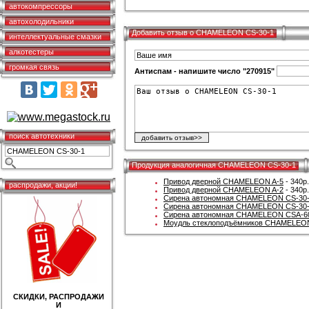
автокомпрессоры
автохолодильники
Добавить отзыв о CHAMELEON CS-30-1
интеллектуальные смазки
алкотестеры
громкая связь
Антиспам - напишите число "270915"
поиск автотехники
Продукция аналогичная CHAMELEON CS-30-1
Привод дверной CHAMELEON A-5
- 340р.
распродажи, акции!
Привод дверной CHAMELEON A-2
- 340р.
Сирена автономная CHAMELEON CS-30
Сирена автономная CHAMELEON CS-30
Сирена автономная CHAMELEON CSA-6
Моудль стеклоподъёмников CHAMELEO
СКИДКИ, РАСПРОДАЖИ
И