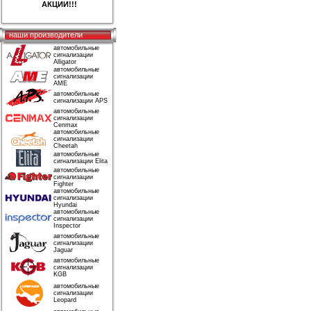
АКЦИИ!!!
наши производители
автомобильные
сигнализации
Alligator
автомобильные
сигнализации
AME
автомобильные
сигнализации APS
автомобильные
сигнализации
Cenmax
автомобильные
сигнализации
Cheetah
автомобильные
сигнализации Elita
автомобильные
сигнализации
Fighter
автомобильные
сигнализации
Hyundai
автомобильные
сигнализации
Inspector
автомобильные
сигнализации
Jaguar
автомобильные
сигнализации
KGB
автомобильные
сигнализации
Leopard