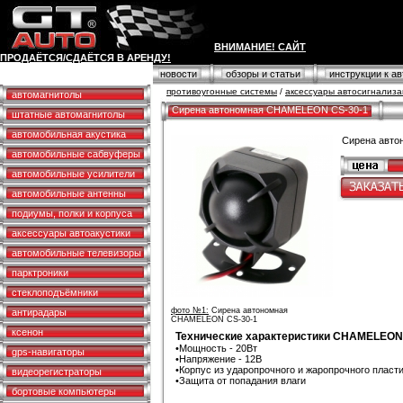
ВНИМАНИЕ! САЙТ
ПРОДАЁТСЯ/СДАЁТСЯ В АРЕНДУ!
противоугонные системы
новости
обзоры и статьи
инструкции к а
противоугонные системы
/
аксессуары автосигнализ
автомагнитолы
Сирена автономная CHAMELEON CS-30-1
штатные автомагнитолы
автомобильная акустика
Сирена авт
автомобильные сабвуферы
автомобильные усилители
автомобильные антенны
подиумы, полки и корпуса
аксессуары автоакустики
автомобильные телевизоры
парктроники
стеклоподъёмники
фото №1:
Сирена автономная
антирадары
CHAMELEON CS-30-1
ксенон
Технические характеристики CHAMELEON
•Мощность - 20Вт
gps-навигаторы
•Напряжение - 12В
•Корпус из ударопрочного и жаропрочного пласт
видеорегистраторы
•Защита от попадания влаги
бортовые компьютеры