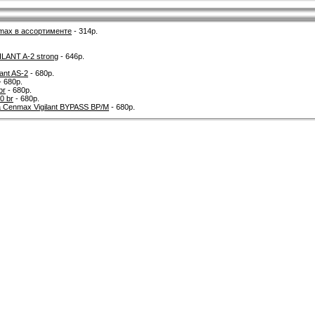
max в ассортименте
- 314р.
ILANT A-2 strong
- 646р.
ant AS-2
- 680р.
- 680р.
br
- 680р.
0 br
- 680р.
 Cenmax Vigilant BYPASS BP/M
- 680р.