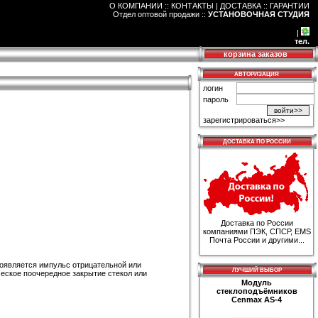
О КОМПАНИИ :: КОНТАКТЫ
|
ДОСТАВКА :: ГАРАНТИИ
Отдел оптовой продажи
::
УСТАНОВОЧНАЯ СТУДИЯ
|
тел.
корзина заказов
АВТОРИЗАЦИЯ
логин
пароль
зарегистрироваться>>
ДОСТАВКА ПО РОССИИ
Доставка по России
компаниями ПЭК, СПСР, EMS
Почта России и другими...
оявляется импульс отрицательной или
ЛУЧШИЙ ВЫБОР
еское поочередное закрытие стекол или
Модуль
стеклоподъёмников
Cenmax AS-4