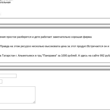
ательная
к
чения простое разберется и дете работает замечательно хорошая фирма
равда на этом ресурсе несколько высоковата цена за этот продукт.Встречается он и з
а Татарстан г. Альметьевск в трц "Панорама" за 1000 рублей. А здесь на сайте 992 ру