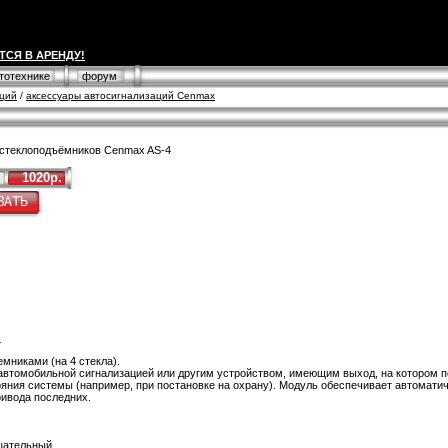
ТСЯ В АРЕНДУ!
втотехнике
форум
аций
/
аксессуары автосигнализаций Cenmax
стеклоподъёмников Cenmax AS-4
1020р.
4
мниками (на 4 стекла).
автомобильной сигнализацией или другим устройством, имеющим выход, на котором п
яния системы (например, при постановке на охрану). Модуль обеспечивает автоматич
ривода последних.
цательный