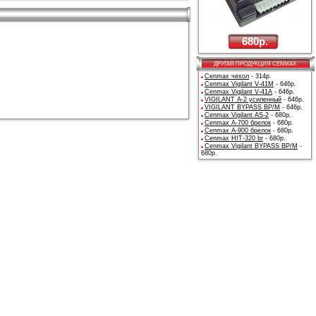
680р.
ДРУГАЯ ПРОДУКЦИЯ CENMAX
Cenmax чехол
- 314р.
Cenmax Vigilant V-41M
- 646р.
Cenmax Vigilant V-41A
- 646р.
VIGILANT A-2 усиленный
- 646р.
VIGILANT ВYPASS BP/M
- 646р.
Cenmax Vigilant AS-2
- 680р.
Cenmax A-700 брелок
- 680р.
Cenmax A-900 брелок
- 680р.
Cenmax HIT-320 br
- 680р.
Cenmax Vigilant BYPASS BP/M
-
680р.