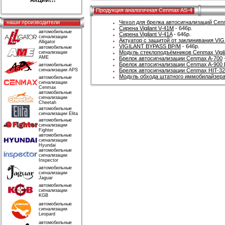
АКЦИИ!!!
Продукция аналогичная Cenmax AS-4
наши производители
Чехол для брелка автосигнализаций Cen
Сирена Vigilant V-41M
- 646р.
автомобильные
Сирена Vigilant V-41A
- 646р.
сигнализации
Актуатор с защитой от заклинивания VIG
Alligator
VIGILANT ВYPASS BP/M
- 646р.
автомобильные
Модуль стеклоподъёмников Cenmax Vigil
сигнализации
AME
Брелок автосигнализации Cenmax A-700
Брелок автосигнализации Cenmax A-900 
автомобильные
сигнализации APS
Брелок автосигнализации Cenmax HIT-32
Модуль обхода штатного иммобилайзера
автомобильные
сигнализации
Cenmax
автомобильные
сигнализации
Cheetah
автомобильные
сигнализации Elita
автомобильные
сигнализации
Fighter
автомобильные
сигнализации
Hyundai
автомобильные
сигнализации
Inspector
автомобильные
сигнализации
Jaguar
автомобильные
сигнализации
KGB
автомобильные
сигнализации
Leopard
автомобильные