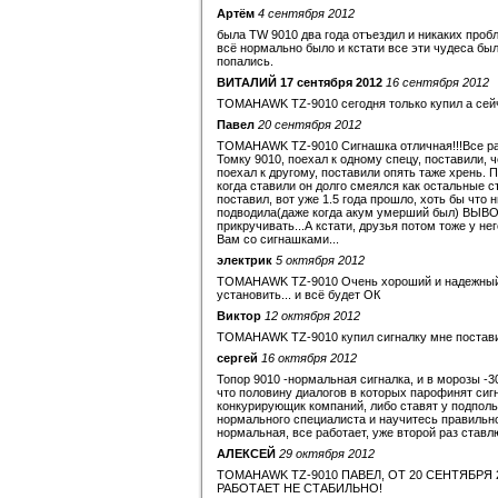
Артём
4 сентября 2012
была TW 9010 два года отъездил и никаких пробле
всё нормально было и кстати все эти чудеса был
попались.
ВИТАЛИЙ 17 сентября 2012
16 сентября 2012
TOMAHAWK TZ-9010 сегодня только купил а сейч
Павел
20 сентября 2012
TOMAHAWK TZ-9010 Сигнашка отличная!!!Все рабо
Томку 9010, поехал к одному спецу, поставили, че
поехал к другому, поставили опять таже хрень. 
когда ставили он долго смеялся как остальные с
поставил, вот уже 1.5 года прошло, хоть бы что 
подводила(даже когда акум умерший был) ВЫВОД о
прикручивать...А кстати, друзья потом тоже у нег
Вам со сигнашками...
электрик
5 октября 2012
TOMAHAWK TZ-9010 Очень хороший и надежный с
установить... и всё будет ОК
Виктор
12 октября 2012
TOMAHAWK TZ-9010 купил сигналку мне постави
сергей
16 октября 2012
Топор 9010 -нормальная сигналка, и в морозы -30
что половину диалогов в которых парофинят сиг
конкурирующик компаний, либо ставят у подполь
нормального специалиста и научитесь правильно
нормальная, все работает, уже второй раз ставл
АЛЕКСЕЙ
29 октября 2012
TOMAHAWK TZ-9010 ПАВЕЛ, ОТ 20 СЕНТЯБРЯ 
РАБОТАЕТ НЕ СТАБИЛЬНО!