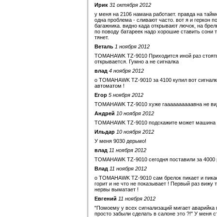
Ирик
31 октября 2012
у меня на 2106 намана работает. правда на тайме
одна проблема - сливают часто. вот я и геркон 
багажника. видно када открывают лючок, на брелк
по поводу батареек надо хорошие ставить сони т
тянет.
Веталь
1 ноября 2012
TOMAHAWK TZ-9010 Приходится иной раз стоять 
открывается. Гумно а не сигналка
влад
4 ноября 2012
о TOMAHAWK TZ-9010 за 4100 купил вот сигналку
автоматом !
Егор
5 ноября 2012
TOMAHAWK TZ-9010 хуже гаааааааааавна не видел.......
Андрей
10 ноября 2012
TOMAHAWK TZ-9010 подскажите может машина гло
Ильдар
10 ноября 2012
У меня 9030 дерьмо!
влад
11 ноября 2012
TOMAHAWK TZ-9010 сегодня поставили за 4000 ру
Влад
11 ноября 2012
о TOMAHAWK TZ-9010 сам брелок пикает и пикает
горит и не что не показывает ! Первый раз вижу т
нервы выматает !
Евгений
11 ноября 2012
"Помоему у всех сигнализаций мигает аварийка 
просто забыли сделать в салоне это ?!" У меня 