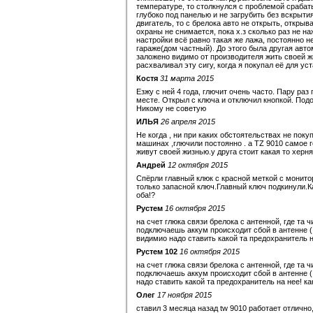
температуре, то столкнулся с проблемой срабат
глубоко под панелью и не загрубить без вскрытия)
двигатель, то с брелока авто не открыть, открыв
охраны не снимается, пока х.з сколько раз не н
настройки всё равно такая же лажа, постоянно не
гараже(дом частный). До этого была другая авто
заложено видимо от производителя жить своей ж
расхваливал эту сигу, когда я покупал её для ус
Костя
31 марта 2015
Езжу с ней 4 года, глючит очень часто. Пару раз
месте. Открыл с ключа и отключил кнопкой. Подо
Никому не советую
ИЛЬЯ
26 апреля 2015
Не когда , ни при каких обстоятельствах не пок
машинах ,глючили постоянно . а TZ 9010 самое г
живут своей жизнью.у друга стоит какая то херня
Андрей
12 октября 2015
Спёрли главный клюк с красной меткой с монит
только запасной ключ.Главный ключ подкинули.К
оба!?
Рустем
16 октября 2015
на счет глюка связи брелока с антенной, где та 
подключаешь аккум происходит сбой в антенне ( то
видимио надо ставить какой та предохранитель на
Рустем 102
16 октября 2015
на счет глюка связи брелока с антенной, где та 
подключаешь аккум происходит сбой в антенне ( т
надо ставить какой та предохранитель на нее! как
Олег
17 ноября 2015
ставил 3 месяца назад tw 9010 работает отлично,