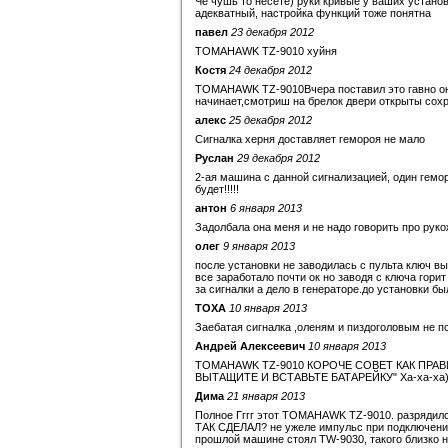
Че чушь то несете) руки кривые у ваших устано
адекватный, настройка функций тоже понятна
павел
23 декабря 2012
TOMAHAWK TZ-9010 хуйня
Костя
24 декабря 2012
TOMAHAWK TZ-9010Вчера поставил это гавно она
начинает,смотриш на брелок двери открыты сох
алекс
25 декабря 2012
Сигналка херня доставляет гемороя не мало
Руслан
29 декабря 2012
2-ая машина с данной сигнализацией, один гемо
будет!!!!!
антон
6 января 2013
Задолбала она меня и не надо говорить про рук
олег
9 января 2013
после установки не заводилась с пульта ключ в
все заработало почти ок но заводя с ключа гори
за сигналки а дело в генераторе.до установки бы
ТОХА
10 января 2013
Заебатая сигналка ,оленям и пиздоголовым не по
Андрей Алексеевич
10 января 2013
TOMAHAWK TZ-9010 КОРОЧЕ СОВЕТ КАК ПРАВИ
ВЫТАЩИТЕ И ВСТАВЬТЕ БАТАРЕЙКУ" Ха-ха-ха))
Дима
21 января 2013
Полное Гггг этот TOMAHAWK TZ-9010. разрядился
ТАК СДЕЛАЛ? не ужеле импульс при подключении А
прошлой машине стоял TW-9030, такого близко н