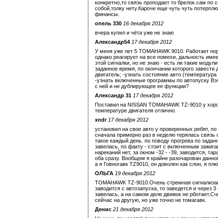
конкретно,то связь проподает то брелок сам по
собой,толку нету.Кароче еще чуть чуть потерплю
финансы.
опель 330
16 декабря 2012
вчера купил и чёта уже не знаю
Александр54
17 декабря 2012
У меня уже лет 5 TOMAHAWK 9010. Работает норм
однако реагирует на все помехи, дальность име
этой сигналки, но не знаю - есть ли такие модул
заданное время, по окончании которого завести 
двигатель; -узнать состояние авто (температура
-узнать включенные программы по автопуску Вэб
с ней и не дублирующее ее функции?
Александр 31
17 декабря 2012
Поставил на NISSAN TOMAHAWK TZ-9010 у хороше
температуре двигателя отлично.
xndr
17 декабря 2012
установил на свое авто у проверенных ребят, по
сначала примерно раз в неделю терялась связь 
такое каждый день. по поводу прогрева по заданн
завелась, по факту - стоит с включенным зажиган
нареканий нет, за окном -32 - -39, заводится, та
оба сразу. Вообщем я крайне разочарован данно
а я Говногавк TZ9010, он доволен как слон, я пл
ОЛЬГА
19 декабря 2012
TOMAHAWK TZ-9010.Очень стремная сигнализация
заводится с автозапуска, то заведется и через 
завелась, а на самом деле движок не рботает.Сч
сейчас на другую, но уже точно не томагавк.
Денис
21 декабря 2012