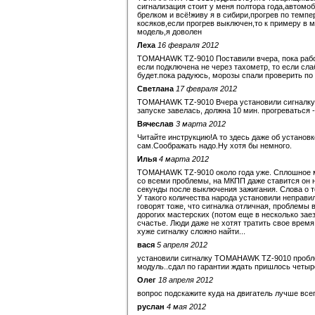
сигнализация стоит у меня полтора года,автомо
брелком и всё!живу я в сибири,прогрев по темпе
косяков,если прогрев выключен,то к примеру в 
модель,я доволен
Леха
16 февраля 2012
TOMAHAWK TZ-9010 Поставили вчера, пока работае
если подключена не через тахометр, то если сла
будет.пока радуюсь, морозы спали проверить по 
Светлана
17 февраля 2012
TOMAHAWK TZ-9010 Вчера установили сигналку..
запуске завелась, должна 10 мин. прогреваться 
Вячеслав
3 марта 2012
Читайте инструкцию!А то здесь даже об установ
сам.Соображать надо.Ну хотя бы немного.
Илья
4 марта 2012
TOMAHAWK TZ-9010 около года уже. Сплошное му
со всеми проблемы, на МКПП даже ставится он не 
секунды после выключения зажигания. Слова о т
У такого количества народа установили неправи
говорят тоже, что сигналка отличная, проблемы 
дорогих мастерских (потом еще в несколько заезж
счастье. Люди даже не хотят тратить свое время
хуже сигналку сложно найти...
вася
5 апреля 2012
установили сигналку TOMAHAWK TZ-9010 пробле
модуль..сдал по гарантии ждать пришлось четыре
Олег
18 апреля 2012
вопрос подскажите куда на двигатель лучше все
руслан
4 мая 2012