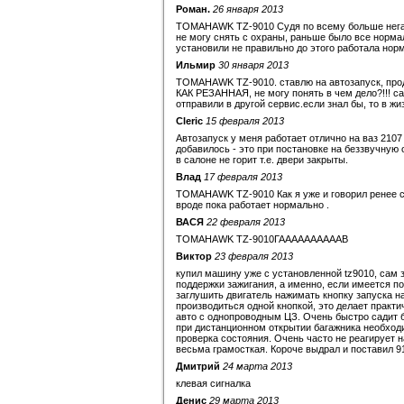
Роман.
26 января 2013
TOMAHAWK TZ-9010 Судя по всему больше негати
не могу снять с охраны, раньше было все норма
установили не правильно до этого работала норм
Ильмир
30 января 2013
TOMAHAWK TZ-9010. ставлю на автозапуск, про
КАК РЕЗАННАЯ, не могу понять в чем дело?!!! са
отправили в другой сервис.если знал бы, то в жиз
Cleric
15 февраля 2013
Автозапуск у меня работает отлично на ваз 2107
добавилось - это при постановке на беззвучную 
в салоне не горит т.е. двери закрыты.
Влад
17 февраля 2013
TOMAHAWK TZ-9010 Как я уже и говорил ренее си
вроде пока работает нормально .
ВАСЯ
22 февраля 2013
TOMAHAWK TZ-9010ГААААААААААВ
Виктор
23 февраля 2013
купил машину уже с установленной tz9010, сам 
поддержки зажигания, а именно, если имеется п
заглушить двигатель нажимать кнопку запуска н
производиться одной кнопкой, это делает практ
авто с однопроводным ЦЗ. Очень быстро садит б
при дистанционном открытии багажника необходи
проверка состояния. Очень часто не реагирует 
весьма грамосткая. Короче выдрал и поставил 91
Дмитрий
24 марта 2013
клевая сигналка
Денис
29 марта 2013