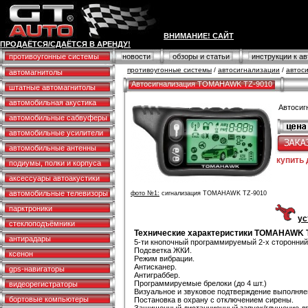
ВНИМАНИЕ! САЙТ
ПРОДАЁТСЯ/СДАЁТСЯ В АРЕНДУ!
противоугонные системы
новости
обзоры и статьи
инструкции к а
противоугонные системы
/
автосигнализации
/
автос
автомагнитолы
Автосигнализация TOMAHAWK TZ-9010
штатные автомагнитолы
автомобильная акустика
Автоси
автомобильные сабвуферы
автомобильные усилители
автомобильные антенны
купить
подиумы, полки и корпуса
аксессуары автоакустики
автомобильные телевизоры
фото №1:
сигнализация TOMAHAWK TZ-9010
парктроники
ус
стеклоподъёмники
Технические характеристики TOMAHAWK 
антирадары
5-ти кнопочный программируемый 2-х сторонний
Подсветка ЖКИ.
ксенон
Режим вибрации.
Антисканер.
gps-навигаторы
Антиграббер.
Программируемые брелоки (до 4 шт.)
видеорегистраторы
Визуальное и звуковое подтверждение выполня
бортовые компьютеры
Постановка в охрану с отключением сирены.