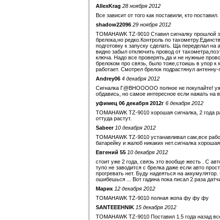
AllexKrag
28 ноября 2012
Все зависит от того как поставили, кто постави
shadow22096
29 ноября 2012
TOMAHAWK TZ-9010 Ставил сигналку прошлой зим
брелока,но редко.Контроль по тахометру.Единств
подготовку к запуску сделать. Ща переделал на
видно забыл отключить провод от тахометра,поэт
ключа. Надо все проверять,да и не нужные прово
брелоком про связь, было тоже,стоишь в упор к
работает. Смотрел брелок подрастянул антенну-п
Andrey06
4 декабря 2012
Сигналка Г@ВНООООО полное не покупайте! уже д
обдавись, но самое интересное если нажать на вы
уфимец 06 декабря 2012г
6 декабря 2012
TOMAHAWK TZ-9010 хорошая сигналка, 2 года ра
оттуда растут.
Sabeer
10 декабря 2012
TOMAHAWK TZ-9010 устанавливал сам,все работа
батарейку и жалоб никаких нет.сигналка хорошая
Евгений 55
10 декабря 2012
стоит уже 2 года, связь это вообще жесть . С ав
тупо не заводится с брелка даже если авто прос
прогревать нет. Буду надеяться на аккумулятор.
ошибешься ... Вот гадина пока писал 2 раза датчи
Марик
12 декабря 2012
TOMAHAWK TZ-9010 полная жопа фу фу фу
SANTEEEHNIK
15 декабря 2012
TOMAHAWK TZ-9010 Поставил 1.5 года назад все