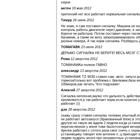
херня
антон
18 мая 2012
притензий нет все работает нормальная сигналк
Тимур
26 июня 2012
Не знаю, я сам поставил сигналку. Машина не но
контроль работы двигателя через давление, и з
Короче не работала. Потом поставил через тахом
багажник, а также не могу запрограммировать об
разные номера. А так норм сигналка. Разберусь 
ТОМАГАВК
23 июля 2012
ДЕРЬМО СИГНАЛКА НЕ БЕРИТЕ! ВЕСЬ МОЗГ СЪ
Рома
12 августа 2012
TOMAHAWKи полное ГАВНО
александр
13 августа 2012
TOMAHAWK TZ-9030 ставил сам. авто- запуск раб
тормоза!только вот проблема с брелками,база их
100меров,как лечить ?кто подскажет
Алексей
27 августа 2012
Сигналка неплохая,жалко что дальность действи
проявляются,а так работает норм,если конечно 
работает )))
дэн
28 августа 2012
скажу сразу ставил сигналку человек опытный.по
не работает автозапуск (бракованный блок).в эт
другую но такую же.ждали 2 недели.когда устано
перечисленное у меня тоже было+сегодня вечеро
брелок работает.с сотого раза смог снять с охра
установщику говорит или антенне п..ц приходит 
людям пудрить мозги про неграмотных установщ