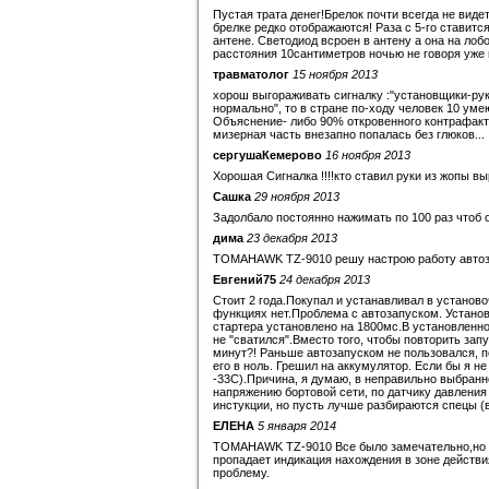
Пустая трата денег!Брелок почти всегда не виде
брелке редко отображаются! Раза с 5-го ставитс
антене. Светодиод всроен в антену а она на лоб
расстояния 10сантиметров ночью не говоря уже 
травматолог
15 ноября 2013
хорош выгораживать сигналку :"установщики-руки
нормально", то в стране по-ходу человек 10 уме
Объяснение- либо 90% откровенного контрафакт
мизерная часть внезапно попалась без глюков...
сергушаКемерово
16 ноября 2013
Хорошая Сигналка !!!!кто ставил руки из жопы в
Сашка
29 ноября 2013
Задолбало постоянно нажимать по 100 раз чтоб о
дима
23 декабря 2013
TOMAHAWK TZ-9010 решу настрою работу автоз
Евгений75
24 декабря 2013
Стоит 2 года.Покупал и устанавливал в установ
функциях нет.Проблема с автозапуском. Установи
стартера установлено на 1800мс.В установленно
не "сватился".Вместо того, чтобы повторить зап
минут?! Раньше автозапуском не пользовался, п
его в ноль. Грешил на аккумулятор. Если бы я н
-33С).Причина, я думаю, в неправильно выбранн
напряжению бортовой сети, по датчику давлени
инстукции, но пусть лучше разбираются спецы (
ЕЛЕНА
5 января 2014
TOMAHAWK TZ-9010 Все было замечательно,но во
пропадает индикация нахождения в зоне действи
проблему.