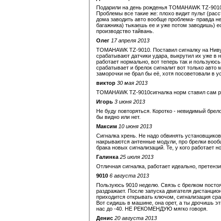
Подарили на день рожденья TOMAHAWK TZ-9010.
Проблемы все такие же: плохо видит пульт (расс
дома заводить авто вообще проблема- правда не
багажника) тыкаешь ее и уже потом заводишь) ес
производство тайвань.
Олег
17 апреля 2013
TOMAHAWK TZ-9010. Поставил сигналку на Ниву 
срабатывают датчики удара, выкрутил их уже в 
работает нормально, вот теперь так и пользуюс
срабатывает и брелок сигналит вот только авто 
заморочки не брал бы её, хотя посоветовали в 
виктор
30 мая 2013
TOMAHAWK TZ-9010сигналка норм ставил сам р
Игорь
3 июня 2013
Не буду повторяться. Коротко - невидимый брело
бы видно или нет.
Максим
10 июня 2013
Сигналка хрень. Не надо обвинять установщиков 
накрываются антенные модули, про брелки вооб
брака новых сигнализаций. Те, у кого работает 
Галинка
25 июля 2013
Отличная сигналка, работает идеально, претензи
9010
6 августа 2013
Пользуюсь 9010 неделю. Связь с брелком постоя
раздражает. После запуска двигателя дистанцион
приходится открывать ключом, сигнализация сраба
Вот сидишь в машине, она орет, а ты дрочишь эт
нас до -40. НЕ РЕКОМЕНДУЮ мягко говоря.
Денис
20 августа 2013