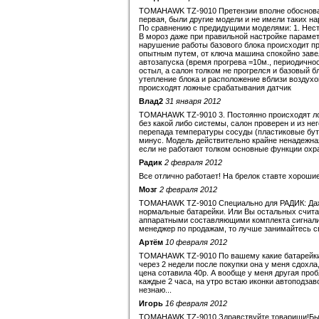
TOMAHAWK TZ-9010 Претензии вполне обоснованн
первая, были другие модели и не имели таких на
По сравнению с предидущими моделями: 1. Неста
В мороз даже при правильной настройке парамет
нарушение работы базового блока происходит пр
опытным путем, от ключа машина спокойно завел
автозапуска (время прогрева =10м., периодичност
остыл, а салон толком не прогрелся и базовый 
утепление блока и расположение вблизи воздухо
происходят ложные срабатывания датчик
Влад2
31 января 2012
TOMAHAWK TZ-9010 3. Постоянно происходят ло
без какой либо системы, салон проверен и из 
перепада температуры сосуды (пластиковые бут
минус. Модель действительно крайне ненадежна
если не работают толком основные функции охр
Радик
2 февраля 2012
Все отлично работает! На брелок ставте хорошие
Мозг
2 февраля 2012
TOMAHAWK TZ-9010 Специально для РАДИК: Даже
нормальные батарейки. Или Вы остальных счита
аппаратными составляющими комплекта сигнализа
менеджер по продажам, то лучше занимайтесь сво
Артём
10 февраля 2012
TOMAHAWK TZ-9010 По вашему какие батарейки 
через 2 недели после покупки она у меня сдохла
цена сотавила 40р. А вообще у меня другая про
каждые 2 часа, на утро встаю иконки автоподзав
незнаю...
Игорь
16 февраля 2012
TOMAHAWK TZ-9010,Здравствуйте товарищи!Был 