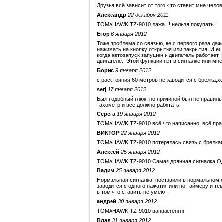
Друзья всё зависит от того к то ставит мне чел
Александр
22 декабря 2011
TOMAHAWK TZ-9010 лажа !!! нельзя покупать !
Егор
6 января 2012
Тоже проблема со связью, не с первого раза даж
нажимать на кнопку открытия или закрытия. И е
когда автозапуск запущен и двигатель работает
двигателе.. Этой функции нет в сигналке или мне
Борис
9 января 2012
с расстояния 60 метров не заводится с брелка,х
serj
17 января 2012
Был подобный глюк, но причиной был не правил
тахометр и все должно работать
Серёга
19 января 2012
TOMAHAWK TZ-9010 всё что написанно, всё правд
ВИКТОР
22 января 2012
TOMAHAWK TZ-9010 потерялась связь с брелкам
Алексей
25 января 2012
TOMAHAWK TZ-9010 Самая дрянная сигналка,Од
Вадим
25 января 2012
Нормальная сигналка, поставили в нормальном са
заводится с одного нажатия или по таймеру и т
в том что ставить не умеют.
андрей
30 января 2012
TOMAHAWK TZ-9010 вапваегенгнг
Влад
31 января 2012