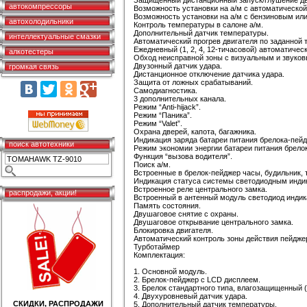
Защищенный дистанционный запуск/глушение дв
автокомпрессоры
Возможность установки на а/м с автоматической
Возможность установки на а/м с бензиновым ил
автохолодильники
Контроль температуры в салоне а/м.
Дополнительный датчик температуры.
интеллектуальные смазки
Автоматический прогрев двигателя по заданной 
Ежедневный (1, 2, 4, 12-тичасовой) автоматическ
алкотестеры
Обход неисправной зоны с визуальным и звуко
Двузонный датчик удара.
громкая связь
Дистанционное отключение датчика удара.
Защита от ложных срабатываний.
Самодиагностика.
3 дополнительных канала.
Режим “Anti-hijack”.
Режим “Паника”.
Режим “Valet”.
Охрана дверей, капота, багажника.
Индикация заряда батареи питания брелока-пейд
поиск автотехники
Режим экономии энергии батареи питания брело
Функция “вызова водителя”.
Поиск а/м.
Встроенные в брелок-пейджер часы, будильник, 
Индикация статуса системы светодиодным инди
Встроенное реле центрального замка.
распродажи, акции!
Встроенный в антенный модуль светодиод индик
Память состояния.
Двушаговое снятие с охраны.
Двушаговое открывание центрального замка.
Блокировка двигателя.
Автоматический контроль зоны действия пейдже
Турботаймер
Комплектация:
1. Основной модуль.
2. Брелок-пейджер с LCD дисплеем.
3. Брелок стандартного типа, влагозащищенный 
4. Двухуровневый датчик удара.
СКИДКИ, РАСПРОДАЖИ
5. Дополнительный датчик температуры.