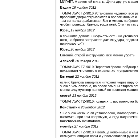
МИГАЕТ. А зачем ей мигать. Щя на другую машин
Вадим
16 ноября 2012
TOMAHAWK TZ-9010 Установили недавно, всё ра
пропещит двери открываются а брелок молчит и 
там сигналка срабатывает.Вот и жмешь на брелок
чтобы пропещал брелок, тогда окей. Это что так 
Юрец
19 ноября 2012
в принципе доволен, недочеты есть, но утешаюсь 
сего, на брелке загорается датчик удара, подска
принимаются))
Юрец
20 ноября 2012
Евгений, открой инструкцию, все можно убрать
Алексей
20 ноября 2012
TOMAHAWK TZ-9010 Перестал брелок-пейджер пок
показывает что снято с охраны, хотя управление
Евгений
22 ноября 2012
если с брелока заводится и глохнет через пару с
знаю с чем связано, но после замены старого пот
менял аккумулятор на новый не помогло) маши
сергей
23 ноября 2012
TOMAHAWK TZ-9010 полная х.... постоянно на бр
Константин
26 ноября 2012
Я не знаю косячно ли установлено, маловероятно
нажимать, при чем напрямую, иногда надо почти 
разочарован, признаться.
wowilya
27 ноября 2012
TOMAHAWK TZ-9010 я вообще непонимаю о чем вы
если установщики норм и у пользователя руки не 