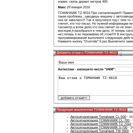
норме, связь держит метров 400
Макс
29 января 2016
TOMAHAWK TZ-9010 Про сигнализацию!!! Привет 
такая проблема...заводишь машину с автозавода
она не завелась!!! Так я проучился год с чем-то.
глючит, кто что писал. Но нужной информации не
тахометр.а всем дело,что она глючит он не знал,
месяцев,я разобрался в чем дело. И теперь сигн
нет,теперь я не переживаю об этом!!!!! В инстр
программирования выполните следующие действи
Нажмите кнопку "Override" 6 раз Выключите заж
Добавить отзыв о TOMAHAWK TZ-9010
Антиспам - напишите число "2408"
Продукция аналогичная TOMAHAWK TZ-9010
Автосигнализация Tomahawk CL-500
- 11
Автосигнализация TOMAHAWK CL-700
- 
Автосигнализация TOMAHAWK TZ-7010
-
Автосигнализация TOMAHAWK S-700
- 2
Автосигнализация Tomahawk TW-3000
- 