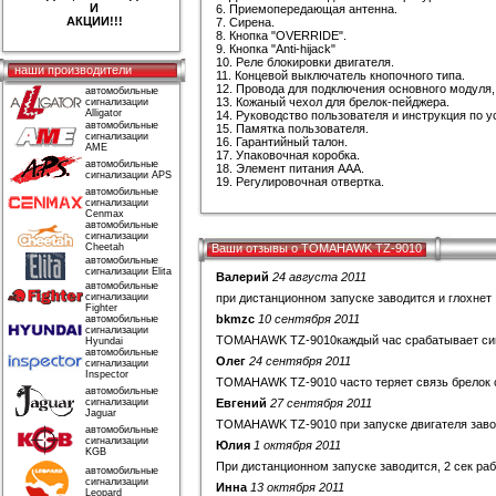
И
6. Приемопередающая антенна.
АКЦИИ!!!
7. Сирена.
8. Кнопка "OVERRIDE".
9. Кнопка "Anti-hijack"
10. Реле блокировки двигателя.
наши производители
11. Концевой выключатель кнопочного типа.
12. Провода для подключения основного модуля, 
автомобильные
13. Кожаный чехол для брелок-пейджера.
сигнализации
Alligator
14. Руководство пользователя и инструкция по у
автомобильные
15. Памятка пользователя.
сигнализации
16. Гарантийный талон.
AME
17. Упаковочная коробка.
автомобильные
18. Элемент питания AAA.
сигнализации APS
19. Регулировочная отвертка.
автомобильные
сигнализации
Cenmax
автомобильные
сигнализации
Cheetah
Ваши отзывы о TOMAHAWK TZ-9010
автомобильные
сигнализации Elita
Валерий
24 августа 2011
автомобильные
сигнализации
при дистанционном запуске заводится и глохнет
Fighter
bkmzc
10 сентября 2011
автомобильные
сигнализации
TOMAHAWK TZ-9010каждый час срабатывает си
Hyundai
автомобильные
Олег
24 сентября 2011
сигнализации
Inspector
TOMAHAWK TZ-9010 часто теряет связь брелок с 
автомобильные
сигнализации
Евгений
27 сентября 2011
Jaguar
TOMAHAWK TZ-9010 при запуске двигателя завод
автомобильные
сигнализации
Юлия
1 октября 2011
KGB
При дистанционном запуске заводится, 2 сек раб
автомобильные
сигнализации
Инна
13 октября 2011
Leopard