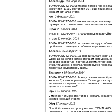
Александр
23 января 2014
TOMAHAWK TZ-9010сигналка полное говно зима п
может при -11 а может и при-30 и ещо приехал з
вобщем сигналка отстой
юля
2 февраля 2014
TOMAHAWK TZ-9010 нажала на какую то кнопку те
функцию и, что такое анти хач и какие кнопки н
Юрок
29 апреля 2014
отзыв о TOMAHAWK TZ-9010 народ посаветуйте,ка
игорь
11 октября 2014
TOMAHAWK TZ-9010 постоянно на ходу срабатыв
проблемы то заведется работает нормально то з
Алексей.
25 ноября 2014
TOMAHAWK TZ-9010. Данная сигналка у меня 3 год
удара да же если в рядом стоящем авто дверь з
со сверх скоростью- поставил аккумулятор "дюра
открытие дверей с брелка.просто нужно повнима
добротная бюджетная модель.
Екатерина
15 декабря 2014
TOMAHAWK TZ-9010 Не могу сказать что всё рабо
хорошо. 1) связь нормальная, 2) заводится с пу
не завелась с пульта, то это означает что машин
делаете что то не так?
юрий
15 января 2015
у меня на чепырке стоит и все нормально работа
мастер хороший ставил
Oleg
17 января 2015
Приобрёл авто в котором уже стоит TOMAHAWK TZ
снимаешь, то стоишь как дурак возле авто и дав