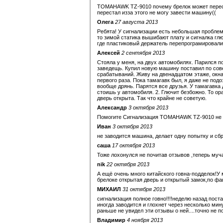
TOMAHAWK TZ-9010 почему брелок может переста
перестал изза этого не могу завести машину((
Олега
27 августа 2013
Ребята! У сигнализации есть небольшая проблема
то зимой статика вышибают плату и сигналка гл
где пластиковый держатель перепрограмировали н
Алексей
2 сентября 2013
Стояла у меня, на двух автомобилях. Парился пос
заведещь. Купил новую машину поставил по совет
срабатываний. Живу на двенадцатом этаже, окна
первого раза. Пока тамагавк был, я даже не подо
вообще дрянь. Парятся все друзья. У тамагавка 
стоишь у автомобиля. 2. Глючит безбожно. То ор
дверь открыта. Так что крайне не советую.
Александр
3 октября 2013
Помогите Сигнализация TOMAHAWK TZ-9010 не д
Иван
3 октября 2013
не заводится машина, делает одну попытку и сб
саша
17 октября 2013
Тоже лохонулся не почитав отзывов ,теперь муч
nik
22 октября 2013
А ещё очень много китайского говна-подделок!У 
брелоке открытая дверь и открытый замок,по фа
МИХАИЛ
31 октября 2013
сигнализация полное говно!!!!неделю назад поста
иногда заводится и глохнет через несколько мин
раньше не увидел эти отзывы о ней....точно не по
Владимир
4 ноября 2013