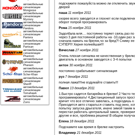
подскажите пожалуйста можно ли отключить звук
автомобильные
дверей
сигнализации
Mongoose
паша
11 ноября 2011
автомобильные
сигнализации
скорее всего заводится и глохнет если подключ
Mystery
оборот попрой програмировать
автомобильные
сигнализации
Рома
15 ноября 2011
Pandora
автомобильные
Задолбала мля.... постоянно теряет связь.раз п
сигнализации
через 3 дня постоянной работы на -10,один раз з
Pantera
сначала нажать на брелок,чо за бред?! Сниму ее 
автомобильные
сигнализации
СУПЕР!!! Херня полнейшая!!!
Partisan
Вячеслав
27 ноября 2011
автомобильные
сигнализации
Очень плохая сигналка не качественная у брелко
Phantom
автомобильные
двигатель в основном заводится с 3-4 попытки
сигнализации
антон
30 ноября 2011
Pharaon
автомобильные
постоянно срабатывает сигнализация
сигнализации
Scher-Khan
руз
7 декабря 2011
автомобильные
сигнализации
полная лажа!!!!не вздумайте ставить!!!
Sheriff
автомобильные
Павел
13 декабря 2011
сигнализации
Tomahawk
1.Быстро садится батарейка в брелке! 2.Часто те
автомобильные
программировать! 4.Дистанционный запуск просто
сигнализации
кричит что все отлично завелась, а подходишь к 
Zorro
Приходится авто стараться ставить под окно, хо
попытку запуска дрыгателя, иначе зимой таким 
перестал работать центральный замок, проверил
другие и все, проблема решена! В общем получае
Елена
18 декабря 2011
Подскажите как время в брелке настроить
Владимир
21 декабря 2011