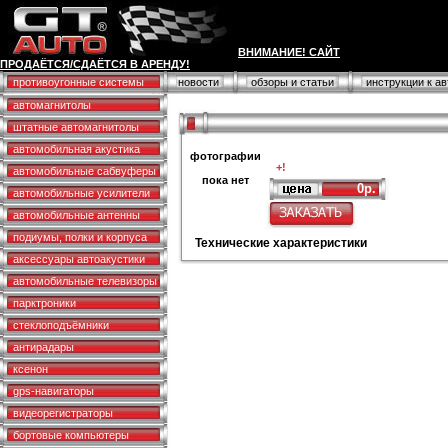
ВНИМАНИЕ! САЙТ
ПРОДАЁТСЯ/СДАЁТСЯ В АРЕНДУ!
противоугонные системы
новости
обзоры и статьи
инструкции к а
автомагнитолы
штатные автомагнитолы
автомобильная акустика
фотографии
+!
автомобильные сабвуферы
пока нет
0р.
автомобильные усилители
автомобильные антенны
подиумы, полки и корпуса
Технические характеристики
аксессуары автоакустики
автомобильные телевизоры
парктроники
стеклоподъёмники
антирадары
ксенон
gps-навигаторы
видеорегистраторы
бортовые компьютеры