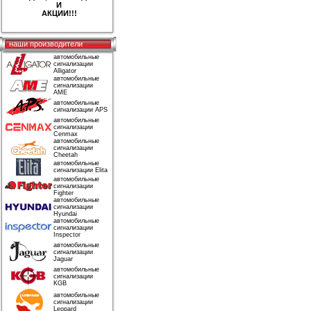
И
АКЦИИ!!!
наши производители
автомобильные
сигнализации
Alligator
автомобильные
сигнализации
AME
автомобильные
сигнализации APS
автомобильные
сигнализации
Cenmax
автомобильные
сигнализации
Cheetah
автомобильные
сигнализации Elita
автомобильные
сигнализации
Fighter
автомобильные
сигнализации
Hyundai
автомобильные
сигнализации
Inspector
автомобильные
сигнализации
Jaguar
автомобильные
сигнализации
KGB
автомобильные
сигнализации
Leopard