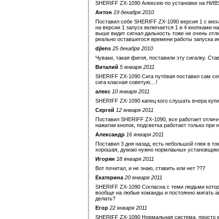
SHERIFF ZX-1090 Алексею по установке на НИВУ 
Антон
19 декабря 2010
Поставил себе SHERIFF ZX-1090 версия 1 с меха
на версии 1 запуск включается 1 и 4 кнопками н
выше видит сигнал дальность тоже не очень отл
реально оставшегося времени работы запуска ин
djlens
25 декабря 2010
Чуваки, такая фигня, поставили эту сигалку. Ст
Виталий
5 января 2011
SHERIFF ZX-1090 Сига путёвая поставил сам себ
сига класная советую....!
алекс
10 января 2011
SHERIFF ZX-1090 капец кого слушать вчера купи
Сергей
12 января 2011
Поставил SHERIFF ZX-1090, все работает отличн
нажатии кнопок, подсветка работает только при н
Александр
16 января 2011
Поставил 3 дня назад, есть небольшой глюк в то
хорошая, думаю нужно нормлаьных установщиков 
Игорян
18 января 2011
Вот почитал, и не знаю, ставить или нет ??7
Екатерина
20 января 2011
SHERIFF ZX-1090 Согласна с теми людьми которы
вообще на любые команды и постоянно мигать ава
делать?
Егор
22 января 2011
SHERIFF ZX-1090 Нормальная система, просто 