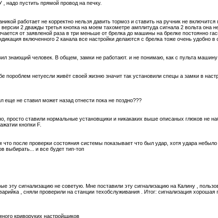
, надо пустить прямой провод на печку.
никой работает не корректно нельзя давить тормоз и ставить на ручник не включится
а версии 2 дважды третья кнопка на моем тахометре амплитуда сигнала 2 вольта она н
ичается от заявленой раза в три меньше от брелка до машины на брелке постоянно га
дикация включенного 2 канала все настройки делаются с брелка тоже очень удобно в 
авил знающий человек. В общем, замки не работают. и не понимаю, как с пульта машину
е пороблем нетуесли живёт своей жизню значит так установили спецы а замки в нас
л еще не ставил может назад отнести пока не поздно???
о, просто ставили нормальные установщики и никакаких выше описаных глюков не набл
ажатии кнопки F.
м что после проверки состояния системы показывает что был удар, хотя удара небыло 
выбирать... и все будет тип-топ
е эту сигнализацию не советую. Мне поставили эту сигнализацию на Калину , пользова
рийка , сняли проверили на станции техобслуживания . Итог: сигнализация хорошая п
много криворуких настройщиков