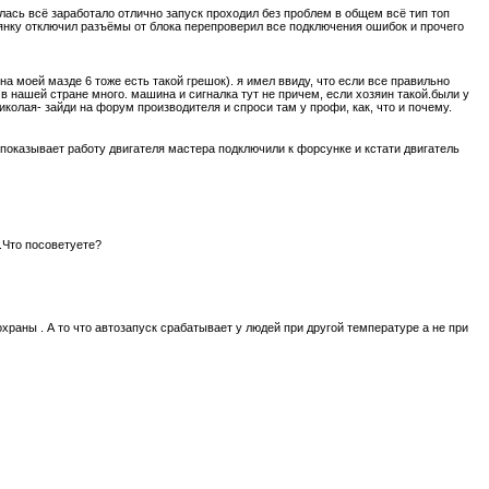
лась всё заработало отлично запуск проходил без проблем в общем всё тип топ
оянку отключил разъёмы от блока перепроверил все подключения ошибок и прочего
а моей мазде 6 тоже есть такой грешок). я имел ввиду, что если все правильно
 в нашей стране много. машина и сигналка тут не причем, если хозяин такой.были у
иколая- зайди на форум производителя и спроси там у профи, как, что и почему.
 показывает работу двигателя мастера подключили к форсунке и кстати двигатель
.Что посоветуете?
раны . А то что автозапуск срабатывает у людей при другой температуре а не при