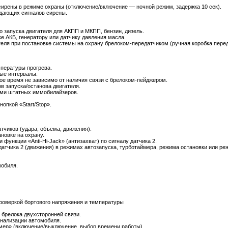
сирены в режиме охраны (отключение/включение — ночной режим, задержка 10 сек).
ждающих сигналов сирены.
 запуска двигателя для АКПП и МКПП, бензин, дизель.
ке АКБ, генератору или датчику давления масла.
ля при постановке системы на охрану брелоком-передатчиком (ручная коробка переда
мпературы прогрева.
ые интервалы.
ое время не зависимо от наличия связи с брелоком-пейджером.
в запуска/останова двигателя.
ми штатных иммобилайзеров.
опкой «Start/Stop».
тчиков (удара, объема, движения).
новке на охрану.
 функции «Anti-Hi-Jack» (антизахват) по сигналу датчика 2.
датчика 2 (движения) в режимах автозапуска, турботаймера, режима остановки или р
обиля.
роверкой бортового напряжения и температуры
брелока двухсторонней связи.
нализации автомобиля.
мер» (включение/выключение, выбор времени работы).