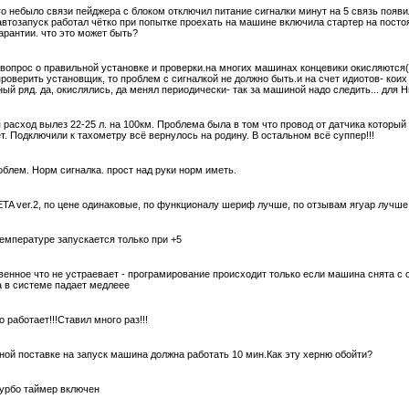
го небыло связи пейджера с блоком отключил питание сигналки минут на 5 связь появи
 автозапуск работал чётко при попытке проехать на машине включила стартер на пост
арантии. что это может быть?
ь вопрос о правильной установке и проверки.на многих машинах концевики окисляются(н
проверить установщик, то проблем с сигналкой не должно быть.и на счет идиотов- коих
ый ряд. да, окислялись, да менял периодически- так за машиной надо следить... для Н
 расход вылез 22-25 л. на 100км. Проблема была в том что провод от датчика который
ет. Подключили к тахометру всё вернулось на родину. В остальном всё суппер!!!
блем. Норм сигналка. прост над руки норм иметь.
A ver.2, по цене одинаковые, по функционалу шериф лучше, по отзывам ягуар лучше
емпературе запускается только при +5
нное что не устраевает - програмирование происходит только если машина снята с ох
а в системе падает медлеее
 работает!!!Ставил много раз!!!
ьной поставке на запуск машина должна работать 10 мин.Как эту херню обойти?
турбо таймер включен