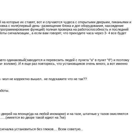
на которые их ставят, вот и случаются чудеса с открытыми дверьми, пиканьями и
овка с ноля)первый день- размещение блока и доп оборудования, нахождение
а(программирование функций) полная проверка на работоспособность и последний
ы сигнализации., а если вам говорят, что приходите часа через 3- 4 все будет
авто одинаковый(заводится и перевозить людей с пункта "а" в пункт "б") и поэтому
 взломе). И я еще раз повторюсь, что установщиков очень много, а вот именно
- мол не корректно вышел.. не подскажите что не так??
аботы.
 дверей на японце(да на любой иномарке) и на тазе, штатные у тазов окисляются
....(имеется во дворе такой идиот на 7ке)
сигналка установиться без глюков.... Всем советую...