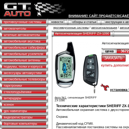
ВНИМАНИЕ! САЙТ ПРОДАЁТСЯ/СДАЁ
противоугонные системы
новости
обзоры и статьи
инструкции к а
противоугонные системы
/
автосигнализации
/
автоси
автомагнитолы
Автосигнализация SHERIFF ZX-1090
штатные автомагнитолы
автомобильная акустика
Автосигнализация
автомобильные сабвуферы
3672
автомобильные усилители
автомобильные антенны
купить дополни
подиумы, полки и корпуса
аксессуары автоакустики
автомобильные телевизоры
парктроники
установка 
стеклоподъёмники
фото №1:
сигнализация SHERIFF
антирадары
ZX-1090
ксенон
Технические характеристики SHERIFF ZX-
Автомобильная охранная система с двухсторонн
gps-навигаторы
Охрана:
видеорегистраторы
бортовые компьютеры
Динамический код CFMII.
Пассивная/активная постановка системы на охр