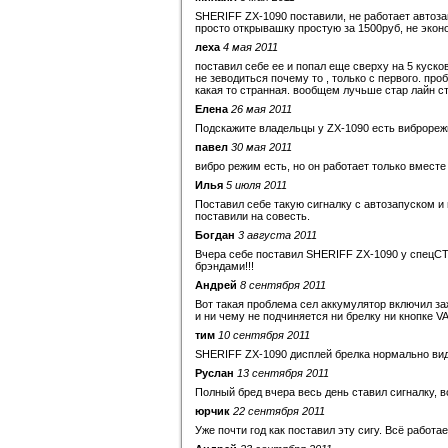
SHERIFF ZX-1090 поставили, не работает автозапу
просто открывашку простую за 1500руб, не экон
леха
4 мая 2011
поставил себе ее и попал еще сверху на 5 кусков
не зеводиться почему то , только с первого. пр
какая то странная. вообщем лучьше стар лайн ст
Елена
26 мая 2011
Подскажите владельцы у ZX-1090 есть виброреж
павел
30 мая 2011
вибро режим есть, но он работает только вместе с
Илья
5 июля 2011
Поставил себе такую сигналку с автозапуском и
поставили на совесть.
Богдан
3 августа 2011
Вчера себе поставил SHERIFF ZX-1090 у спецСТО
брэндами!!!
Андрей
8 сентября 2011
Вот такая проблема сел аккумулятор включил за
и ни чему не подчиняется ни брелку ни кнопке VA
тим
10 сентября 2011
SHERIFF ZX-1090 дисплей брелка нормально вид
Руслан
13 сентября 2011
Полный бред вчера весь день ставил сигналку, в
юрчик
22 сентября 2011
Уже почти год как поставил эту сигу. Всё работае