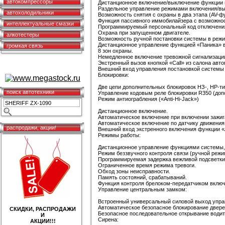
автокомпрессоры
Дистанционное включение/выключение функции п
Раздельное управление режимами включения/вы
автохолодильники
Возможность снятия с охраны в два этапа (AV-ф
Функция пассивного иммобилайзера с возможно
интеллектуальные смазки
Программируемый персональный код отключения
Охрана при запущенном двигателе.
алкотестеры
Возможность ручной постановки системы в режим
Дистанционное управление функцией «Паника» в
громкая связь
8 зон охраны.
Немедленное включение тревожной сигнализаци
Экстренный вызов кнопкой «Call» из салона авт
Внешний вход управления постановкой системы 
Блокировки:
Две цепи дополнительных блокировок НЗ-, НР-ти
поиск автотехники
Управление кодовым реле блокировки R350 (допо
Режим антиограбления («Anti-Hi-Jack»)
Дистанционное включение.
Автоматическое включение при включении зажиг
Автоматическое включение по датчику движения 
распродажи, акции!
Внешний вход экстренного включения функции «
Режимы работы:
Дистанционное управление функциями системы, 
Режим беззвучного контроля связи (ручной режи
Программируемая задержка вежливой подсветки 
Ограниченное время режима тревоги.
Обход зоны неисправности.
Память состояний, срабатываний.
Функция контроля брелоком-передатчиком включ
Управление центральным замком:
Встроенный универсальный силовой выход упра
Автоматическое безопасное блокирование дверей
СКИДКИ, РАСПРОДАЖИ
Безопасное последовательное открывание водите
И
Сирена:
АКЦИИ!!!