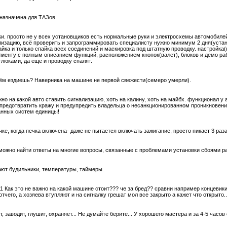
дназначена для ТАЗов
 просто не у всех установщиков есть нормальные руки и электросхемы автомобилей 
лизацию, всё проверить и запрограммировать специалисту нужно минимум 2 дня(устан
пайка и только спайка всех соединений и маскировка под штатную проводку. настройк
енту с полным описанием функций, расположением кнопок(валет), блоков и демо работ
глюками, да еще и проводку спалят.
 чём ездиешь? Наверника на машине не первой свежести(семеро умерли).
жно на какой авто ставить сигнализацию, хоть на калину, хоть на майбх. функционал у 
предотвратить кражу и предупредить владельца о несанкционированном проникновении-
анных систем единицы!
ке, когда печка включена- даже не пытается включать зажигание, просто пикает 3 раза
u можно найти ответы на многие вопросы, связанные с проблемами установки сбоями р
ают будильники, температуры, таймеры.
 Как это не важно на какой машине стоит??? че за бред?? сравни например концевики
чего, а хозяева втупляют и на сигналку грешат мол все закрыто а кажет что открыто....
 заводит, глушит, охраняет... Не думайте берите... У хорошего мастера и за 4-5 часов 