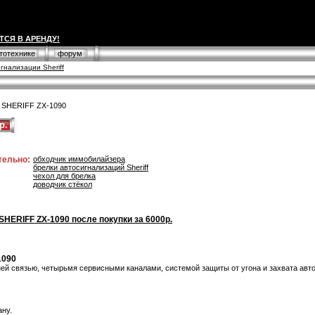
ТСЯ В АРЕНДУ!
втотехнике
форум
гнализации Sheriff
 SHERIFF ZX-1090
р.
тельно:
обходчик иммобилайзера
брелки автосигнализаций Sheriff
чехол для брелка
доводчик стёкол
SHERIFF ZX-1090 после покупки за 6000р.
1090
ей связью, четырьмя сервисными каналами, системой защиты от угона и захвата авт
ану.