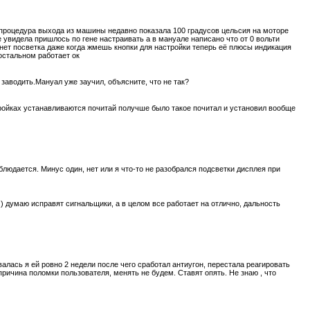
 процедура выхода из машины недавно показала 100 градусов цельсия на моторе
е увидела пришлось по гене настраивать а в мануале написано что от 0 вольти
снет посветка даже когда жмешь кнопки для настройки теперь её плюсы индикация
остальном работает ок
 заводить.Мануал уже заучил, объясните, что не так?
тройках устанавливаются почитай получше было такое почитал и установил вообще
юдается. Минус один, нет или я что-то не разобрался подсветки дисплея при
) думаю исправят сигнальщики, а в целом все работает на отлично, дальность
лась я ей ровно 2 недели после чего сработал антиугон, перестала реагировать
ричина поломки пользователя, менять не будем. Ставят опять. Не знаю , что