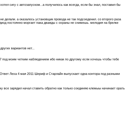
хотел сигу с автозапуском...а получилось как всегда, если бы знал, поставил бы
о не делали. а оказалось установщик провода не так подсоеденил. со второго раза
т диод постоянно моргает пака дважды с охраны не снимешь. мелодия на брелке
других вариантов нет...
ов7 под моим четким наблюдением ибо никак по другому если хочешь чтобы тебе
 Ответ Леха 4 мая 2011 Шериф и Старлайн выпускает одна контора под разными
ку все зарядил начал ставить обратно как только соединяю клемыы начинает орать