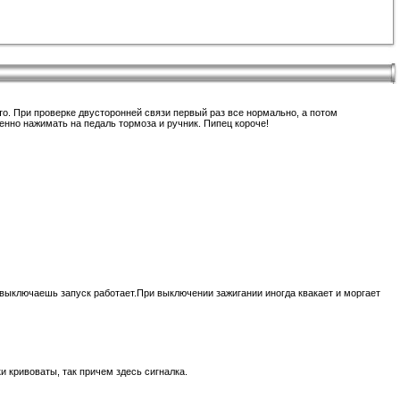
то. При проверке двусторонней связи первый раз все нормально, а потом
енно нажимать на педаль тормоза и ручник. Пипец короче!
выключаешь запуск работает.При выключении зажигании иногда квакает и моргает
и кривоваты, так причем здесь сигналка.