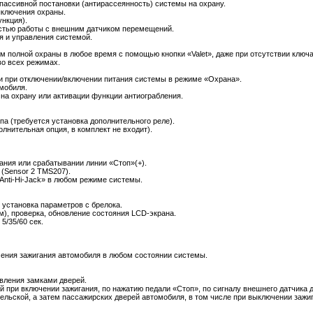
ассивной постановки (антирассеянность) системы на охрану.
ключения охраны.
ункция).
стью работы с внешним датчиком перемещений.
 и управления системой.
 полной охраны в любое время с помощью кнопки «Valet», даже при отсутствии ключа
о всех режимах.
и при отключении/включении питания системы в режиме «Охрана».
омобиля.
на охрану или активации функции антиограбления.
па (требуется установка дополнительного реле).
лнительная опция, в комплект не входит).
ания или срабатывании линии «Стоп»(+).
(Sensor 2 TMS207).
Anti-Hi-Jack» в любом режиме системы.
установка параметров с брелока.
м), проверка, обновление состояния LCD-экрана.
5/35/60 сек.
ения зажигания автомобиля в любом состоянии системы.
вления замками дверей.
 при включении зажигания, по нажатию педали «Стоп», по сигналу внешнего датчика 
льской, а затем пассажирских дверей автомобиля, в том числе при выключении зажиг