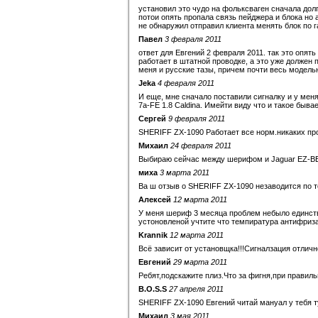
установил это чудо на фольксваген сначала дол
потои опять пропала связь пейджера и блока но
не обнаружил отправил клиента менять блок по г
Павел
3 февраля 2011
ответ для Евгений 2 февраля 2011. так это опят
работает в штатной проводке, а это уже должен 
меня и русские тазы, причем почти весь модельн
Jeka
4 февраля 2011
И еще, мне сначало поставили сигналку и у меня
7а-FE 1.8 Caldina. Имейти виду что и такое быва
Сергей
9 февраля 2011
SHERIFF ZX-1090 Работает все норм.никаких про
Михаил
24 февраля 2011
Выбираю сейчас между шерифом и Jaguar EZ-BET
миха
3 марта 2011
Ва ш отзыв о SHERIFF ZX-1090 незаводится по т
Алексей
12 марта 2011
У меня шериф 3 месяца проблем небыло единстве
устоновленой учтите что темпиратура антифриз
Krannik
12 марта 2011
Всё зависит от установщка!!!Сигналзация отлично
Евгений
29 марта 2011
Ребят,подскажите плиз.Что за фигня,при правил
B.O.S.S
27 апреля 2011
SHERIFF ZX-1090 Евгений читай мануал у тебя 
Михаил
3 мая 2011