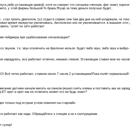
ск,либо установщик кривой, хотя он говорит что сигналка глючная..фиг знает, короче 
омте, у этой фирмы большой % брака.Ягуар за теже деньги получше будет..
 . стал троить двигатель 1zz.отдал в сервис они там два дня на ней колдовали, че ток
обовал время прокрутки увеличивать, бесполезно оно не увеличивается. в машине это
авить. тупит но зато работает
им пейджера при срабатывании сигнализации?
о звуком. т.е. звук отключить на брелочке нельзя. будет либо звук, либо звук и вибро- 
 не нарадуюсь, все работает отлично, никаких глюков. Установщик ставил мне ее час
! Всё четко работает, ставили около 7 часов 2 установщика!Пока полёт нормальный!
жигание датчики начали мигать на панели решил снять клемы и поставить акк на заряд
LET орет и орет как ее отлючить может кто ни будь знает?
ен только под острым углом.поменял на старлайн.
се работает как надо. Обращайтесь к спецам а не к халтурщикам.
т супер!