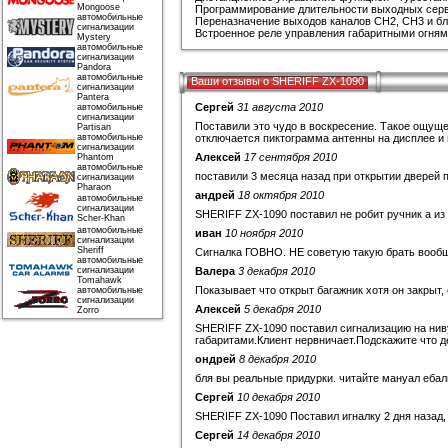
Mongoose
Программирование длительности выходных сер
автомобильные
Переназначение выходов каналов СН2, СН3 и бл
сигнализации
Встроенное реле управления габаритными огням
Mystery
автомобильные
сигнализации
Pandora
автомобильные
Ваши отзывы о SHERIFF ZX-1090
сигнализации
Pantera
Сергей
31 августа 2010
автомобильные
сигнализации
Поставили это чудо в воскресение. Такое ощуще
Partisan
автомобильные
отключается пиктограмма антенны на дисплее и 
сигнализации
Алексей
17 сентября 2010
Phantom
автомобильные
поставили 3 месяца назад при открытии дверей 
сигнализации
Pharaon
андрей
18 октября 2010
автомобильные
сигнализации
SHERIFF ZX-1090 поставил не робит ручник а из 
Scher-Khan
автомобильные
иван
10 ноября 2010
сигнализации
Sheriff
Сигналка ГОВНО. НЕ советую такую брать вооб
автомобильные
сигнализации
Валера
3 декабря 2010
Tomahawk
Показывает что открыт багажник хотя он закрыт,
автомобильные
сигнализации
Алексей
5 декабря 2010
Zorro
SHERIFF ZX-1090 поставил сигнализацию на ниву
габаритами.Клиент нервничает.Подскажите что д
ондрей
8 декабря 2010
бля вы реальные придурки. читайте мануал ебал
Сергей
10 декабря 2010
SHERIFF ZX-1090 Поставил игналку 2 дня назад, 
Сергей
14 декабря 2010