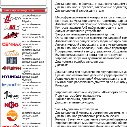
Дистанционное, с брелока, управление каналом 
Дистанционное, с брелока, отключение подтвер
наши производители
Дистанционный запуск двигателя:
автомобильные
Многофункциональный контроль автоматического
сигнализации
Контроль запуска двигателя по тахометру, заряд
Alligator
Автоматическое отключение работающего двигате
автомобильные
сигнализации
Контроль зарядки АКБ работающего двигателя.
AME
Запуск от внешнего устройства.
Запуск по температуре (внешний датчик).
автомобильные
сигнализации APS
Останов двигателя при достижении заданной те
Автоматический запуск через заданные временн
автомобильные
сигнализации
Автоматический запуск двигателя в установленн
Cenmax
Дистанционное (с брелока) изменение параметро
автомобильные
Программируемый выход управления обходчика
сигнализации
Выбор режима работы света при автозапуске.
Cheetah
Управление запуском двигателя автомобилей с кн
автомобильные
Диагностика ошибок автозапуска.
сигнализации Elita
Датчики:
автомобильные
сигнализации
Fighter
Два разъема для подключения двухуровневых да
автомобильные
Временное отключение датчиков удара при поста
сигнализации
Активирование пассивной блокировки двигателя и
Hyundai
Выключение работающего двигателя по сигналу 
автомобильные
Комфорт:
сигнализации
Inspector
Управление штатным модулем «Комфорт» автом
автомобильные
сигнализации
Поиск автомобиля на паркинге.
Jaguar
Таймер паркинга, движения.
Дополнительные функции:
автомобильные
сигнализации
KGB
Часы-будильник автозапуска.
Дистанционный контроль состояния системы с п
автомобильные
сигнализации
Дистанционное управление режимом«Valet»
Leopard
Режим «Save» — управление экономией питания 
Управления штатными системами аварийной сиг
автомобильные
Дистанционное управление функцией «Турботай
сигнализации