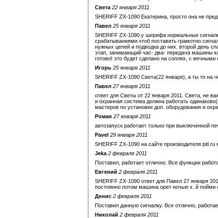
Света
22 января 2011
SHERIFF ZX-1090 Екатерина, просто она не пре
Павел
25 января 2011
SHERIFF ZX-1090.у шерифа нормальные сигналки.
срабатываниями.чтоб поставить грамотно сигна
нужных цепей и подводка до них. второй день с
этап, занимающий час- два- передача машины кли
готово! это будет сделано на соплях, с вечными 
Игорь
25 января 2011
SHERIFF ZX-1090 Света(22 января), а ты то на
Павел
27 января 2011
ответ для Светы от 22 января 2011. Света, не ва
и охранная система должна работать одинаково(
мастеров по установке доп. оборудования и охр
Роман
27 января 2011
автозапуск работает только при выключенной печ
Pavel
29 января 2011
SHERIFF ZX-1090 на сайте производителя piti.r
Jeka
2 февраля 2011
Поставил, работает отлично. Все функции работ
Евгений
2 февраля 2011
SHERIFF ZX-1090 ответ для Павел 27 января 2011
постоянно потом машина орет ночью х..й пойми от
Денис
2 февраля 2011
Поставил данную сигналку. Все отлично, работает,
Николай
2 февраля 2011