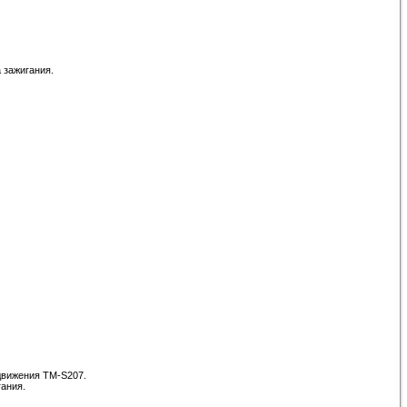
 зажигания.
движения TM-S207.
ания.