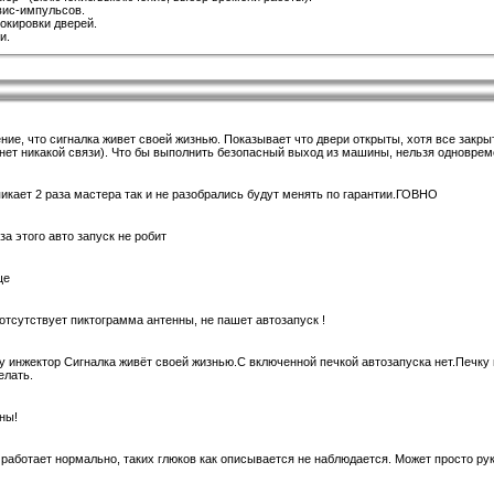
вис-импульсов.
окировки дверей.
и.
ние, что сигналка живет своей жизнью. Показывает что двери открыты, хотя все закры
нет никакой связи). Что бы выполнить безопасный выход из машины, нельзя одноврем
пикает 2 раза мастера так и не разобрались будут менять по гарантии.ГОВНО
за этого авто запуск не робит
ще
 отсутствует пиктограмма антенны, не пашет автозапуск !
 инжектор Сигналка живёт своей жизнью.С включенной печкой автозапуска нет.Печку 
елать.
ны!
работает нормально, таких глюков как описывается не наблюдается. Может просто рук