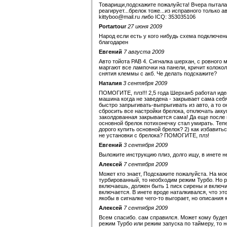
Товарищи,подскажите пожалуйста! Вчера пыталас
реагирует...брелок тоже...из исправного только а
kittyboo@mail.ru либо ICQ: 353035106
Portartour
27 июня 2009
Народ если есть у кого нибудь схема подключения
благодарен
Евгений
7 августа 2009
Авто тойота РАВ 4. Сигналка шерхан, с ровного
маргают все лампочки на панели, кричит колокол
снятия клеммы с акб. Че делать подскажите?
Наталия
3 сентября 2009
ПОМОГИТЕ, плз!!! 2,5 года Шерхан5 работал идеа
машина когда не заведена - закрывает сама себя
быстро запрыгивать-выпрыгивать из авто, а то о
сбросить все настройки брелока, отключать акку
заколдованная закрывается сама! Да еще после 
основной брелок потихонечку стал умирать. Тепе
дорого купить основной брелок? 2) как избавитьс
не установки с брелока? ПОМОГИТЕ, плз!
Евгений
3 сентября 2009
Выложите инструкцию плиз, долго ищу, в инете н
Алексей
7 сентября 2009
Может кто знает, Подскажите пожалуйста. На мое
турбированный, то необходим режим Турбо. Но р
включаешь, должен быть 1 писк сирены и включит
включается. В инете вроде наталкивался, что эт
якобы в сигналке чего-то выгорает, но описания 
Алексей
7 сентября 2009
Всем спасибо. сам справился. Может кому будет
режим Турбо или режим запуска по таймеру, то н