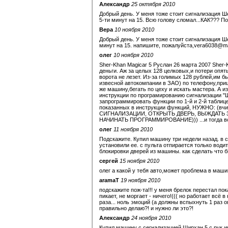
Александр
25 октября 2010
Добрый день. У меня тоже стоит сигнализация Ш
5-ти минут на 15. Всю голову сломал...КАК??? П
Вера
10 ноября 2010
Добрый день. У меня тоже стоит сигнализация Ш
минут на 15. напишите, пожалуйста,vera6038@mai
олег
10 ноября 2010
Sher-Khan Magicar 5 Руслан 26 марта 2007 Sher-K
деньги. Аж за целых 128 целковых,и потери опят
ворота не лезет. Из-за голимых 128 рублей,им 
извесной автокомпании в ЗАО) по телефону,при
же машину,бегать по цеху и искать мастера. А из-з
инструкции по програмированию сигнализации "Ш
запрограммировать функции по 1-й и 2-й табли
показанных в инструкции функций, НУЖНО: (вч
СИГНАЛИЗАЦИИ, ОТКРЫТЬ ДВЕРЬ, ВЫЖДАТЬ 3-
НАЧИНАТЬ ПРОГРАММИРОВАНИЕ))) ...и тогда вс
олег
11 ноября 2010
Подскажите. Купил машину три недели назад. в с
установили ее. с пульта отпирается только води
блокировки дверей из машины. как сделать что 
сергей
15 ноября 2010
олег а какой у тебя авто,может проблема в маши
aramaT
19 ноября 2010
подскажите пож-та!!! у меня брелок перестал п
пикает, не моргает - ничего!((( но работает всё 
раза... ноль эмоций (а должны вспыхнуть 1 раз о
правильно делаю?! и нужно ли это?!
Александр
24 ноября 2010
Купил машину с сегнализацией Ширхан 5 с рук и