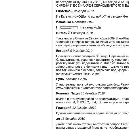
переходим от пункта 1 к 2, к 3 , 4 и так до 
СИРЕНА И ВСЕ НАХРЕН СБРАСЫВАЕТСЯ??! Ваще, пп
PilotZima
5 декабря 2010
Йа Катько, ЖЖОШЬ по полной :-))))) сегодня 6-е
ЙаКатько
6 декабря 2010
ННЕЕЕЕЕТТТ!!! Не смешно:(((
Виталий
1 декабря 2010
Тоже что и у Ольги от 29 сентября 2009 Sher-Kh
запирает (запираю теперь ключом) и точно также
сам перепрограммировать не обращаясь в серв
Евгений
9 декабря 2010
Пользуюсь сигнализацией 3,5 года. Нареканий и п
Следовательно, доволен и нравится, и, конечно, ва
розетку воткнуть недостаточно. Для "Йа Катько 
запрограммировать функции узнал только на вто
вот так: снимаю с охраны, открываю вод. дверь 
по книжке - делает все точно.
Руль
9 декабря 2010
Я настраивал по этой инструкции, для 6го.. Разн
www.autoelectric.ru/autoalarm/scherkhan/magicar6
Ровный_Пацек
10 декабря 2010
скачал я это руководство по эксплуатации.. сран
пойми как 84, 2, 83, 82, 3, 4, 81.. так ещё и не с
Григорий
12 декабря 2010
Идиотская сигнализация в плане запуска по тем
art
13 декабря 2010
Дайте плиз окончательный ответ на вопрос Евген
видна связь с машиной (тоесть нет изображения