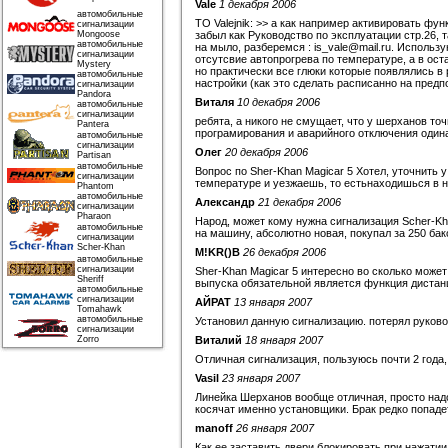
Vale
1 декабря 2006
автомобильные
TO Valejnik: >> а как например активировать фун
сигнализации
Mongoose
забыл как Руководство по эксплуатации стр.26, т
автомобильные
на мыло, разберемся : is_vale@mail.ru. Использ
сигнализации
отсутсвие автопрогрева по температуре, а в ост
Mystery
но практически все глюки которые появлялись в
автомобильные
настройки (как это сделать расписанно на предп
сигнализации
Pandora
Виталя
10 декабря 2006
автомобильные
сигнализации
ребята, а никого не смущает, что у шерханов точ
Pantera
програмирования и аварийного отключения одина
автомобильные
сигнализации
Олег
20 декабря 2006
Partisan
автомобильные
Вопрос по Sher-Khan Magicar 5 Хотел, уточнить 
сигнализации
температуре и уезжаешь, то естьнаходишься в н
Phantom
автомобильные
Александр
21 декабря 2006
сигнализации
Pharaon
Народ, может кому нужна сигнализация Scher-Kh
автомобильные
на машину, абсолютно новая, покупал за 250 бак
сигнализации
Scher-Khan
M!KR()B
26 декабря 2006
автомобильные
сигнализации
Sher-Khan Magicar 5 интересно во сколько может
Sheriff
выпуска обязательной является функция дистан
автомобильные
сигнализации
АЙРАТ
13 января 2007
Tomahawk
автомобильные
Установил данную сигнализацию. потерял руково
сигнализации
Zorro
Виталий
18 января 2007
Отличная сигнализация, пользуюсь почти 2 года,
Vasil
23 января 2007
Линейка Шерханов вообще отличная, просто над
косячат именно установщики. Брак редко попаде
manoff
26 января 2007
Как ее заставить двери блокировать при нажатии