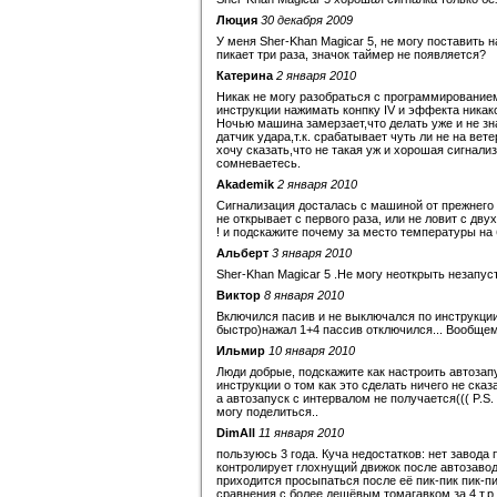
Люция
30 декабря 2009
У меня Sher-Khan Magicar 5, не могу поставить н
пикает три раза, значок таймер не появляется?
Катерина
2 января 2010
Никак не могу разобраться с программированием
инструкции нажимать конпку IV и эффекта ника
Ночью машина замерзает,что делать уже и не зн
датчик удара,т.к. срабатывает чуть ли не на ве
хочу сказать,что не такая уж и хорошая сигнали
сомневаетесь.
Akademik
2 января 2010
Сигнализация досталась с машиной от прежнего х
не открывает с первого раза, или не ловит с дву
! и подскажите почему за место температуры на
Альберт
3 января 2010
Sher-Khan Magicar 5 .Не могу неоткрыть незапус
Виктор
8 января 2010
Включился пасив и не выключался по инструкции
быстро)нажал 1+4 пассив отключился... Вообщем 
Ильмир
10 января 2010
Люди добрые, подскажите как настроить автозапу
инструкции о том как это сделать ничего не сказ
а автозапуск с интервалом не получается((( P.S.
могу поделиться..
DimAll
11 января 2010
пользуюсь 3 года. Куча недостатков: нет завода 
контролирует глохнущий движок после автозавод
приходится просыпаться после её пик-пик пик-пи
сравнения с более дешёвым томагавком за 4 т.р. и