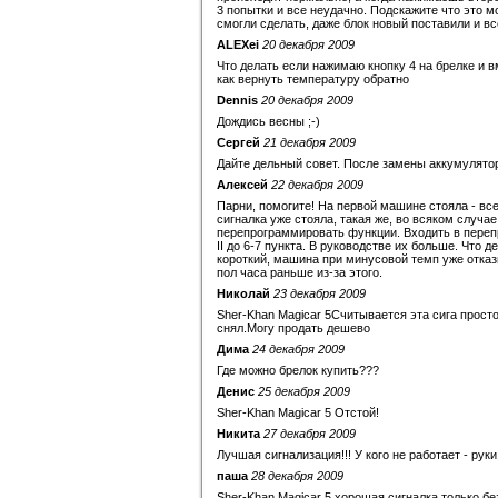
3 попытки и все неудачно. Подскажите что это м
смогли сделать, даже блок новый поставили и вс
ALEXei
20 декабря 2009
Что делать если нажимаю кнопку 4 на брелке и 
как вернуть температуру обратно
Dennis
20 декабря 2009
Дождись весны ;-)
Сергей
21 декабря 2009
Дайте дельный совет. После замены аккумулятора
Алексей
22 декабря 2009
Парни, помогите! На первой машине стояла - все
сигналка уже стояла, такая же, во всяком случае
перепрограммировать функции. Входить в перепро
II до 6-7 пункта. В руководстве их больше. Что 
короткий, машина при минусовой темп уже отказ
пол часа раньше из-за этого.
Николай
23 декабря 2009
Sher-Khan Magicar 5Считывается эта сига просто 
снял.Могу продать дешево
Дима
24 декабря 2009
Где можно брелок купить???
Денис
25 декабря 2009
Sher-Khan Magicar 5 Отстой!
Никита
27 декабря 2009
Лучшая сигнализация!!! У кого не работает - руки 
паша
28 декабря 2009
Sher-Khan Magicar 5 хорошая сигналка только бе