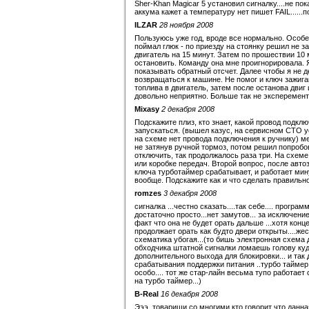
Sher-Khan Magicar 5 установил сигналку....не п
аккума кажет а температуру нет пишет FAIL......
ILZAR
28 ноября 2008
Пользуюсь уже год, вроде все нормально. Особе
поймал глюк - по приезду на стоянку решил не з
двигатель на 15 минут. Затем по прошествии 10
остановить. Команду она мне проигнорировала. 
показывать обратный отсчет. Далее чтобы я не д
возвращаться к машине. Не помог и ключ зажига
топлива в двигатель, затем после останова двиг
довольно неприятно. Больше так не эксперементи
Mixasy
2 декабря 2008
Подскажите плиз, кто знает, какой провод подкл
запускаться. (вышел казус, на сервисном СТО у
на схеме нет провода подключения к ручнику) ме
не затянув ручной тормоз, потом решил попробо
отключить, так продолжалось раза три. На схеме
или коробке передач. Второй вопрос, после авт
ключа турботаймер срабатывает, и работает мин
вообще. Подскажите как и что сделать правильно
romzes
3 декабря 2008
сигналка ...честно сказать....так себе.... програ
достаточно просто...нет замутов... за исключени
факт что она не будет орать дальше ...хотя конц
продолжает орать как будто двери открыты....жест
схематика убогая...(то бишь электронная схема 
обходчика штатной сигналки ломаешь голову куда
дополнительного выхода для блокировки... и так 
срабатывания поддержки питания ..турбо таймер 
особо.... тот же стар-лайн весьма тупо работае
на турбо таймер...)
B-Real
16 декабря 2008
Эээ, товарищи со многими кто говорит что данна