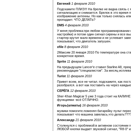
Евгений
1 февраля 2010
Подскажите ПЛИЗ!!! На брелке не видна связь с
сигнализацию и снимается. Брелок в это время 
изображение антенны. Но как только снялась ил
пропадает. ЧТО ДЕЛАТЬ?
DMS
4 февраля 2010
У меня проблема:при любом программировании кн
настройки) и потом один сигнал сирены и все выл
стартер крутит мало времени и не успевает зав
показывает, что двигатель запушен.
xfile
8 февраля 2010
2Максим 20 января 2010 По температуре она став
конкретное время.
Sprite
11 февраля 2010
На предыдущем Lancer'e ставил Starline A8, пре
рекомендации "специалистов". За месяц исплевалс
Turist
11 февраля 2010
Привет всем, все не читал. подскажите, как пос
разобрался. а вот как поставить на через каждые
СЕРЁГА
12 февраля 2010
Sher-Khan Magicar 5 уже 3 года стоит на КАЛИН
функциями -всё ОТЛИЧНО.
Игорь(алматы)
16 февраля 2010
мужики помогите.поменял батарейку пульт перест
показывает что машина завелась,что делать???
Александр
21 февраля 2010
Столкнулся с проблемой:в активном состоянии го
ЛЮБОЙ кнопки выдает звуковой сигнал, "R8-0" и .