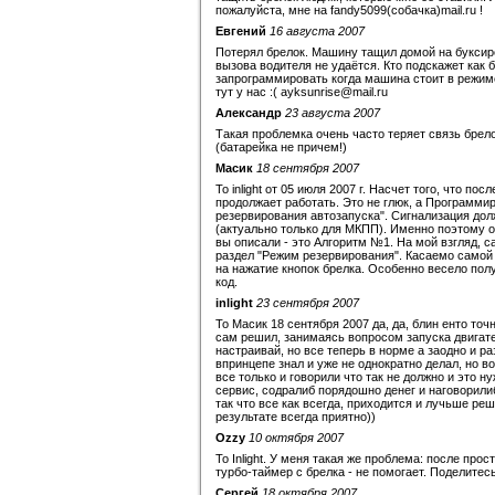
пожалуйста, мне на fandy5099(собачка)mail.ru !
Евгений
16 августа 2007
Потерял брелок. Машину тащил домой на буксир
вызова водителя не удаётся. Кто подскажет как 
запрограммировать когда машина стоит в режиме 
тут у нас :( ayksunrise@mail.ru
Александр
23 августа 2007
Такая проблемка очень часто теряет связь брел
(батарейка не причем!)
Масик
18 сентября 2007
To inlight от 05 июля 2007 г. Насчет того, что п
продолжает работать. Это не глюк, а Программир
резервирования автозапуска". Сигнализация дол
(актуально только для МКПП). Именно поэтому от
вы описали - это Алгоритм №1. На мой взгляд, с
раздел "Режим резервирования". Касаемо самой с
на нажатие кнопок брелка. Особенно весело пол
код.
inlight
23 сентября 2007
To Масик 18 сентября 2007 да, да, блин енто точ
сам решил, занимаясь вопросом запуска двигател
настраивай, но все теперь в норме а заодно и 
впринцепе знал и уже не однократно делал, но во
все только и говорили что так не должно и это н
сервис, содралиб порядошно денег и наговорили
так что все как всегда, приходится и лучьше ре
результате всегда приятно))
Оzzy
10 октября 2007
То Inlight. У меня такая же проблема: после пр
турбо-таймер с брелка - не помогает. Поделитесь
Сергей
18 октября 2007