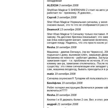
ненадежная
ALEX154
3 октября 2008
SheKhan Magicar 5 SHERKHAN-2 стоит на авто уже 
работает по - прежнему. Я доволен...
Сергей
3 октября 2008
Sher-Khan Magicar Нормальная сигналка, у меня 
сказано выше, это то что не отображается расст
DeamonX
13 октября 2008
Sher-Khan Magicar 5 Сигналку только поставил. 
завожу. На дисплее брелока показывает, что заве
как ёлка новогодняя мигает, зажигание включено
сегодня поеду. Надеюсь, что это просто косяк ус
Resha
16 октября 2008
Машинка - джипик Derways, (пр-во Черкесск), 200
подъехал к дому, вынимаю ключ, закрываю двери
багажника не помогло - работает движка. Заглуши
зажигания горит - т.е. проблема не исчезла. И э
клемму акк-ра, зажигание отключилось. После п
существу: это глюки сигнализации или западает 
сам, машинка вездеход, бывать приходиться в р
matiz
19 октября 2008
Сигналка охуенских!!! Тупарям ей пользоваться 
БенАфлек
19 октября 2008
Ребят потерял инструкцию.Включился режим valet
включиться????
Resha
20 октября 2008
Кнопки I и III держать более 2 сек. Вкл. и откл. р
андрей
21 октября 2008