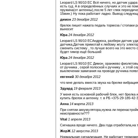
Leopard LS 90/10 EC Всё ничего, но датчик удар
есть гуд. А в определённых случаях и это не по
пружина(от антенны),после 5 лет глюк переодич
15мин.) Ну пока работает ладно. Вывод следующ
димон
23 декабря 2012
брелок пишет нажата педаль тормоза / стопаки 
выносит
Юра
24 декабря 2012
Leopard LS 90/10 ECАндрюха, разбери датчик уд
датчика,Датчик примотай к любому жгуту электо
сменить систему , то лучше всего на это место 
будет гимор ещё больший
Юра
24 декабря 2012
Leopard LS 90/10 EC Димон, оранжево фиолетов
от ручника , серой полоской к ручнику , к этой 
выключении зажигания на проводе ручника появля
евгений
30 декабря 2012
что мне делать вместа звука на брелке вибрация
Эдуард
19 февраля 2013
У меня есть основной рабочий блок, нет брелка 
купить брелок и антенну. т. в РБ +375-29-185-42-
Анна
14 марта 2013
При снятии аккумулятора,нужна ли перенастройк
неисправности???
Vital
1 апреля 2013
Сигнашка вроде ничего. Два года отработала,на 
ЖорЖ
12 августа 2013
Нормальная сигнализация. Не работает термометр