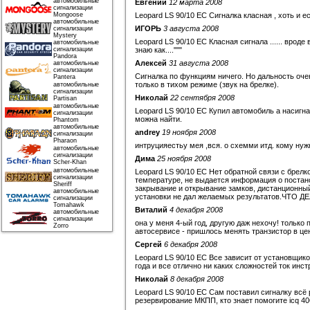
автомобильные
Евгений
12 марта 2008
сигнализации
Mongoose
Leopard LS 90/10 EC Сигналка класная , хоть и 
автомобильные
ИГОРЬ
3 августа 2008
сигнализации
Mystery
Leopard LS 90/10 EC Класная сигнала ...... вроде
автомобильные
сигнализации
знаю как...."""
Pandora
Алексей
31 августа 2008
автомобильные
сигнализации
Сигналка по функциям ничего. Но дальность оч
Pantera
только в тихом режиме (звук на брелке).
автомобильные
сигнализации
Николай
22 сентября 2008
Partisan
автомобильные
Leopard LS 90/10 EC Купил автомобиль а насигн
сигнализации
можна найти.
Phantom
автомобильные
andrey
19 ноября 2008
сигнализации
Pharaon
интруцияестьу мея ,вся. о схемми итд. кому нуж
автомобильные
сигнализации
Дима
25 ноября 2008
Scher-Khan
автомобильные
Leopard LS 90/10 EC Нет обратной связи с брелк
сигнализации
температуре, не выдается информация о постано
Sheriff
закрывание и открывание замков, дистанционный 
автомобильные
установки не дал желаемых результатов.ЧТО ДЕл
сигнализации
Tomahawk
Виталий
4 декабря 2008
автомобильные
сигнализации
она у меня 4-ый год, другую даж нехочу! только
Zorro
автосервисе - пришлось менять транзистор в цент
Сергей
6 декабря 2008
Leopard LS 90/10 EC Все зависит от установщико
года и все отлично ни каких сложностей ток инст
Николай
8 декабря 2008
Leopard LS 90/10 EC Сам поставил сигналку всё 
резервирование МКПП, кто знает помогите icq 4