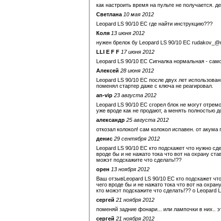
как настроить время на пульте не получается. д
Светлана
10 мая 2012
Leopard LS 90/10 EC где найти инструкцию???
Коля
13 июня 2012
нужен брелок бу Leopard LS 90/10 EC rudakov_@r
LLI E F F
17 июня 2012
Leopard LS 90/10 EC Сигналка нормальная - сам
Алексей
28 июня 2012
Leopard LS 90/10 EC после двух лет использован
поменял стартер даже с ключа не реагировал.
an-vip
23 августа 2012
Leopard LS 90/10 EC сгорел блок не могут отрем
уже вроде как не продают, а менять полностью д
александр
25 августа 2012
откозал колокол! сам колокол испавен. от акума 
денис
29 сентября 2012
Leopard LS 90/10 EC кто подскажет что нужно сде
вроде бы и не нажато тока что вот на охрану ста
можэт подскажите что сделать!??
орен
13 ноября 2012
Ваш отзывLeopard LS 90/10 EC кто подскажет что
чего вроде бы и не нажато тока что вот на охран
кто можэт подскажите что сделать!?? о Leopard 
сергей
21 ноября 2012
поменяй задние фонари... или лампочки в них.. эт
сергей
21 ноября 2012