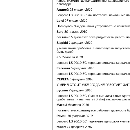
народ, скажите где находится кнопка аварийного о
благодарен!
Андрей
25 января 2010
Leopard LS 90/10 EC как поставить начальные па
Lord
27 января 2010
Пользуюсь 3-й день пока устраивает не нашел ка
Serg
30 января 2010
поставил 5 дней азат пока радует если учесть чт
Slapkid
1 февраля 2010
у меня такая проблема. с автозапуска запускаетс
быть дело?
е
5 февраля 2010
Leopard LS 90/10 EC хорошая сигналка за реаль
Евгений
5 февраля 2010
Leopard LS 90/10 EC хорошая сигналка за реальн
СЕРЕГА
5 февраля 2010
У МЕНЯ СТОИТ УЖЕ 2ГОДА,НЕ РАБОТАЕТ ЗА
руслан
7 февраля 2010
Leopard LS 90/10 EC У меня сигналка стоит где 
срабатывает и на пульте (Brake) так заночь раз пя
Макс
8 февраля 2010
поставил месяц назад все работает дальность 
Раман
10 февраля 2010
Leopard LS 90/10 EC падкажите где можна купить
robert
14 февраля 2010