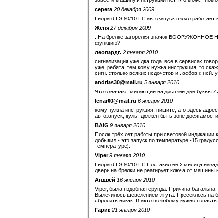
завести машину.Инструкции нет. Кто может помо
серега
20 декабря 2009
Leopard LS 90/10 EC автозапуск плохо работает 
Женя
27 декабря 2009
. На брелке загорелся значок ВООРУЖОННОЕ НА
функцию?
леопардг.
2 января 2010
сигнализация уже два года. все в сервисах говор
уже. ребята, тем кому нужна инструкция, то скаж
сигн. столько всяких недочетов и ..аебов с ней
andrias30@mail.ru
5 января 2010
Что означают мигающие на дисплее две буквы ZZ
lenar60@mail.ru
6 января 2010
кому нужна инструкция, пишите, ато здесь адрес 
автозапуск, пульт должен быть зоне досягамости
BAIG
9 января 2010
После трёх лет работы при световой индикации к
добывил - это запуск по температуре -15 градусов
температуре).
Viper
9 января 2010
Leopard LS 90/10 EC Поставил её 2 месяца наза
двери на брелки не реагирует ключа от машины н
Андрей
16 января 2010
Viper, была подобная ерунда. Причина банальна 
Вылечилось шевелением жгута. Пресеклось на б
сбросить никак. В авто полюбому нужно попасть 
Гарик
21 января 2010