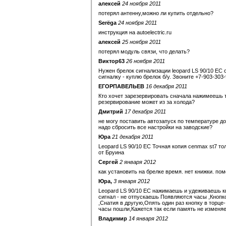
алексей
24 ноября 2011
потерял антенну,можно ли купить отдельно?
Serёga
24 ноября 2011
инструкция на autoelectric.ru
алексей
25 ноября 2011
потерял модуль связи, что делать?
Виктор63
26 ноября 2011
Нужен брелок сигнализации leopard LS 90/10 EC 
сигналку - куплю брелок б/у. Звоните +7-903-303
ЕГОРПАВЕЛЬЕВ
16 декабря 2011
Кто хочет зарезервировать сначала нажимеешь т
резервирование может из за холода?
Дмитрий
17 декабря 2011
не могу поставить автозапуск по температуре до 
надо сбросить все настройки на заводские?
Юра
21 декабря 2011
Leopard LS 90/10 EC Точная копия cenmax st7 тол
от Бруина
Сергей
2 января 2012
как установить на брелке время. нет книжки. пом
Юра,
3 января 2012
Leopard LS 90/10 EC нажимаешь и удеживаешь кн
сигнал - не отпускаешь Появляются часы ,Кнопк
,Снатия в другую,Опять один раз кнопку в торце
часы пошли,Кажется так если память не изменя
Владимир
14 января 2012