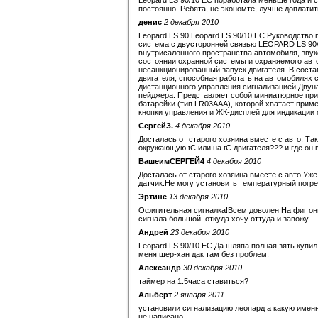
Leopard LS 90/10 EC поработала меньше года и 
постоянно. Ребята, не экономте, лучше доплатит
денис
2 декабря 2010
Leopard LS 90 Leopard LS 90/10 EC Руководство
система с двусторонней связью LEOPARD LS 90/1
внутрисалонного пространства автомобиля, звук
состоянии охранной системы и охраняемого авт
несанкционированный запуск двигателя. В сост
двигателя, способная работать на автомобилях 
дистанционного управления сигнализацией Двун
пейджера. Представляет собой миниатюрное при
батарейки (тип LR03AAA), которой хватает прим
кнопки управления и ЖК-дисплей для индикации
СергейЗ.
4 декабря 2010
Досталась от старого хозяина вместе с авто. Та
окружающую tC или на tC двигателя??? и где он
ВашеимСЕРГЕЙ4
4 декабря 2010
Досталась от старого хозяина вместе с авто.Уж
датчик.Не могу установить температурный погрев
Эртине
13 декабря 2010
Офигительная сигналка!Всем доволен На фиг он
сигнала большой ,откуда хочу оттуда и завожу...
Андрей
23 декабря 2010
Leopard LS 90/10 EC Да шляпа полная,зять купи
меня шер-хан дак там без проблем.
Александр
30 декабря 2010
таймер на 1.5часа ставиться?
Альберт
2 января 2011
установили сигнализацию леопард а какую именно
не написано