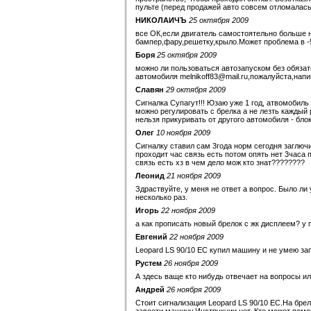
пульте (перед продажей авто совсем отломалась)
НИКОЛАИЧЪ
25 октября 2009
все ОК,если двигатель самостоятельно больше 
бампер,фару,решетку,крыло.Может проблема в -
Боря
25 октября 2009
можно ли пользоваться автозапуском без обяза
автомобиля melnikoff83@mail.ru,пожалуйста,напи
Славян
29 октября 2009
Сигналка Супагут!!! Юзаю уже 1 год, атвомобиль 
можно регулировать с брелка а не лезть каждый р
нельзя прикуривать от другого автомобиля - блок
Олег
10 ноября 2009
Сигналку ставил сам 3года норм сегодня заглючи
проходит час связь есть потом опять нет 3часа
связь есть хз в чем дело мож кто знат????????
Леонид
21 ноября 2009
Здраствуйте, у меня не ответ а вопрос. Было ли
несколько раз.
Игорь
22 ноября 2009
а как прописать новый брелок с жк дисплеем? у 
Евгений
22 ноября 2009
Leopard LS 90/10 EC купил машину и не умею зап
Рустем
26 ноября 2009
А здесь ваще кто нибудь отвечает на вопросы ил
Андрей
26 ноября 2009
Стоит сигнализация Leopard LS 90/10 EC.На 