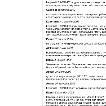
Leopard LS 90/10 EC подключил сам к мазде с а
открыта дверь почему то не пищит об этом как н
Санек
15 февраля 2009
поставил сигнализацию ставлю на охрану срабат
сробатывает сигнал. что делать подскажите дат
Константин
1 апреля 2009
Leopard LS 90/10 EC нормальная сигналка. Все у
тоже много зависит. На авто стоит с марта 2007 
расстояния, или на отдых, желательно иметь зап
три часа брелок потухнет.А так в принципе пробл
Ринат
16 апреля 2009
не могу найти инструкцию для Leopard LS 90/10 
Aleksandr
2 мая 2009
Всё работает, только когда заводиш машину с пу
показывает на открытую дверь(на самом деле дв
Михаил
25 мая 2009
Заглючила сигналка. Машина автоматически зап
брелок обратной связи. Меняли блок, все так-же 
Артём
29 июля 2009
купил машину с леопард 90/10 ЕС, почитал инстр
написано воспользоваться кнопкой аварийного от
Алмаз
10 августа 2009
Leopard LS 90/10 EC нет обратной связи сбрелко
Павел
8 октября 2009
Стояла на предыдущей машине (Mazda Familia), 
снять с охраны минут 5, но при этом был мороз 
балкона с брелка откликалась стоя в гараже (ра
пространстве, чтобы проходил сигнал. Безотказн