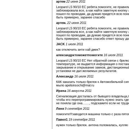
артем
22 июня 2011
Leopard LS 90/10 EC ребята помогите, не правил
заблокировала все, а как найти заветную кнопку 
пошел по проводам, да думаю придется всю поне
быть примерно, заранее спасибо
артем.
22 июня 2011
Leopard LS 90/10 EC ребята помогите, не правил
заблокировала все, а как найти заветную кнопку 
пошел по проводам, да думаю придется всю поне
быть примерно, заранее спасибо ответ прошу да
JACK
1 июля 2011
как отключить анти хай джек?
александрктоможетпомогите
16 июля 2011
Leopard LS 90/10 EC Нет обратной связи с брелк
температуре, не выдается информация о постано
закрывание и открывание замков, дистанционный 
установки не дал желаемых результатов.
Александр
16 июля 2011
КАК заказать только брелок к Автомобильной сиг
мыло apelsinsochi@mal.ru
Ирина
16 августа 2011
Сигнализация досталась от бывщего владельца,п
чтобы его перепрограммировать нужно знать где
не поняла где она........, подскажите если не труд
Леня
9 сентября 2011
помогите!!!заводится машина только с раза пятог
Павел1
19 сентября 2011
нужен только брелок. антена поломалась, куплю 