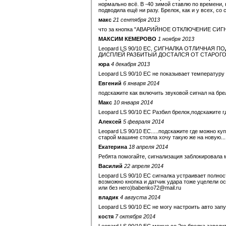
нормально всё. В -40 зимой ставлю по времени, 
подводила ещё ни разу. Брелок, как и у всех, со
макс
21 сентября 2013
что за кнопка "АВАРИЙНОЕ ОТКЛЮЧЕНИЕ СИГН
МАКСИМ КЕМЕРОВО
1 ноября 2013
Leopard LS 90/10 EC, СИГНАЛКА ОТЛИЧНАЯ 
ДИСПЛЕЙ РАЗБИТЫЙ ДОСТАЛСЯ ОТ СТАРОГО 
юра
4 декабря 2013
Leopard LS 90/10 EC не показывает температуру 
Евгений
6 января 2014
подскажите как включить звуковой сигнал на бре
Макс
10 января 2014
Leopard LS 90/10 EC Разбил брелок,подскажите г
Алексей
5 февраля 2014
Leopard LS 90/10 EC.....подскажите где можно к
старой машине стояла хочу такую же на новую...
Екатерина
18 апреля 2014
Ребята помогайте, сигнализация заблокировала м
Василий
22 апреля 2014
Leopard LS 90/10 EC сигналка устраивает полно
возможно кнопка и датчик удара тоже уцелели о
или без него)babenko72@mail.ru
владик
4 августа 2014
Leopard LS 90/10 EC не могу настроить авто зап
костя
7 октября 2014