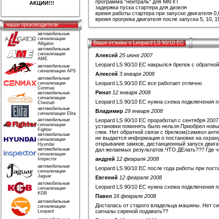
программа "нейтраль" для МКПП
АКЦИИ!!!
задержка пуска стартера для дизеля
время работы стартера при запуске двигателя 0,8
время прогрева двигателя после запуска 5, 10, 15
наши производители
автомобильные
сигнализации
Ваши отзывы о Leopard LS 90/10 EC
Alligator
автомобильные
сигнализации
Алексей
25 июня 2007
AME
Leopard LS 90/10 EC накрылся брелок с обратно
автомобильные
сигнализации APS
Алексей
3 января 2008
автомобильные
Leopard LS 90/10 EC все работает отлично
сигнализации
Cenmax
Ринат
12 января 2008
автомобильные
сигнализации
Leopard LS 90/10 EC нужна схема подключения 
Cheetah
автомобильные
Владимир
29 января 2008
сигнализации Elita
автомобильные
Leopard LS 90/10 EC проработал с сентября 2007
сигнализации
установки поменять было нельзя.Приобрел новый
Fighter
глюк. Нет обратной связи с брелком(символ анте
автомобильные
не выдается информация о постановке на охрану
сигнализации
открывание замков, дистанционный запуск двигат
Hyundai
автомобильные
дал желаемых результатов.ЧТО ДЕлать??? Где ч
сигнализации
андрей
12 февраля 2008
Inspector
автомобильные
Leopard LS 90/10 EC после года работы при пост
сигнализации
Jaguar
Евгений
12 февраля 2008
автомобильные
Leopard LS 90/10 EC нужна схема подключения 
сигнализации
KGB
Павел
16 февраля 2008
автомобильные
Досталась от старого владельца машины. Нет си
сигнализации
сигналы сиреной подавать??
Leopard