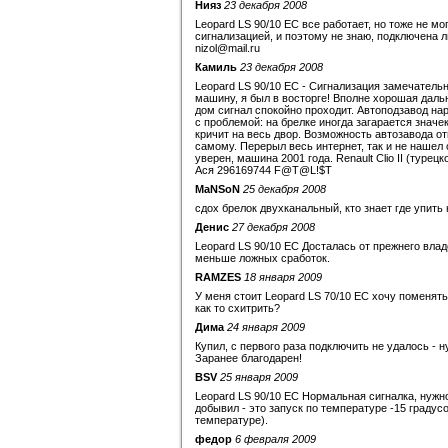
Нияз
23 декабря 2008
Leopard LS 90/10 EC все работает, но тоже не мо
сигнализацией, и поэтому не знаю, подключена л
nizol@mail.ru
Камиль
23 декабря 2008
Leopard LS 90/10 EC - Сигнализация замечательн
машину, я был в восторге! Вполне хорошая дальн
дом сигнал спокойно проходит. Автоподзавод нар
с проблемой: на брелке иногда загарается значек
кричит на весь двор. Возможность автозавода о
самому. Перерыл весь интернет, так и не нашел 
уверен, машина 2001 года. Renault Clio II (туре
Ася 296169744 F@T@L!$T
MaNSoN
25 декабря 2008
сдох брелок двухканальный, кто знает где упить
Денис
27 декабря 2008
Leopard LS 90/10 EC Досталась от прежнего вл
меньше ложных сработок.
RAMZES
18 января 2009
У меня стоит Leopard LS 70/10 EC хочу поменят
как то схитрить?
Дима
24 января 2009
Купил, с первого раза подключить не удалось - ну
Заранее благодарен!
BSV
25 января 2009
Leopard LS 90/10 EC Нормальная сигналка, нужно
добывил - это запуск по температуре -15 градусов
температуре).
федор
6 февраля 2009