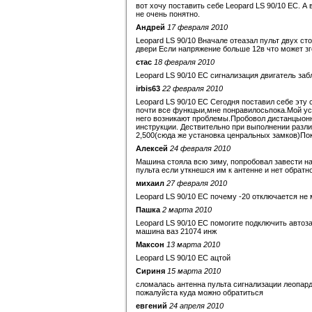
вот хочу поставить себе Leopard LS 90/10 EC. А 
не очень понятно.
Андрей
17 февраля 2010
Leopard LS 90/10 Вначале отеазал пульт двух ст
двери Если напряжение больше 12в что может зг
стас
18 февраля 2010
Leopard LS 90/10 EC сигнализация двигатель заб
irbis63
22 февраля 2010
Leopard LS 90/10 EC Сегодня поставил себе эту
почти все функцыи,мне понравилосьпока.Мой уст
него возникают проблемы.Пробовол дистанцыонн
инструкции. Дествительно при выполнении разли
2,500(сюда же установка ценральных замков)Пок
Алексей
24 февраля 2010
Машина стояла всю зиму, попробовал завести на
пульта если уткнешся им к антенне и нет обрат
михаил
27 февраля 2010
Leopard LS 90/10 EC почему -20 отключается не 
Пашка
2 марта 2010
Leopard LS 90/10 EC помогите подключить автоза
машина ваз 21074 инж
Максон
13 марта 2010
Leopard LS 90/10 EC ацтой
Сириня
15 марта 2010
сломалась антенна пульта сигнализации леопард
пожалуйста куда можно обратиться
евгений
24 апреля 2010