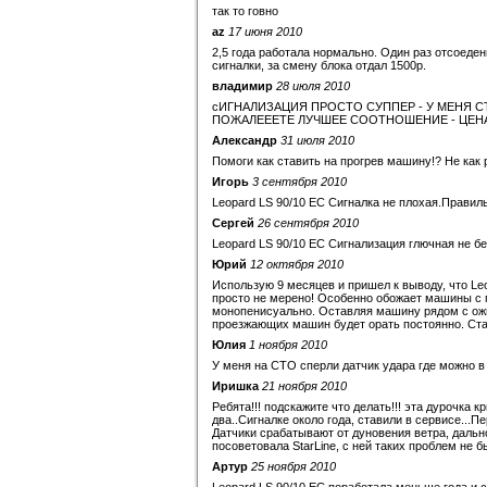
так то говно
az
17 июня 2010
2,5 года работала нормально. Один раз отсоеден
сигналки, за смену блока отдал 1500р.
владимир
28 июля 2010
сИГНАЛИЗАЦИЯ ПРОСТО СУППЕР - У МЕНЯ С
ПОЖАЛЕЕЕТЕ ЛУЧШЕЕ СООТНОШЕНИЕ - ЦЕНА
Александр
31 июля 2010
Помоги как ставить на прогрев машину!? Не как 
Игорь
3 сентября 2010
Leopard LS 90/10 EC Сигналка не плохая.Правил
Сергей
26 сентября 2010
Leopard LS 90/10 EC Сигнализация глючная не бе
Юрий
12 октября 2010
Использую 9 месяцев и пришел к выводу, что Le
просто не мерено! Особенно обожает машины с 
монопенисуально. Оставляя машину рядом с ожи
проезжающих машин будет орать постоянно. Ста
Юлия
1 ноября 2010
У меня на СТО сперли датчик удара где можно в
Иришка
21 ноября 2010
Ребята!!! подскажите что делать!!! эта дурочка к
два..Сигналке около года, ставили в сервисе...
Датчики срабатывают от дуновения ветра, дальн
посоветовала StarLine, с ней таких проблем не б
Артур
25 ноября 2010