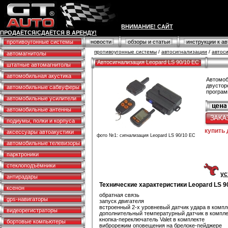
ВНИМАНИЕ! САЙТ
ПРОДАЁТСЯ/СДАЁТСЯ В АРЕНДУ!
противоугонные системы
новости
обзоры и статьи
инструкции к а
противоугонные системы
/
автосигнализации
/
автос
автомагнитолы
Автосигнализация Leopard LS 90/10 EC
штатные автомагнитолы
автомобильная акустика
Автомоб
двустор
автомобильные сабвуферы
програм
автомобильные усилители
автомобильные антенны
подиумы, полки и корпуса
купить
аксессуары автоакустики
фото №1: сигнализация Leopard LS 90/10 EC
автомобильные телевизоры
парктроники
стеклоподъёмники
ус
антирадары
Технические характеристики Leopard LS 9
ксенон
обратная связь
gps-навигаторы
запуск двигателя
встроенный 2-х уровневый датчик удара в компл
видеорегистраторы
дополнительный температурный датчик в компле
кнопка-переключатель Valet в комплекте
бортовые компьютеры
виброрежим оповещения на брелоке-пейджере