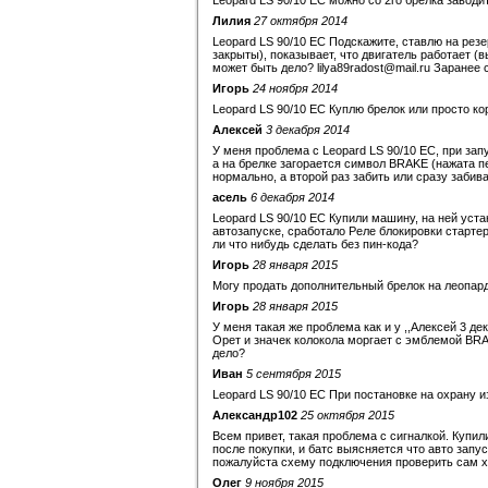
Leopard LS 90/10 EC можно со 2го брелка завод
Лилия
27 октября 2014
Leopard LS 90/10 EC Подскажите, ставлю на резе
закрыты), показывает, что двигатель работает (в
может быть дело? lilya89radost@mail.ru Заранее с
Игорь
24 ноября 2014
Leopard LS 90/10 EC Куплю брелок или просто ко
Алексей
3 декабря 2014
У меня проблема с Leopard LS 90/10 EC, при зап
а на брелке загорается символ BRAKE (нажата п
нормально, а второй раз забить или сразу забив
асель
6 декабря 2014
Leopard LS 90/10 EC Купили машину, на ней уст
автозапуске, сработало Реле блокировки старте
ли что нибудь сделать без пин-кода?
Игорь
28 января 2015
Могу продать дополнительный брелок на леопард
Игорь
28 января 2015
У меня такая же проблема как и у ,,Алексей 3 дек
Орет и значек колокола моргает с эмблемой BRAK
дело?
Иван
5 сентября 2015
Leopard LS 90/10 EC При постановке на охрану и
Александр102
25 октября 2015
Всем привет, такая проблема с сигналкой. Купил
после покупки, и батс выясняется что авто запус
пожалуйста схему подключения проверить сам 
Олег
9 ноября 2015