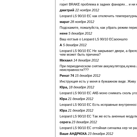
горит BRAKE проблема в задних фанарях... и ни к
дмитрий
22 ноября 2012
Leopard LS 90/10 EC как отключить температурн
марат
28 ноября 2012
Подскажите, пожалуйста, как убрать режим пери
нене
5 декабря 2012
Ваш еотзыв о Leopard LS 90/10 ECаооншпо
A
5 декабря 2012
Leopard LS 90/10 EC Не закрывает двери, а брел
чем может быть причина?
Михаил
14 декабря 2012
При периодическом снятии аккумулятора,нужна л
неисправности???
Ринат 74
15 декабря 2012
Инструкция есть у меня в бумажном виде. Живу 
Юра,
18 декабря 2012
Leopard LS 90/10 EC АКБ моно снимать сколь уго
Юра
21 декабря 2012
Leopard LS 90/10 EC Есть исправные внутреннос
Юра
21 декабря 2012
Leopard LS 90/10 EC Так же есть аненные модули
серега
23 декабря 2012
Leopard LS 90/10 EC оттойная сигналка хер че р
Ваше АНДРЮХА
23 декабря 2012