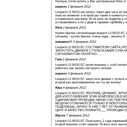
Наташа, готов купить у Вас центральный блок о
кирилл
2 февраля 2012
Leopard LS 90/10 настроить через два часа её п
пока не пиликнит и второй раз также и появится 
и нормально при мину 40 не разу не подвела.а т
устанавливать а не у дяди в гаражах.cghfibdfq у
Юля
2 февраля 2012
Нужен брелок сигнализации leopard LS 90/10 EC 
сигналку - куплю брелок, очень надо , звонить 8 
неважно!!!
2 февраля 2012
Leopard LS 90/10 EC СОСТАВИТЕЛИ САЙТА,У
ЗАПУСТИТЬ ДВИЖОК С ПУЛЬТА,КАКИЕ СУКА 
СИГНАЛКИ!!!ТАК ПОНЯТНО......
Гаяз
2 февраля 2012
Leopard LS 90/10 EC купил машину с этой сигна
работать как заново настроить незнаю
кирилл
3 февраля 2012
Leopard LS 90/10 EC запустить движок с пульта 
второй раз кратковременно на эту же кнопку!
Юра
4 февраля 2012
Leopard LS 90/10 EC ЛЕОПАРД, ЦЕНМАКС, Б
ДЛЯ ИЗГОТОВЛЕНИЯ ЭТИК КОМПЛЕКСОВ,В К
ОДИНАКОВАЯ ПРОВОДКА ,МЕНЮ СИСТЕМ ПР
МОДУЛИ ОТЛИЧАЮТСЯ ТОЛЬКО В НЕКОТОРЫХ
ПОДЕЛАЕШЬ, ЛИЧНО Я УЖЕ 7 ЛЕТ УСТАНАВЛ
ЦЕНУ И КАЧЕСТВО,ПОМНИТЕ,,,,,, ПРОВОДКА О
Юрген
7 февраля 2012
Leopard LS 90/10 EC Пользуюсь 2 года нареканий
второй машине стоит шерхан 7й весь мозг высо