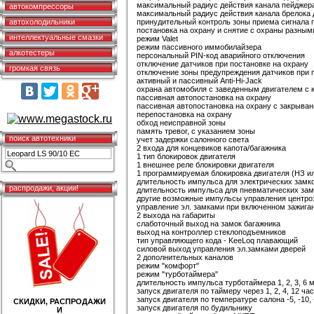
максимальный радиус действия канала пейджер
автокомпрессоры
максимальный радиус действия канала брелока 
автохолодильники
принудительный контроль зоны приема сигнала 
постановка на охрану и снятие с охраны разным
интеллектуальные смазки
режим Valet
режим пассивного иммобилайзера
алкотестеры
персональный PIN-код аварийного отключения
отключение датчиков при постановке на охрану
громкая связь
отключение зоны предупреждения датчиков при 
активный и пассивный Anti-Hi-Jack
охрана автомобиля с заведенным двигателем с 
пассивная автопостановка на охрану
пассивная автопостановка на охрану с закрыва
перепостановка на охрану
обход неисправной зоны
память тревог, с указанием зоны
поиск автотехники
учет задержки салонного света
2 входа для концевиков капота/багажника
1 тип блокировок двигателя
1 внешнее реле блокировки двигателя
1 программируемая блокировка двигателя (НЗ и
длительность импульса для электрических замко
распродажи, акции!
длительность импульса для пневматических замк
другие возможные импульсы управления центроза
управление эл. замками при включенном зажига
2 выхода на габариты
слаботочный выход на замок багажника
выход на контроллер стеклоподъемников
тип управляющего кода - KeeLoq плавающий
силовой выход управления эл.замками дверей
2 дополнительных каналов
режим "комфорт"
режим "турботаймера"
длительность импульса турботаймера 1, 2, 3, 6 м
запуск двигателя по таймеру через 1, 2, 4, 12 час
запуск двигателя по температуре салона -5, -10, 
СКИДКИ, РАСПРОДАЖИ
запуск двигателя по будильнику
И