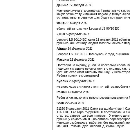
Денчис
17 января 2011
Конченая хуета эта сигналка!!! изначально как 
какую захочет ту и покажет на улице минус 30 по
устанавливал в сервисе щас будут по гарантии ч
женя
21 января 2011
ебанутый автозапуск Leopard LS 90/10 EC
21150
5 февраля 2011
Leopard LS 90/10 EC женя 21 января 2011 ебанут
ручника, ан нет надо людям мозг выносить с пед
Айдар
14 февраля 2011
Leopard LS 90/10 EC Пользуюсь 2 года, сигналка
Максим
21 февраля 2011
Поставил на охрану, ушел на несколько часов, п
подхожу к машине не смог снять с охраны, как т
чуть отъехал смог открыть машину! У него старл
Ребята примите к сведению!
бублик
23 февраля 2011
не знаю чудо сигналка стоит пятый год проблем 
Роман
13 марта 2011
Ребят а как включить режим резервирования на 
Saab
22 июня 2011
21150 5 февраля 2011 Сами вы долбанутые!!! Сд
ТОЛЬКО ТАК гарантируется НЕпостановка на скор
стартер, заведет да еще и поедет!! У меня с дет
ручник, у самого МКПП, но сигналь зарезервиров
неплохо разбираюсь, работает без нареканий, но
мешает. Рекомендую. Леопольд, ИМХО, хуже.