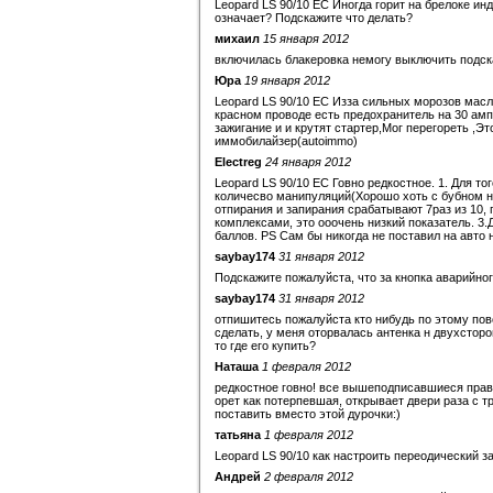
Leopard LS 90/10 EC Иногда горит на брелоке ин
означает? Подскажите что делать?
михаил
15 января 2012
включилась блакеровка немогу выключить подск
Юра
19 января 2012
Leopard LS 90/10 EC Изза сильных морозов масл
красном проводе есть предохранитель на 30 амп
зажигание и и крутят стартер,Мог перегореть ,Э
иммобилайзер(autoimmo)
Electreg
24 января 2012
Leopard LS 90/10 EC Говно редкостное. 1. Для т
количесво манипуляций(Хорошо хоть с бубном не
отпирания и запирания срабатывают 7раз из 10,
комплексами, это ооочень низкий показатель. 3
баллов. PS Сам бы никогда не поставил на авто н
saybay174
31 января 2012
Подскажите пожалуйста, что за кнопка аварийног
saybay174
31 января 2012
отпишитесь пожалуйста кто нибудь по этому пово
сделать, у меня оторвалась антенка н двухсторо
то где его купить?
Наташа
1 февраля 2012
редкостное говно! все вышеподписавшиеся правы
орет как потерпевшая, открывает двери раза с т
поставить вместо этой дурочки:)
татьяна
1 февраля 2012
Leopard LS 90/10 как настроить переодический з
Андрей
2 февраля 2012