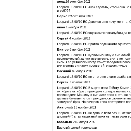
лена
26 октября 2011
Leopard LS 90/10 EC Акак сделать, чтобы она не
и всё???
Борис
29 октября 2011
Leopard LS 90/10 EC Доволен и не хочу менять! 
иван
1 ноября 2011
Leopard LS 90/10 ECподскажите пожалуйста,за н
Сергей
4 ноября 2011
Leopard LS 90/10 EC Братва подскажите где взят
Виктор
6 ноября 2011
Leopard LS 90/10 EC купили машину с сигналкой
периодический запуск все вместе, снять не полу
схемы ее установки когда хочет заводится вооб
или менять сигналку посоветуйте какая лучше
Василий
6 ноября 2011
Leopard LS 90/10 EC не с того не с сиго срабаты
Сергей
7 ноября 2011
Leopard LS 90/10 EC В марте взял Тойоту Камри 1
октября в октябре с приходом холодов начался 
происходило.Машину с сигналки тоже снять не п
дальше больше потом приходилось оживлять ма
заводской брак. Но вечером глюк повторился по
Анатолий
13 ноября 2011
Leopard LS 90/10 EC не давано взял ваз-10 от х
дисплей((( а так нариканий пока нет. есть один 
food4u.ru
24 ноября 2011
Василий, долей тормозухи