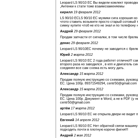
Leopard LS 90/10 EC Вы видели комлект проводк
,Антенки к стати тоже взаимозаменяемы
кирилл
19 февраля 2012
LS 90/10 ECLS 90/10 EC мужики сига хорошая но
чтото ставить возьмите просто старый сотовый 
симку купите чтоб не кто не знал и по телефону
Андрей
29 февраля 2012
Продам запчасти от сигналки, в том числе брел
денис
29 февраля 2012
Leopard LS 90/10EC почему не заводится с брел
Юрий
2 марта 2012
Leopard LS 90/10 EC 2 года работет отлично!!! с
второго раза но заводился , в кпп и двигатель с
соединял все сам схема есть могу дать.
Александр
15 марта 2012
Продам полную инструкцию со схемами, руководс
EC. Цена 100р. 89371549294, centr50@gmail.com
Александр
15 марта 2012
Продам полную инструкцию со схемами, руководс
EC. Цена 100р. Документ в Word, а не в PDF (у 
centr50@gmail.com
артём
17 марта 2012
Leopard LS 90/10 EC не открыла двери не видит п
Евгений
14 апреля 2012
Leopard LS 90/10 EC Нет обратной связи машину 
подходить почти в плотную короче фигня!!!
Андрей
2 мая 2012