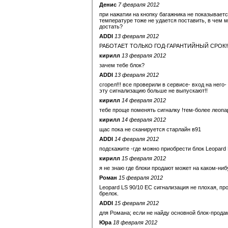
Денис
7 февраля 2012
при нажатии на кнопку багажника не показываетс
температуре тоже не удается поставить, в чем м
достать?
ADDI
13 февраля 2012
РАБОТАЕТ ТОЛЬКО ГОД-ГАРАНТИЙНЫЙ СРОК!!! кто
кирилл
13 февраля 2012
зачем тебе блок?
ADDI
13 февраля 2012
сгорел!!! все проверили в сервисе- вход на него-
эту сигнализацию больше не выпускают!!
кирилл
14 февраля 2012
тебе проще поменять сигналку !тем-более леопа
кирилл
14 февраля 2012
щас пока не сканируется старлайн в91
ADDI
14 февраля 2012
подскажите -где можно приобрести блок Leopard 
кирилл
15 февраля 2012
я не знаю где блоки продают может на каком-ниб
Роман
15 февраля 2012
Leopard LS 90/10 EC сигнализация не плохая, пр
брелок.
ADDI
15 февраля 2012
для Романа; если не найду основной блок-прода
Юра
18 февраля 2012