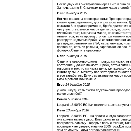
После двух лет эксплуатации орет сига и значе
За ночь раз по 5. С каждым разом чаще с сигой 
Олег
9 ноября 2015
Вот что нашел на просторах нета: Проверьте сра
кнопку кратковременно, для опроса состояния. Д
нажмите 3-ю кратковременно, Брейк должно изчез
что у вас отвалилась масса где то сазади, окол
плохой контакт, как раз на массе, на какой то с
отвалиться, то на провод стопов при мигании по
реагирует надписью Брейк. И естетстенно нет авт
два предохранителя по 7,5А, на зелен-черн, и зе
проверьте, есть ли разница, заработает ли все. Е
фонарях.Отцепите оранжево
Олег
9 ноября 2015
Отцепите оранжево-фиолет провод сигналки, от м
состояния. Должно показать Брейк, потом замкни
говорить о том, то сигналка цела, т.е. вход кон
Ищите дальше. Может у вас этот орнаж-фиолет п
и все заработает. Если замыкание на массу прово
Блок в ремонт или замена.
Егор
24 декабря 2015
у кого нибудь есть схема подключения проводов н
ранее спасибо)))
Роман
5 ноября 2016
Leopard LS 90/10 EC Как отключить автозапуска 
Иван
13 ноября 2016
Leopard LS 90/10 EC - на брелке иногда загарает
она кричит на весь двор. Возможность автозаво
прогревать самому. Перерыл весь интернет, так 
проводке я не уверен, машина 2005 года.Где ис
чем-то другом. Yulya.sergeevna90@mail.ru