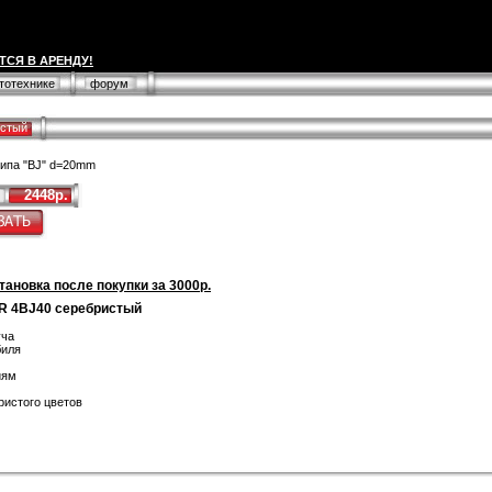
ТСЯ В АРЕНДУ!
втотехнике
форум
истый
типа "BJ" d=20mm
2448р.
тановка после покупки за 3000р.
R 4BJ40 серебристый
уча
биля
иям
ристого цветов