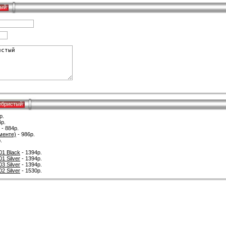
тый
ебристый
р.
4р.
- 884р.
менте)
- 986р.
.
1 Black
- 1394р.
 Silver
- 1394р.
 Silver
- 1394р.
 Silver
- 1530р.