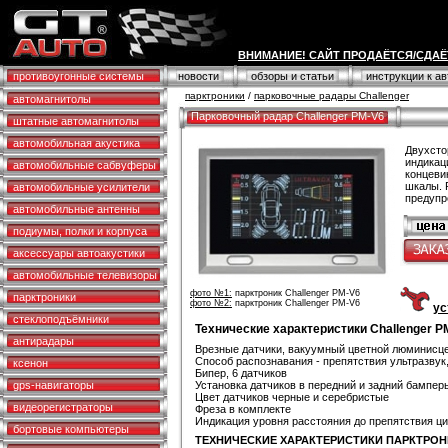
ВНИМАНИЕ! САЙТ ПРОДАЁТСЯ/СДАЁ
противоугонные системы
новости
обзоры и статьи
инструкции к а
парктроники
/
парковочные радары Challenger
автомагнитолы
Парковочный радар Challenger PM-V6
штатные автомагнитолы
автомобильная акустика
Двухсто
индикац
автомобильные сабвуферы
концеви
шкалы. 
автомобильные усилители
предупр
автомобильные антенны
подиумы, полки и корпуса
аксессуары автоакустики
автомобильные телевизоры
фото №1:
парктроник Challenger PM-V6
парктроники
фото №2:
парктроник Challenger PM-V6
ус
стеклоподъёмники
Технические характеристики Challenger P
антирадары
Врезные датчики, вакуумный цветной люминисц
Способ распознавания - препятствия ультразвук
ксенон
Бипер, 6 датчиков
gps-навигаторы
Установка датчиков в передний и задний бампер
Цвет датчиков черные и серебристые
видеорегистраторы
Фреза в комплекте
Индикация уровня расстояния до препятствия ци
бортовые компьютеры
ТЕХНИЧЕСКИЕ ХАРАКТЕРИСТИКИ ПАРКТРО