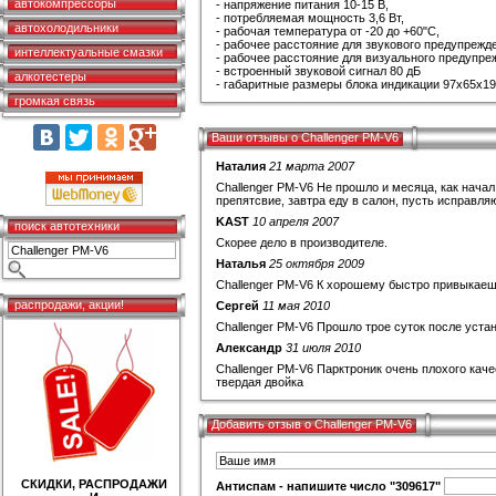
автокомпрессоры
- напряжение питания 10-15 В,
- потребляемая мощность 3,6 Вт,
автохолодильники
- рабочая температура от -20 до +60"С,
- рабочее расстояние для звукового предупрежден
интеллектуальные смазки
- рабочее расстояние для визуального предупреж
- встроенный звуковой сигнал 80 дБ
алкотестеры
- габаритные размеры блока индикации 97х65х19
громкая связь
Ваши отзывы о Challenger PM-V6
Наталия
21 марта 2007
Challenger PM-V6 Не прошло и месяца, как нача
препятсвие, завтра еду в салон, пусть исправля
KAST
10 апреля 2007
поиск автотехники
Скорее дело в производителе.
Наталья
25 октября 2009
Challenger PM-V6 К хорошему быстро привыкаешь:
распродажи, акции!
Сергей
11 мая 2010
Challenger PM-V6 Прошло трое суток после уста
Александр
31 июля 2010
Challenger PM-V6 Парктроник очень плохого кач
твердая двойка
Добавить отзыв о Challenger PM-V6
СКИДКИ, РАСПРОДАЖИ
Антиспам - напишите число "309617"