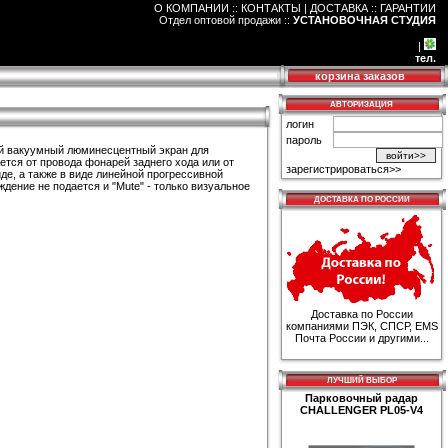
О КОМПАНИИ :: КОНТАКТЫ
|
ДОСТАВКА :: ГАРАНТИИ
Отдел оптовой продажи
::
УСТАНОВОЧНАЯ СТУДИЯ
|
тел.
корзина заказов
АВТОРИЗАЦИЯ
логин
пароль
ой вакуумный люминесцентный экран для
тся от провода фонарей заднего хода или от
зарегистрироваться>>
е, а также в виде линейной прогрессивной
ждение не подается и "Mute" - только визуальное
ДОСТАВКА ПО РОССИИ
Доставка по России
компаниями ПЭК, СПСР, EMS
Почта России и другими...
ЛУЧШИЙ ВЫБОР
Парковочный радар
CHALLENGER PL05-V4