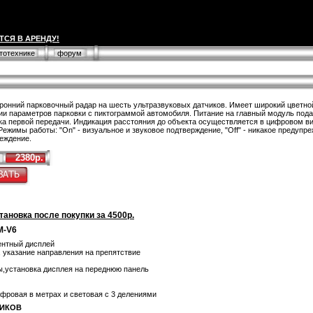
ТСЯ В АРЕНДУ!
втотехнике
форум
ронний парковочный радар на шесть ультразвуковых датчиков. Имеет широкий цветн
ии параметров парковки с пиктограммой автомобиля. Питание на главный модуль подае
ка первой передачи. Индикация расстояния до объекта осуществляется в цифровом вид
Режимы работы: "On" - визуальное и звуковое подтверждение, "Off" - никакое предупре
еждение.
2380р.
тановка после покупки за 4500р.
M-V6
ентный дисплей
, указание направления на препятствие
ы,установка дисплея на переднюю панель
фровая в метрах и световая с 3 делениями
НИКОВ