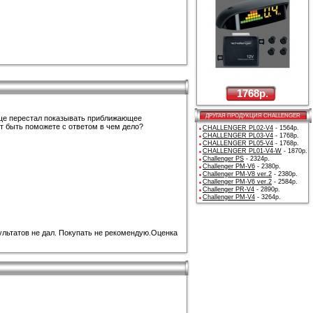
1768р.
ДРУГАЯ ПРОДУКЦИЯ CHALLENGER
обще перестал показывать приближающее
ет быть поможете с ответом в чем делo?
CHALLENGER PL02-V4
- 1564р.
CHALLENGER PL03-V4
- 1768р.
CHALLENGER PL05-V4
- 1768р.
CHALLENGER PL01-V4-W
- 1870р.
Challenger PS
- 2324р.
Challenger PM-V6
- 2380р.
Challenger PM-V8 ver.2
- 2380р.
Challenger PM-V6 ver.2
- 2584р.
Challenger PR-V4
- 2890р.
Challenger PM-V4
- 3264р.
ультатов не дал. Покупать не рекомендую.Оценка