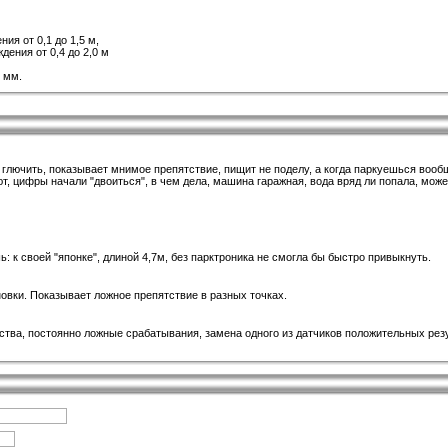
ия от 0,1 до 1,5 м,
дения от 0,4 до 2,0 м
 мм.
л глючить, показывает мнимое препятствие, пищит не поделу, а когда паркуешься во
ют, цифры начали "двоиться", в чем дела, машина гаражная, вода вряд ли попала, мож
 к своей "японке", длиной 4,7м, без парктроника не смогла бы быстро привыкнуть.
новки. Показывает ложное препятствие в разных точках.
ества, постоянно ложные срабатывания, замена одного из датчиков положительных рез