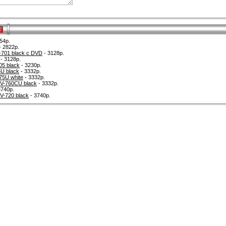
k
54р.
- 2822р.
01 black с DVD
- 3128р.
- 3128р.
5 black
- 3230р.
U black
- 3332р.
5U white
- 3332р.
V-760CU black
- 3332р.
3740р.
-720 black
- 3740р.