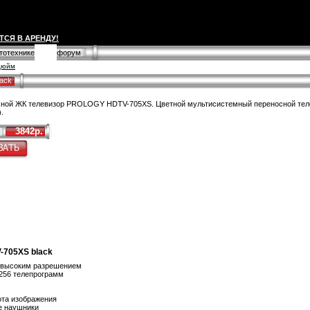
ТСЯ В АРЕНДУ!
втотехнике
форум
7дюйм
ack
ной ЖК телевизор PROLOGY HDTV-705XS. Цветной мультисистемный переносной теле
.
3842р.
-705XS black
с высоким разрешением
256 телепрограмм
ота изображения
е наушники