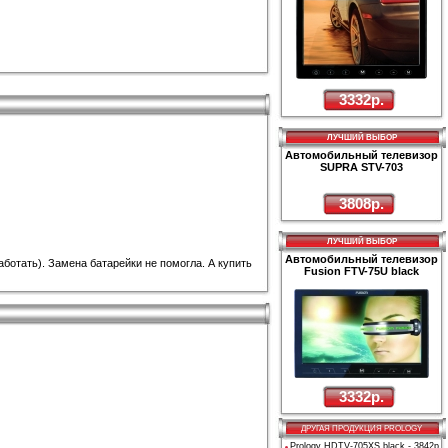
3332р.
ЛУЧШИЙ ВЫБОР
Автомобильный телевизор
SUPRA STV-703
3808р.
ЛУЧШИЙ ВЫБОР
Автомобильный телевизор
аботать). Замена батарейки не помогла. А купить
Fusion FTV-75U black
3332р.
ДРУГАЯ ПРОДУКЦИЯ PROLOGY
Prology HDTV-705XS black
- 3842р.