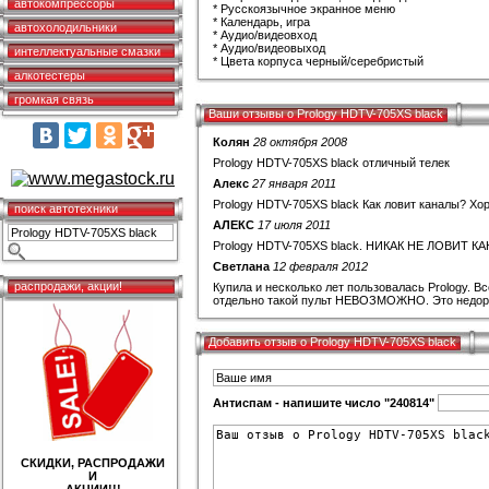
автокомпрессоры
* Русскоязычное экранное меню
* Календарь, игра
автохолодильники
* Аудио/видеовход
* Аудио/видеовыход
интеллектуальные смазки
* Цвета корпуса черный/серебристый
алкотестеры
громкая связь
Ваши отзывы о Prology HDTV-705XS black
Колян
28 октября 2008
Prology HDTV-705XS black отличный телек
Алекс
27 января 2011
Prology HDTV-705XS black Как ловит каналы? Хо
поиск автотехники
АЛЕКС
17 июля 2011
Prology HDTV-705XS black. НИКАК НЕ ЛОВИТ К
Светлана
12 февраля 2012
распродажи, акции!
Купила и несколько лет пользовалась Prology. В
отдельно такой пульт НЕВОЗМОЖНО. Это недора
Добавить отзыв о Prology HDTV-705XS black
Антиспам - напишите число "240814"
СКИДКИ, РАСПРОДАЖИ
И