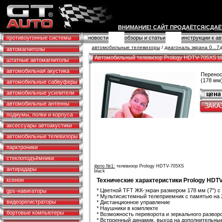
ВНИМАНИЕ! САЙТ ПРОДАЁТСЯ/СДАЁ
противоугонные системы
новости
обзоры и статьи
инструкции к а
автомобильные телевизоры
/
диагональ экрана 0...
автомагнитолы
Автомобильный телевизор Prology HDTV-705XS bl
штатные автомагнитолы
автомобильная акустика
Перенос
(178 мм)
автомобильные сабвуферы
автомобильные усилители
автомобильные антенны
подиумы, полки и корпуса
аксессуары автоакустики
автомобильные телевизоры
парктроники
стеклоподъёмники
фото №1:
телевизор Prology HDTV-705XS
антирадары
black
ксенон
Технические характеристики Prology HDTV
* Цветной TFT ЖК-экран размером 178 мм (7") 
gps-навигаторы
* Мультисистемный телеприемник с памятью на 
видеорегистраторы
* Дистанционное управление
* Наушники в комплекте
бортовые компьютеры
* Возможность переворота и зеркального развор
* Встроенный динамик, выход на дополнительны