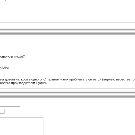
рошо или плохо?
АНАЛЫ
сем довольна, кроме одного. С пультом у них проблема. Ломается (верней, перестает р
ботка производителя! Пульты