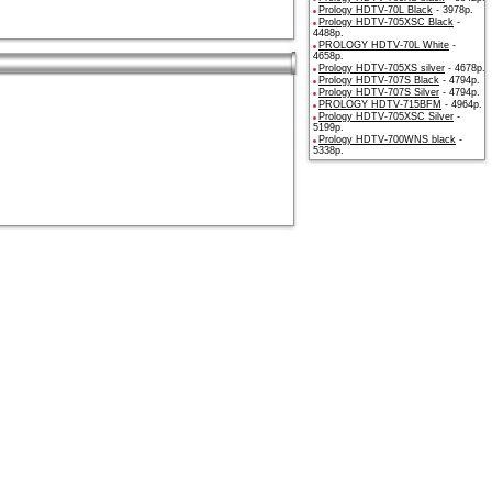
Prology HDTV-70L Black
- 3978р.
Prology HDTV-705XSC Black
-
4488р.
PROLOGY HDTV-70L White
-
4658р.
Prology HDTV-705XS silver
- 4678р.
Prology HDTV-707S Black
- 4794р.
Prology HDTV-707S Silver
- 4794р.
PROLOGY HDTV-715BFM
- 4964р.
Prology HDTV-705XSC Silver
-
5199р.
Prology HDTV-700WNS black
-
5338р.