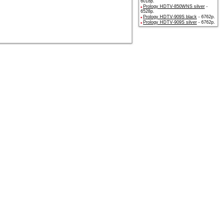
6018р.
Prology HDTV-850WNS silver
-
6528р.
Prology HDTV-909S black
- 6762р.
Prology HDTV-909S silver
- 6762р.