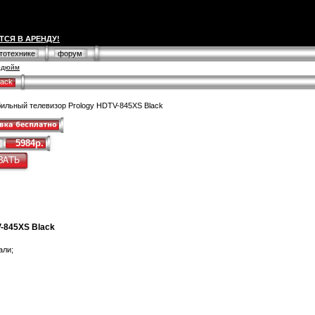
ТСЯ В АРЕНДУ!
втотехнике
форум
10дюйм
lack
ильный телевизор Prology HDTV-845XS Black
5984р.
V-845XS Black
али;