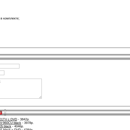
 в комплекте;
k
01TV с DVD
- 3842р.
V-960CU black
- 3978р.
5 black
- 4046р.
1 black с DVD
- 4284р.