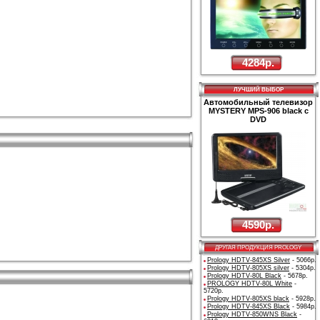
4284р.
ЛУЧШИЙ ВЫБОР
Автомобильный телевизор
MYSTERY MPS-906 black с
DVD
4590р.
ДРУГАЯ ПРОДУКЦИЯ PROLOGY
Prology HDTV-845XS Silver
- 5066р.
Prology HDTV-805XS silver
- 5304р.
Prology HDTV-80L Black
- 5678р.
PROLOGY HDTV-80L White
-
5720р.
Prology HDTV-805XS black
- 5928р.
Prology HDTV-845XS Black
- 5984р.
Prology HDTV-850WNS Black
-