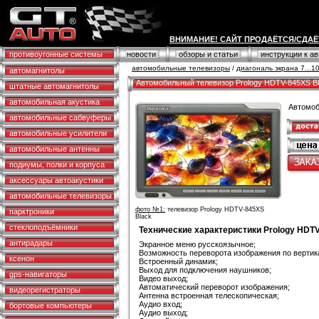
ВНИМАНИЕ! САЙТ ПРОДАЁТСЯ/СДАЁ
противоугонные системы
новости
обзоры и статьи
инструкции к а
автомобильные телевизоры
/
диагональ экрана 7...
автомагнитолы
Автомобильный телевизор Prology HDTV-845XS B
штатные автомагнитолы
автомобильная акустика
Автомоб
автомобильные сабвуферы
автомобильные усилители
автомобильные антенны
подиумы, полки и корпуса
аксессуары автоакустики
автомобильные телевизоры
фото №1:
телевизор Prology HDTV-845XS
парктроники
Black
стеклоподъёмники
Технические характеристики Prology HDT
антирадары
Экранное меню русскоязычное;
Возможность переворота изображения по вертик
ксенон
Встроенный динамик;
Выход для подключения наушников;
gps-навигаторы
Видео выход;
Автоматический переворот изображения;
видеорегистраторы
Антенна встроенная телескопическая;
Аудио вход;
бортовые компьютеры
Аудио выход;