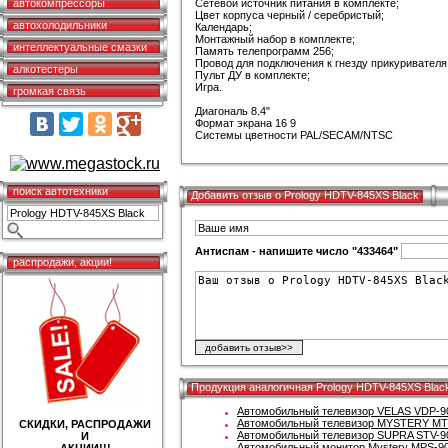
автокомпрессоры
Сетевой источник питания в комплекте;
Цвет корпуса черный / серебристый;
автохолодильники
Календарь;
Монтажный набор в комплекте;
интеллектуальные смазки
Память телепрограмм 256;
Провод для подключения к гнезду прикуривателя
алкотестеры
Пульт ДУ в комплекте;
Игра.
громкая связь
Диагональ 8.4"
Формат экрана 16 9
Системы цветности PAL/SECAM/NTSC
поиск автотехники
Добавить отзыв о Prology HDTV-845XS Black
Антиспам - напишите число "433464"
распродажи, акции!
Продукция аналогичная Prology HDTV-845XS Blac
Автомобильный телевизор VELAS VDP-9
Автомобильный телевизор MYSTERY MT
СКИДКИ, РАСПРОДАЖИ
Автомобильный телевизор SUPRA STV-90
И
Автомобильный монитор Mystery MPS-90