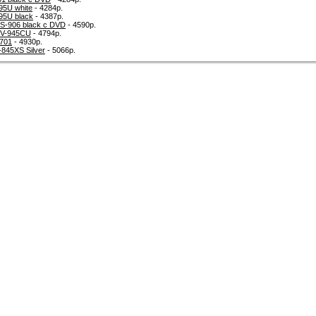
5U white
- 4284р.
95U black
- 4387р.
-906 black с DVD
- 4590р.
TV-945CU
- 4794р.
-701
- 4930р.
845XS Silver
- 5066р.