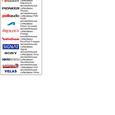
сабвуферы
Nakamichi
автомобильные
сабвуферы
Pioneer
автомобильные
сабвуферы Polk
Audio
автомобильные
сабвуферы
Power Acoustik
автомобильные
сабвуферы
Prology
автомобильные
сабвуферы
Rockford Fosgate
автомобильные
сабвуферы
Signat
автомобильные
сабвуферы Sony
автомобильные
сабвуферы
Soundstream
автомобильные
сабвуферы Ural
автомобильные
сабвуферы Velas