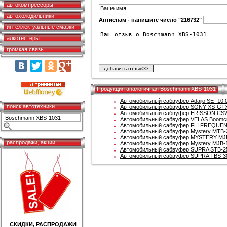
автокомпрессоры
автохолодильники
Антиспам - напишите число "216732"
интеллектуальные смазки
алкотестеры
громкая связь
Продукция аналогичная Boschmann XBS-1031
Автомобильный сабвуфер Adajio SE- 10.
поиск автотехники
Автомобильный сабвуфер SONY XS-GT
Автомобильный сабвуфер ERISSON CS
Автомобильный сабвуфер VELAS Boomcr
Автомобильный сабвуфер FLI FREQUEN
Автомобильный сабвуфер Mystery MTB-
Автомобильный сабвуфер MYSTERY MJ
распродажи, акции!
Автомобильный сабвуфер Mystery MJB-
Автомобильный сабвуфер SUPRA STB-2
Автомобильный сабвуфер SUPRA TBS-30
СКИДКИ, РАСПРОДАЖИ