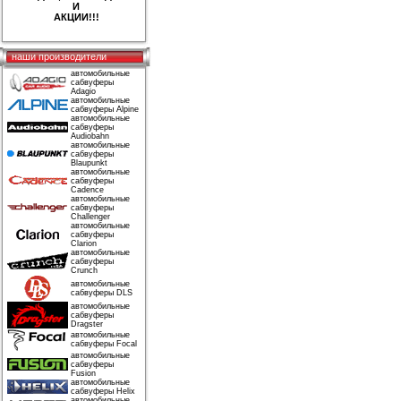
И
АКЦИИ!!!
наши производители
автомобильные
сабвуферы
Adagio
автомобильные
сабвуферы Alpine
автомобильные
сабвуферы
Audiobahn
автомобильные
сабвуферы
Blaupunkt
автомобильные
сабвуферы
Cadence
автомобильные
сабвуферы
Challenger
автомобильные
сабвуферы
Clarion
автомобильные
сабвуферы
Crunch
автомобильные
сабвуферы DLS
автомобильные
сабвуферы
Dragster
автомобильные
сабвуферы Focal
автомобильные
сабвуферы
Fusion
автомобильные
сабвуферы Helix
автомобильные