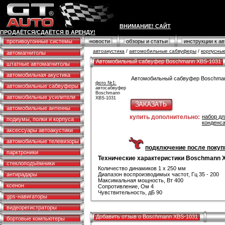
ВНИМАНИЕ! САЙТ
ПРОДАЁТСЯ/СДАЁТСЯ В АРЕНДУ!
противоугонные системы
новости
обзоры и статьи
инструкции к а
автоакустика
/
автомобильные сабвуферы
/
корпусны
автомагнитолы
Автомобильный сабвуфер Boschmann XBS-1031
штатные автомагнитолы
автомобильная акустика
Автомобильный сабвуфер Boschma
фото №1:
автомобильные сабвуферы
автосабвуфер
4182р.
Boschmann
автомобильные усилители
XBS-1031
автомобильные антенны
купить дополнительно:
набор дл
подиумы, полки и корпуса
конденс
аксессуары автоакустики
автомобильные телевизоры
подключение после покупк
парктроники
Технические характеристики Boschmann 
стеклоподъёмники
Количество динамиков 1 х 250 мм
антирадары
Диапазон воспроизводимых частот, Гц 35 - 200
Максимальная мощность, Вт 400
ксенон
Сопротивление, Ом 4
Чувствительность, дБ 90
gps-навигаторы
видеорегистраторы
Добавить отзыв о Boschmann XBS-1031
бортовые компьютеры