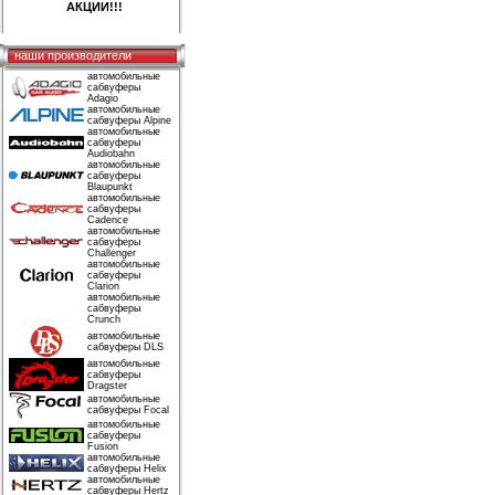
АКЦИИ!!!
наши производители
автомобильные
сабвуферы
Adagio
автомобильные
сабвуферы Alpine
автомобильные
сабвуферы
Audiobahn
автомобильные
сабвуферы
Blaupunkt
автомобильные
сабвуферы
Cadence
автомобильные
сабвуферы
Challenger
автомобильные
сабвуферы
Clarion
автомобильные
сабвуферы
Crunch
автомобильные
сабвуферы DLS
автомобильные
сабвуферы
Dragster
автомобильные
сабвуферы Focal
автомобильные
сабвуферы
Fusion
автомобильные
сабвуферы Helix
автомобильные
сабвуферы Hertz