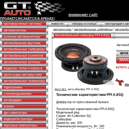
ВНИМАНИЕ! САЙТ
ПРОДАЁТСЯ/СДАЁТСЯ В АРЕНДУ!
противоугонные системы
новости
обзоры и статьи
инструкции к а
автоакустика
/
автомобильные сабвуферы
/
автомоби
автомагнитолы
Автомобильный сабвуфер PPI A.8SQ
штатные автомагнитолы
автомобильная акустика
Автомоб
автомобильные сабвуферы
автомобильные усилители
автомобильные антенны
купить
подиумы, полки и корпуса
аксессуары автоакустики
автомобильные телевизоры
по
парктроники
фото №1:
автосабвуфер PPI A.8SQ
стеклоподъёмники
Технические характеристики PPI A.8SQ
антирадары
Диффузор из прессованной бумаги
ксенон
Технические характеристики PPI A.8SQ:
Модельный ряд
gps-навигаторы
Серия: Art Collection SQ
видеорегистраторы
Сабвуфер
Диаметр, мм: 200
бортовые компьютеры
Номинальная мощность, Вт: 180