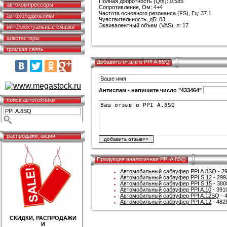
Полная добротность (Qts): 0.585
автокомпрессоры
Сопротивление, Ом: 4+4
Частота основного резонанса (FS), Гц: 37.1
автохолодильники
Чувствительность, дБ: 83
Эквивалентный объем (VAS), л: 17
интеллектуальные смазки
алкотестеры
громкая связь
Добавить отзыв о PPI A.8SQ
Антиспам - напишите число "433464"
поиск автотехники
распродажи, акции!
Продукция аналогичная PPI A.8SQ
Автомобильный сабвуфер PPI A.8SQ
- 2
Автомобильный сабвуфер PPI S.12
- 299
Автомобильный сабвуфер PPI S.15
- 380
Автомобильный сабвуфер PPI A.10
- 391
Автомобильный сабвуфер PPI A.12SQ
- 
Автомобильный сабвуфер PPI A.12
- 482
СКИДКИ, РАСПРОДАЖИ
И