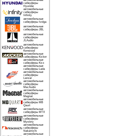
автомобильные
сабвуферы
Hyundai
автомобильные
сабвуферы
Infinity
автомобильные
сабвуферы Ivolga
автомобильные
сабвуферы JBL
автомобильные
сабвуферы
JLAudio
автомобильные
сабвуферы
Kenwood
автомобильные
сабвуферы Kicker
автомобильные
сабвуферы Kicx
автомобильные
сабвуферы Lada
автомобильные
сабвуферы
Lanzar
автомобильные
сабвуферы
MacAudio
автомобильные
сабвуферы
Magnat
автомобильные
сабвуферы MB
Qaurt
автомобильные
сабвуферы MTX
автомобильные
сабвуферы
Mystery
автомобильные
сабвуферы
Nakamichi
автомобильные