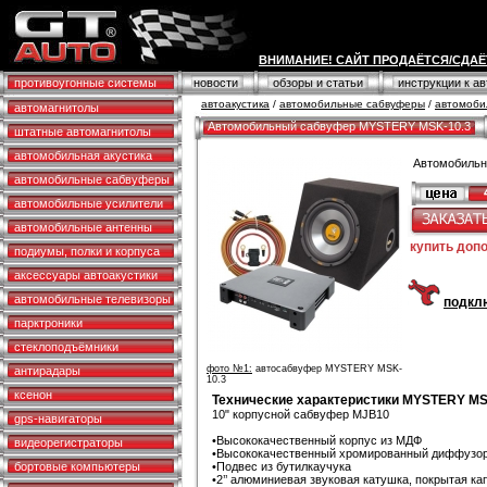
ВНИМАНИЕ! САЙТ ПРОДАЁТСЯ/СДАЁ
противоугонные системы
новости
обзоры и статьи
инструкции к а
автоакустика
/
автомобильные сабвуферы
/
автомоби
автомагнитолы
Автомобильный сабвуфер MYSTERY MSK-10.3
штатные автомагнитолы
автомобильная акустика
Автомобиль
автомобильные сабвуферы
автомобильные усилители
автомобильные антенны
купить доп
подиумы, полки и корпуса
аксессуары автоакустики
автомобильные телевизоры
подклю
парктроники
стеклоподъёмники
фото №1:
автосабвуфер MYSTERY MSK-
антирадары
10.3
ксенон
Технические характеристики MYSTERY MS
10" корпусной сабвуфер MJB10
gps-навигаторы
•Высококачественный корпус из МДФ
видеорегистраторы
•Высококачественный хромированный диффузор
бортовые компьютеры
•Подвес из бутилкаучука
•2’’ алюминиевая звуковая катушка, покрытая ка