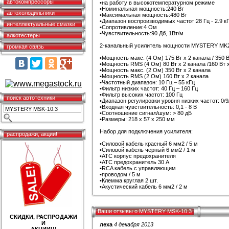
автокомпрессоры
•на работу в высокотемпературном режиме
•Номинальная мощность:240 Вт
автохолодильники
•Максимальная мощность:480 Вт
•Диапазон воспроизводимых частот:28 Гц - 2.9 к
интеллектуальные смазки
•Сопротивление:4 Ом
•Чувствительность:90 Дб, 1Вт/м
алкотестеры
2-канальный усилитель мощности MYSTERY MK2
громкая связь
•Мощность макс. (4 Ом) 175 Вт х 2 канала / 350 В
•Мощность RMS (4 Ом) 80 Вт х 2 канала /160 Вт х
•Мощность макс. (2 Ом) 350 Вт х 2 канала
•Мощность RMS (2 Ом) 160 Вт х 2 канала
•Частотный диапазон: 10 Гц – 55 кГц
•Фильтр низких частот: 40 Гц – 160 Гц
•Фильтр высоких частот: 100 Гц
поиск автотехники
•Диапазон регулировки уровня низких частот: 0/9
•Входная чувствительность: 0,1 - 8 В
•Соотношение сигнал/шум: > 80 дБ
•Размеры: 218 х 57 х 250 мм
Набор для подключения усилителя:
распродажи, акции!
•Силовой кабель красный 6 мм2 / 5 м
•Силовой кабель черный 6 мм2 / 1 м
•АТС корпус предохранителя
•АТС предохранитель 30 А
•RCA кабель с управляющим
•проводом / 5 м
•Клемма круглая 2 шт.
•Акустический кабель 6 мм2 / 2 м
Ваши отзывы о MYSTERY MSK-10.3
СКИДКИ, РАСПРОДАЖИ
И
леха
4 декабря 2013