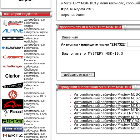
АКЦИИ!!!
о MYSTERY MSK-10.3 у меня такой бас, хороший
Юра
18 марта 2015
наши производители
Хороший саб!!!!!
автомобильные
сабвуферы
Adagio
Добавить отзыв о MYSTERY MSK-10.3
автомобильные
сабвуферы Alpine
автомобильные
сабвуферы
Audiobahn
Антиспам - напишите число "2167322"
автомобильные
сабвуферы
Blaupunkt
автомобильные
сабвуферы
Cadence
автомобильные
сабвуферы
Challenger
автомобильные
сабвуферы
Clarion
автомобильные
сабвуферы
Продукция аналогичная MYSTERY MSK-10.3
Crunch
автомобильные
Автомобильный сабвуфер Mystery MJS-
сабвуферы DLS
Автомобильный сабвуфер Mystery MJS-
автомобильные
Автомобильный сабвуфер Mystery MJS-
сабвуферы
Автомобильный сабвуфер Mystery MJS-
Dragster
Автомобильный сабвуфер Mystery MTB-
автомобильные
Автомобильный сабвуфер MYSTERY MJ
сабвуферы Focal
Автомобильный сабвуфер Mystery MJB-
автомобильные
Автомобильный сабвуфер MYSTERY MJ
сабвуферы
Автомобильный сабвуфер Mystery MBB-
Fusion
автомобильные
Автомобильный сабвуфер Mystery MO-1
сабвуферы Helix
автомобильные
сабвуферы Hertz