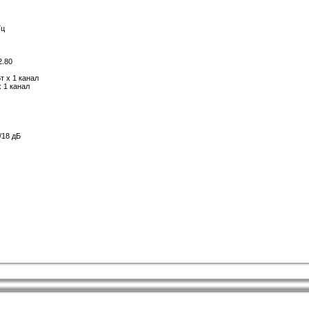
Гц
.80
т х 1 канал
 1 канал
/18 дБ