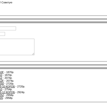
! Советую
10F
- 1870р.
10
- 1870р.
12
- 2074р.
12F
- 2074р.
250
- 2720р.
B-10 КОРОБ
- 2720р.
10
- 2754р.
B-12 КОРОБ
- 2924р.
252
- 2958р.
0S
- 2958р.