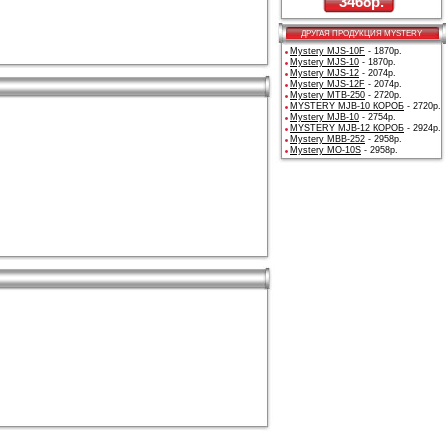
3468р.
ДРУГАЯ ПРОДУКЦИЯ MYSTERY
Mystery MJS-10F
- 1870р.
Mystery MJS-10
- 1870р.
Mystery MJS-12
- 2074р.
Mystery MJS-12F
- 2074р.
Mystery MTB-250
- 2720р.
MYSTERY MJB-10 КОРОБ
- 2720р.
Mystery MJB-10
- 2754р.
MYSTERY MJB-12 КОРОБ
- 2924р.
Mystery MBB-252
- 2958р.
Mystery MO-10S
- 2958р.