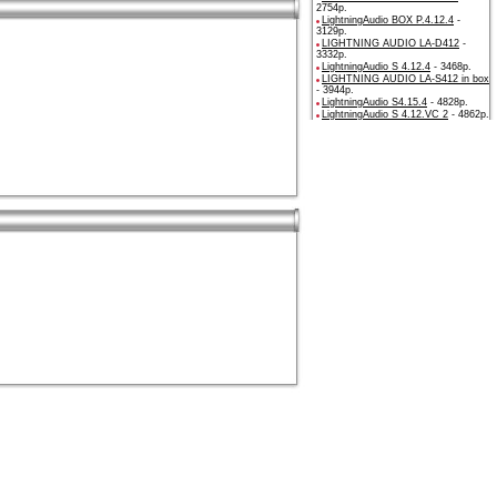
2754р.
LightningAudio BOX P.4.12.4
-
3129р.
LIGHTNING AUDIO LA-D412
-
3332р.
LightningAudio S 4.12.4
- 3468р.
LIGHTNING AUDIO LA-S412 in box
- 3944р.
LightningAudio S4.15.4
- 4828р.
LightningAudio S 4.12.VC 2
- 4862р.