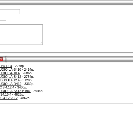
.4
 P4.12.4
- 2278р.
UDIO LA-S410
- 2414р.
DIO S4.10.4
- 2686р.
UDIO LA-S412
- 2754р.
BOX P.4.12.4
- 3129р.
UDIO LA-D412
- 3332р.
OS 4.12.4
- 3468р.
DIO LA-S412 in box
- 3944р.
S4.15.4
- 4828р.
S 4.12.VC 2
- 4862р.