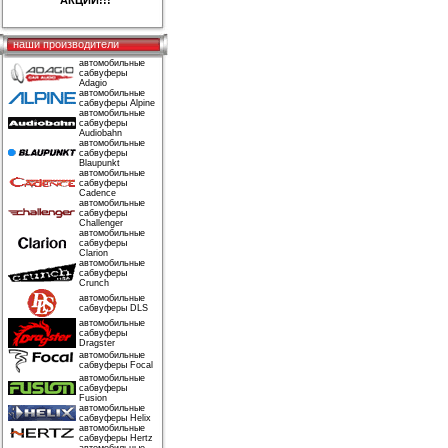
АКЦИИ!!!
наши производители
автомобильные
сабвуферы
Adagio
автомобильные
сабвуферы Alpine
автомобильные
сабвуферы
Audiobahn
автомобильные
сабвуферы
Blaupunkt
автомобильные
сабвуферы
Cadence
автомобильные
сабвуферы
Challenger
автомобильные
сабвуферы
Clarion
автомобильные
сабвуферы
Crunch
автомобильные
сабвуферы DLS
автомобильные
сабвуферы
Dragster
автомобильные
сабвуферы Focal
автомобильные
сабвуферы
Fusion
автомобильные
сабвуферы Helix
автомобильные
сабвуферы Hertz