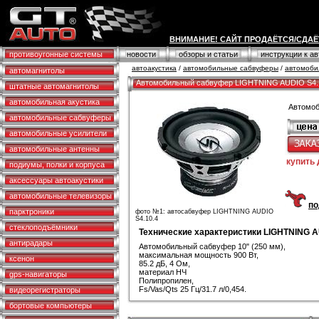
ВНИМАНИЕ! САЙТ ПРОДАЁТСЯ/СДАЁ
противоугонные системы
новости
обзоры и статьи
инструкции к а
автоакустика
/
автомобильные сабвуферы
/
автомоби
автомагнитолы
Автомобильный сабвуфер LIGHTNING AUDIO S4.
штатные автомагнитолы
автомобильная акустика
Автомоб
автомобильные сабвуферы
автомобильные усилители
автомобильные антенны
купить
подиумы, полки и корпуса
аксессуары автоакустики
автомобильные телевизоры
по
парктроники
фото №1: автосабвуфер LIGHTNING AUDIO
S4.10.4
стеклоподъёмники
Технические характеристики LIGHTNING A
антирадары
Автомобильный сабвуфер 10" (250 мм),
максимальная мощность 900 Вт,
ксенон
85.2 дБ, 4 Ом,
материал НЧ
gps-навигаторы
Полипропилен,
Fs/Vas/Qts 25 Гц/31.7 л/0,454.
видеорегистраторы
бортовые компьютеры