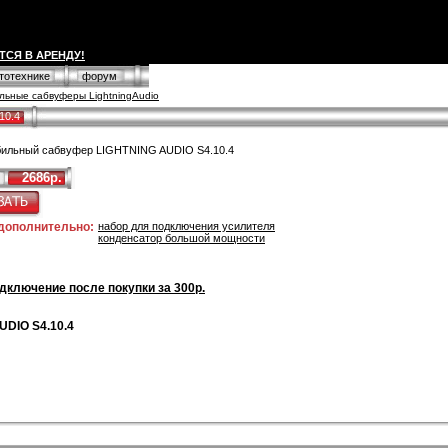
ТСЯ В АРЕНДУ!
втотехнике
форум
льные сабвуферы LightningAudio
10.4
ильный сабвуфер LIGHTNING AUDIO S4.10.4
2686р.
 дополнительно:
набор для подключения усилителя
конденсатор большой мощности
дключение после покупки за 300р.
UDIO S4.10.4