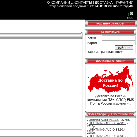
О КОМПАНИИ :: КОНТАКТЫ
|
ДОСТАВКА :: ГАРАНТИИ
Отдел оптовой продажи
::
УСТАНОВОЧНАЯ СТУДИЯ
|
тел.
корзина заказов
АВТОРИЗАЦИЯ
логин
пароль
зарегистрироваться>>
ДОСТАВКА ПО РОССИИ
Доставка по России
компаниями ПЭК, СПСР, EMS
Почта России и другими...
ДРУГАЯ ПРОДУКЦИЯ LIGHTNINGAUDIO
Lightning Audio P4.12.4
- 2278р.
LIGHTNING AUDIO LA-S410
-
2414р.
LIGHTNING AUDIO S4.10.4
-
2686р.
LIGHTNING AUDIO LA-S412
-