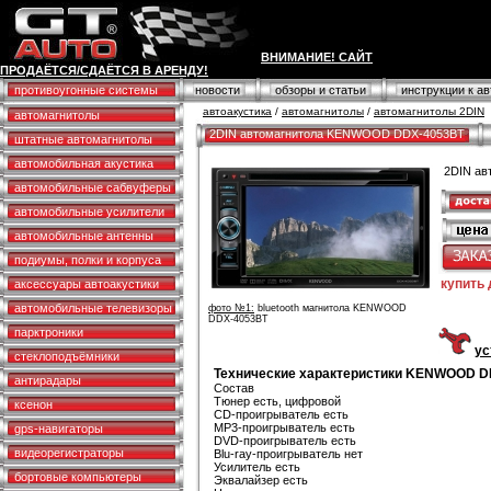
ВНИМАНИЕ! САЙТ
ПРОДАЁТСЯ/СДАЁТСЯ В АРЕНДУ!
противоугонные системы
новости
обзоры и статьи
инструкции к а
автоакустика
/
автомагнитолы
/
автомагнитолы 2DIN
автомагнитолы
2DIN автомагнитола KENWOOD DDX-4053BT
штатные автомагнитолы
автомобильная акустика
2DIN а
автомобильные сабвуферы
автомобильные усилители
автомобильные антенны
подиумы, полки и корпуса
купить
аксессуары автоакустики
автомобильные телевизоры
фото №1:
bluetooth магнитола KENWOOD
DDX-4053BT
парктроники
ус
стеклоподъёмники
Технические характеристики KENWOOD D
антирадары
Состав
Тюнер есть, цифровой
ксенон
CD-проигрыватель есть
MP3-проигрыватель есть
gps-навигаторы
DVD-проигрыватель есть
видеорегистраторы
Blu-ray-проигрыватель нет
Усилитель есть
бортовые компьютеры
Эквалайзер есть