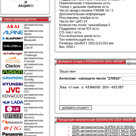
И
Переключение стерео/моно есть
АКЦИИ!!!
Тюнер с дальним приёмом есть
Число предустановок FM/AM 18 / 3
Дополнительная информация
Регулировка тембра есть
наши производители
Число бит ЦАП 24
Количество полос эквалайзера 5
автомагнитолы
Akai
Поддержка тегов ID3 есть
автомагнитолы
CD-текст есть
Alpine
Русскоязычное меню есть
автомагнитолы
Тон-компенсация есть
Blaupunkt
Размеры (ШхВхГ) 182x112x163 мм
автомагнитолы
Вес 2550 г
Calcell
автомагнитолы
Challenger
автомагнитолы
Добавить отзыв о KENWOOD DDX-4053BT
Cheetah
автомагнитолы
Clarion
автомагнитолы
Fusion
автомагнитолы
Антиспам - напишите число "270915"
Grundig
автомагнитолы
Hyundai
автомагнитолы
JVC
автомагнитолы
Kenwood
автомагнитолы
Lada
автомагнитолы
LG
автомагнитолы
Mystery
Продукция аналогичная KENWOOD DDX-4053BT
автомагнитолы
Nakamichi
автомагнитолы
2DIN автомагнитола SUPRA SCD-B509U
NRG
2DIN автомагнитола MYSTERY MCD-95
автомагнитолы
2DIN автомагнитола MYSTERY MCD-95
Panasonic