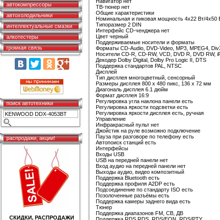
Навигатор нет
автокомпрессоры
ТВ-тюнер нет
Общие характеристики
автохолодильники
Номинальная и пиковая мощность 4x22 Вт/4x50 
Типоразмер 2 DIN
интеллектуальные смазки
Интерфейс CD-ченджера нет
Цвет черный
алкотестеры
Поддерживаемые носители и форматы
громкая связь
Форматы CD-Audio, DVD-Video, MP3, MPEG4, Di
Носители CD-R, CD-RW, VCD, DVD R, DVD RW, i
Декодер Dolby Digital, Dolby Pro Logic II, DTS
Поддержка стандартов PAL, NTSC
Дисплей
Тип дисплея многоцветный, сенсорный
Размеры дисплея 800 х 480 пикс, 136 х 72 мм
Диагональ дисплея 6.1 дюйм
Формат дисплея 16:9
Регулировка угла наклона панели есть
поиск автотехники
Регулировка яркости подсветки есть
Регулировка яркости дисплея есть, ручная
Управление
Инфракрасный пульт нет
Джойстик на руле возможно подключение
Пауза при разговоре по телефону есть
распродажи, акции!
Автопоиск станций есть
Интерфейсы
Входы USB
USB на передней панели нет
Вход аудио на передней панели нет
Выходы аудио, видео композитный
Поддержка Bluetooth есть
Поддержка профиля A2DP есть
Подсоединение по стандарту ISO есть
Позолоченные разъёмы есть
Поддержка камеры заднего вида есть
Тюнер
Поддержка диапазонов FM, СВ, ДВ
СКИДКИ, РАСПРОДАЖИ
Поддержка RDS RDS, RDS/EON, RDS/PTY