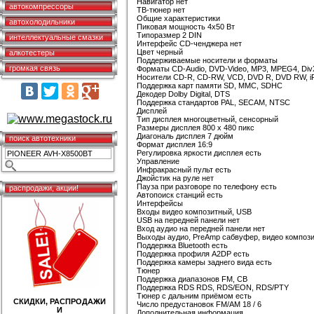
Навигатор нет
автокомпрессоры
ТВ-тюнер нет
Общие характеристики
автохолодильники
Пиковая мощность 4x50 Вт
Типоразмер 2 DIN
интеллектуальные смазки
Интерфейс CD-ченджера нет
Цвет черный
алкотестеры
Поддерживаемые носители и форматы
громкая связь
Форматы CD-Audio, DVD-Video, MP3, MPEG4, Di
Носители CD-R, CD-RW, VCD, DVD R, DVD RW, i
Поддержка карт памяти SD, MMC, SDHC
Декодер Dolby Digital, DTS
Поддержка стандартов PAL, SECAM, NTSC
Дисплей
Тип дисплея многоцветный, сенсорный
Размеры дисплея 800 х 480 пикс
Диагональ дисплея 7 дюйм
поиск автотехники
Формат дисплея 16:9
Регулировка яркости дисплея есть
Управление
Инфракрасный пульт есть
Джойстик на руле нет
Пауза при разговоре по телефону есть
распродажи, акции!
Автопоиск станций есть
Интерфейсы
Входы видео композитный, USB
USB на передней панели нет
Вход аудио на передней панели нет
Выходы аудио, PreAmp сабвуфер, видео композ
Поддержка Bluetooth есть
Поддержка профиля A2DP есть
Поддержка камеры заднего вида есть
Тюнер
Поддержка диапазонов FM, СВ
Поддержка RDS RDS, RDS/EON, RDS/PTY
Тюнер с дальним приёмом есть
СКИДКИ, РАСПРОДАЖИ
Число предустановок FM/AM 18 / 6
И
Дополнительная информация