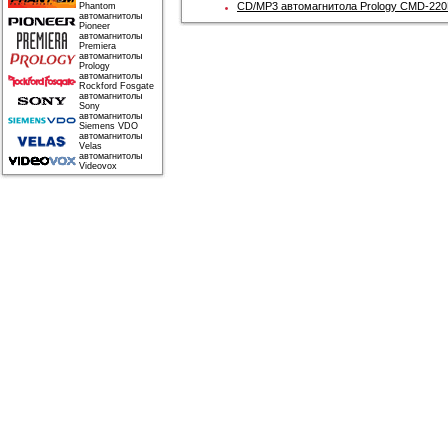
CD/MP3 автомагнитола Prology CMD-22
Phantom
автомагнитолы
Pioneer
автомагнитолы
Premiera
автомагнитолы
Prology
автомагнитолы
Rockford Fosgate
автомагнитолы
Sony
автомагнитолы
Siemens VDO
автомагнитолы
Velas
автомагнитолы
Videovox