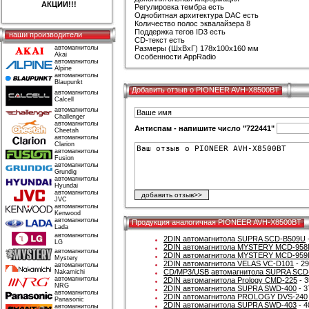
АКЦИИ!!!
Регулировка тембра есть
Однобитная архитектура DAC есть
Количество полос эквалайзера 8
Поддержка тегов ID3 есть
наши производители
CD-текст есть
автомагнитолы
Размеры (ШхВхГ) 178x100x160 мм
Akai
Особенности AppRadio
автомагнитолы
Alpine
автомагнитолы
Blaupunkt
Добавить отзыв о PIONEER AVH-X8500BT
автомагнитолы
Calcell
автомагнитолы
Challenger
автомагнитолы
Антиспам - напишите число "722441"
Cheetah
автомагнитолы
Clarion
автомагнитолы
Fusion
автомагнитолы
Grundig
автомагнитолы
Hyundai
автомагнитолы
JVC
автомагнитолы
Kenwood
автомагнитолы
Продукция аналогичная PIONEER AVH-X8500BT
Lada
автомагнитолы
2DIN автомагнитола SUPRA SCD-B509U
LG
2DIN автомагнитола MYSTERY MCD-95
автомагнитолы
2DIN автомагнитола MYSTERY MCD-95
Mystery
2DIN автомагнитола VELAS VC-D101
- 29
автомагнитолы
CD/MP3/USB автомагнитола SUPRA SCD
Nakamichi
автомагнитолы
2DIN автомагнитола Prology CMD-225
- 3
NRG
2DIN автомагнитола SUPRA SWD-400
- 3
автомагнитолы
2DIN автомагнитола PROLOGY DVS-240
Panasonic
2DIN автомагнитола SUPRA SWD-403
- 4
автомагнитолы