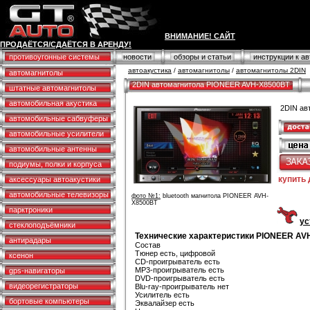
ВНИМАНИЕ! САЙТ
ПРОДАЁТСЯ/СДАЁТСЯ В АРЕНДУ!
противоугонные системы
новости
обзоры и статьи
инструкции к а
автоакустика
/
автомагнитолы
/
автомагнитолы 2DIN
автомагнитолы
2DIN автомагнитола PIONEER AVH-X8500BT
штатные автомагнитолы
автомобильная акустика
2DIN ав
автомобильные сабвуферы
автомобильные усилители
автомобильные антенны
подиумы, полки и корпуса
купить
аксессуары автоакустики
автомобильные телевизоры
фото №1:
bluetooth магнитола PIONEER AVH-
X8500BT
парктроники
ус
стеклоподъёмники
Технические характеристики PIONEER AV
антирадары
Состав
Тюнер есть, цифровой
ксенон
CD-проигрыватель есть
MP3-проигрыватель есть
gps-навигаторы
DVD-проигрыватель есть
видеорегистраторы
Blu-ray-проигрыватель нет
Усилитель есть
бортовые компьютеры
Эквалайзер есть