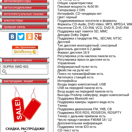
автокомпрессоры
Общие характеристики
Пиковая мощность 4x50 Вт
автохолодильники
Типоразмер 2 DIN
Интерфейс CD-ченджера нет
интеллектуальные смазки
Цвет черный
алкотестеры
Поддерживаемые носители и форматы
Форматы CD-Audio, DVD-Video, MP3, MPEG4, W
громкая связь
Носители CD-R, CD-RW, VCD, DVD R, DVD RW
Поддержка карт памяти SD, MMC
Декодер Dolby Digital
Поддержка стандартов PAL, SECAM, NTSC
Дисплей
Тип дисплея многоцветный, сенсорный
Диагональ дисплея 6.2 дюйм
Формат дисплея 16:9
Регулировка угла наклона панели есть
Регулировка яркости дисплея есть
поиск автотехники
Управление
Инфракрасный пульт есть
Джойстик на руле нет
Поиск по папкам/файлам есть
Автопоиск станций есть
Интерфейсы
распродажи, акции!
Входы видео композитный, USB
USB на передней панели есть
Вход аудио на передней панели есть
Выходы PreAmp сабвуфер, видео композитный
Поддержка Bluetooth нет
Поддержка камеры заднего вида есть
Тюнер
Поддержка диапазонов FM, УКВ, СВ
Поддержка RDS RDS, RDS/EON, RDS/PTY
Тюнер с дальним приёмом есть
Число предустановок FM/AM 18 / 12
Дополнительная информация
Поддержка тегов ID3 есть
СКИДКИ, РАСПРОДАЖИ
CD-текст есть