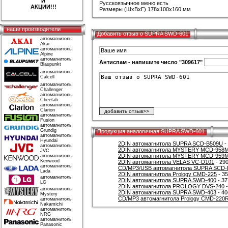
И
Русскоязычное меню есть
АКЦИИ!!!
Размеры (ШхВхГ) 178x100x160 мм
наши производители
Добавить отзыв о SUPRA SWD-601
автомагнитолы
Akai
автомагнитолы
Alpine
автомагнитолы
Антиспам - напишите число "309617"
Blaupunkt
автомагнитолы
Calcell
автомагнитолы
Challenger
автомагнитолы
Cheetah
автомагнитолы
Clarion
автомагнитолы
Fusion
автомагнитолы
Grundig
Продукция аналогичная SUPRA SWD-601
автомагнитолы
Hyundai
2DIN автомагнитола SUPRA SCD-B509U
-
автомагнитолы
2DIN автомагнитола MYSTERY MCD-958
JVC
2DIN автомагнитола MYSTERY MCD-959
автомагнитолы
Kenwood
2DIN автомагнитола VELAS VC-D101
- 290
автомагнитолы
CD/MP3/USB автомагнитола SUPRA SCD
Lada
2DIN автомагнитола Prology CMD-225
- 35
автомагнитолы
2DIN автомагнитола SUPRA SWD-400
- 37
LG
2DIN автомагнитола PROLOGY DVS-240
-
автомагнитолы
2DIN автомагнитола SUPRA SWD-403
- 40
Mystery
CD/MP3 автомагнитола Prology CMD-220
автомагнитолы
Nakamichi
автомагнитолы
NRG
автомагнитолы
Panasonic