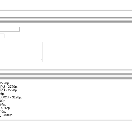
 2720р.
MPU
- 2720р.
MPU
- 2720р.
6р.
-B502U
- 3128р.
02р.
74р.
 4012р.
46р.
R
- 4080р.