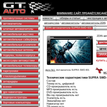
ВНИМАНИЕ! САЙТ ПРОДАЁТСЯ/СДАЁ
противоугонные системы
новости
обзоры и статьи
инструкции к а
автоакустика
/
автомагнитолы
/
автомагнитолы 2DIN
автомагнитолы
2DIN автомагнитола SUPRA SWD-601
штатные автомагнитолы
автомобильная акустика
2DIN ав
автомобильные сабвуферы
автомобильные усилители
автомобильные антенны
подиумы, полки и корпуса
купить
аксессуары автоакустики
автомобильные телевизоры
фото №1:
dvd магнитола SUPRA SWD-601
парктроники
ус
стеклоподъёмники
Технические характеристики SUPRA SWD
Состав
антирадары
Тюнер есть, цифровой
CD-проигрыватель есть
ксенон
MP3-проигрыватель есть
gps-навигаторы
DVD-проигрыватель есть
Blu-ray-проигрыватель нет
видеорегистраторы
Усилитель есть
Эквалайзер нет
бортовые компьютеры
Навигатор нет
ТВ-тюнер есть