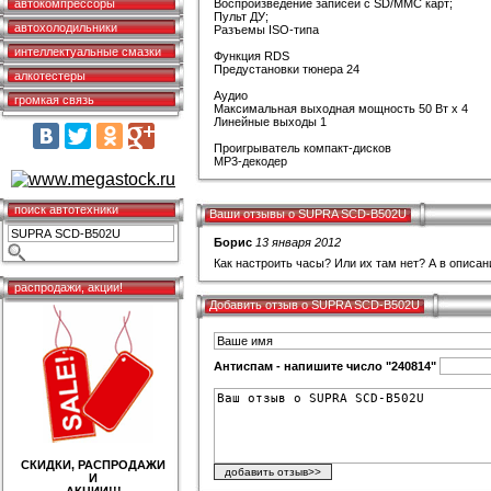
автокомпрессоры
Воспроизведение записей с SD/MMC карт;
Пульт ДУ;
автохолодильники
Разъемы ISO-типа
интеллектуальные смазки
Функция RDS
Предустановки тюнера 24
алкотестеры
Аудио
громкая связь
Максимальная выходная мощность 50 Вт х 4
Линейные выходы 1
Проигрыватель компакт-дисков
MP3-декодер
поиск автотехники
Ваши отзывы о SUPRA SCD-B502U
Борис
13 января 2012
Как настроить часы? Или их там нет? А в описан
распродажи, акции!
Добавить отзыв о SUPRA SCD-B502U
Антиспам - напишите число "240814"
СКИДКИ, РАСПРОДАЖИ
И