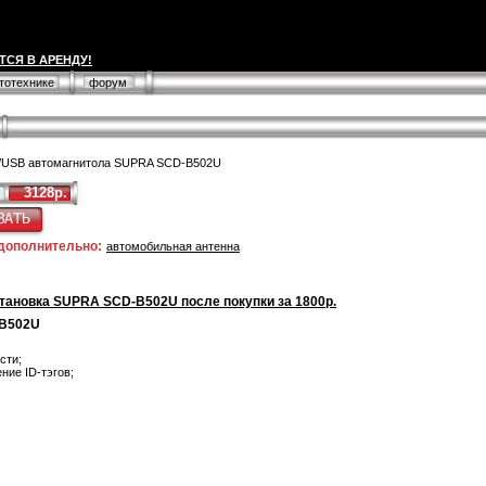
ТСЯ В АРЕНДУ!
втотехнике
форум
/USB автомагнитола SUPRA SCD-B502U
3128р.
 дополнительно:
автомобильная антенна
тановка SUPRA SCD-B502U после покупки за 1800р.
-B502U
сти;
ние ID-тэгов;