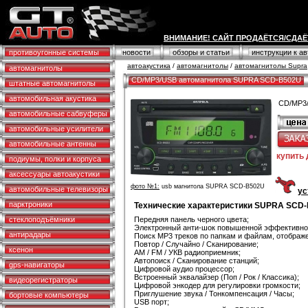
ВНИМАНИЕ! САЙТ ПРОДАЁТСЯ/СДАЁ
противоугонные системы
новости
обзоры и статьи
инструкции к а
автоакустика
/
автомагнитолы
/
автомагнитолы Supra
автомагнитолы
CD/MP3/USB автомагнитола SUPRA SCD-B502U
штатные автомагнитолы
автомобильная акустика
CD/MP3
автомобильные сабвуферы
автомобильные усилители
автомобильные антенны
купить
подиумы, полки и корпуса
аксессуары автоакустики
фото №1:
usb магнитола SUPRA SCD-B502U
автомобильные телевизоры
ус
парктроники
Технические характеристики SUPRA SCD
стеклоподъёмники
Передняя панель черного цвета;
Электронный анти-шок повышенной эффективно
антирадары
Поиск MP3 треков по папкам и файлам, отображе
Повтор / Случайно / Сканирование;
ксенон
AM / FM / УКВ радиоприемник;
Автопоиск / Сканирование станций;
gps-навигаторы
Цифровой аудио процессор;
Встроенный эквалайзер (Поп / Рок / Классика);
видеорегистраторы
Цифровой энкодер для регулировки громкости;
Приглушение звука / Тонкомпенсация / Часы;
бортовые компьютеры
USB порт;