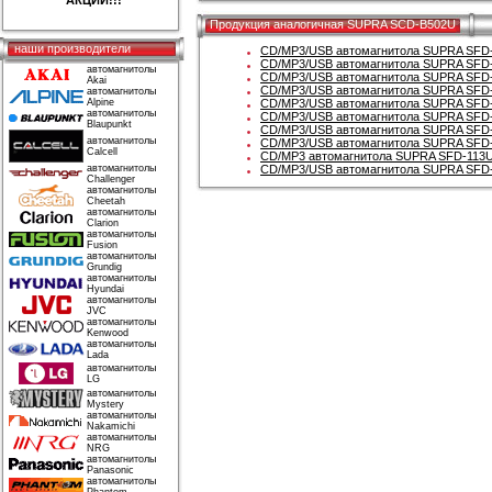
АКЦИИ!!!
Продукция аналогичная SUPRA SCD-B502U
наши производители
CD/MP3/USB автомагнитола SUPRA SFD
CD/MP3/USB автомагнитола SUPRA SFD
автомагнитолы
CD/MP3/USB автомагнитола SUPRA SFD
Akai
CD/MP3/USB автомагнитола SUPRA SFD
автомагнитолы
Alpine
CD/MP3/USB автомагнитола SUPRA SFD
автомагнитолы
CD/MP3/USB автомагнитола SUPRA SFD
Blaupunkt
CD/MP3/USB автомагнитола SUPRA SFD
автомагнитолы
CD/MP3/USB автомагнитола SUPRA SFD
Calcell
CD/MP3 автомагнитола SUPRA SFD-113
автомагнитолы
CD/MP3/USB автомагнитола SUPRA SFD
Challenger
автомагнитолы
Cheetah
автомагнитолы
Clarion
автомагнитолы
Fusion
автомагнитолы
Grundig
автомагнитолы
Hyundai
автомагнитолы
JVC
автомагнитолы
Kenwood
автомагнитолы
Lada
автомагнитолы
LG
автомагнитолы
Mystery
автомагнитолы
Nakamichi
автомагнитолы
NRG
автомагнитолы
Panasonic
автомагнитолы