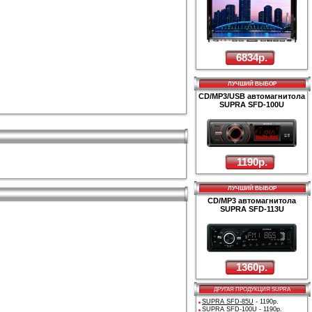
6834р.
ЛУЧШИЙ ВЫБОР
CD/MP3/USB автомагнитола
SUPRA SFD-100U
1190р.
ЛУЧШИЙ ВЫБОР
CD/MP3 автомагнитола
SUPRA SFD-113U
1360р.
ДРУГАЯ ПРОДУКЦИЯ SUPRA
SUPRA SFD-85U
- 1190р.
SUPRA SFD-100U
- 1190р.