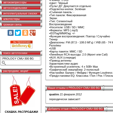
•Размер: 1 DIN
автокомпрессоры
•Цвет: Чёрный
•Пульт ДУ: Докупается отдельно
автохолодильники
•Подсветка кнопок: Зелёная
•Съёмная панель: -
интеллектуальные смазки
•Тип панели: Фиксированная
Экран
алкотестеры
•Тип: Сегментный
Воспроизведение
громкая связь
•Носители: USB / SD / MMC
•Форматы: MP3 (.mp3)
•ID3Tag/WMATag: +/-
•Функции воспроизведения: Повтор / Случайно
Тюнер
•Диапазоны: FM (87,5 - 108.0 МГц) / УКВ (65 - 74 
Разъёмы
•USB
•Карты памяти: MMC / SD
поиск автотехники
•Линейные RCA-выходы: 2.0 (Фронт или Саб)
•AUX: AUX (спереди)
•Привод антенны
Характеристики аудио
•Встроенный усилитель: 4 x 50Вт Max
•Графический эквалайзер: 2-полосный
распродажи, акции!
•Настройки: Баланс / Фейдер / Функция Loudness
•Предустановки EQ: Классика / Поп / Рок / Плоск
Ваши отзывы о PROLOGY CMU-300 BG
quattro
21 февраля 2012
переодически зависает!
Добавить отзыв о PROLOGY CMU-300 BG
СКИДКИ, РАСПРОДАЖИ