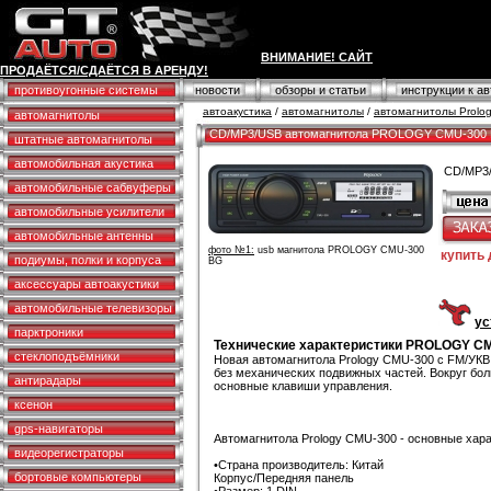
ВНИМАНИЕ! САЙТ
ПРОДАЁТСЯ/СДАЁТСЯ В АРЕНДУ!
противоугонные системы
новости
обзоры и статьи
инструкции к а
автоакустика
/
автомагнитолы
/
автомагнитолы Prolo
автомагнитолы
CD/MP3/USB автомагнитола PROLOGY CMU-300
штатные автомагнитолы
автомобильная акустика
CD/MP3
автомобильные сабвуферы
автомобильные усилители
автомобильные антенны
фото №1:
usb магнитола PROLOGY CMU-300
купить
подиумы, полки и корпуса
BG
аксессуары автоакустики
автомобильные телевизоры
ус
парктроники
Технические характеристики PROLOGY C
стеклоподъёмники
Новая автомагнитола Prology CMU-300 c FM/УКВ
без механических подвижных частей. Вокруг бол
антирадары
основные клавиши управления.
ксенон
gps-навигаторы
Автомагнитола Prology CMU-300 - основные хар
видеорегистраторы
•Страна производитель: Китай
бортовые компьютеры
Корпус/Передняя панель