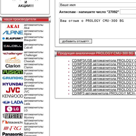
И
АКЦИИ!!!
Антиспам - напишите число "27092"
наши производители
автомагнитолы
Akai
автомагнитолы
Alpine
автомагнитолы
Blaupunkt
автомагнитолы
Calcell
автомагнитолы
Продукция аналогичная PROLOGY CMU-300 BG
Challenger
автомагнитолы
CD/MP3/USB автомагнитола PROLOGY 
Cheetah
CD/MP3/USB автомагнитола PROLOGY 
автомагнитолы
Clarion
CD/MP3/USB автомагнитола PROLOGY 
автомагнитолы
CD/MP3/USB автомагнитола PROLOGY 
Fusion
CD/MP3/USB автомагнитола PROLOGY 
автомагнитолы
CD/MP3/USB автомагнитола PROLOGY 
Grundig
CD/MP3/USB автомагнитола PROLOGY 
автомагнитолы
Hyundai
CD/MP3/USB автомагнитола PROLOGY 
автомагнитолы
CD/MP3/USB автомагнитола PROLOGY 
JVC
CD/MP3 автомагнитола PROLOGY MCH-
автомагнитолы
Kenwood
автомагнитолы
Lada
автомагнитолы
LG
автомагнитолы
Mystery
автомагнитолы
Nakamichi
автомагнитолы
NRG
автомагнитолы
Panasonic