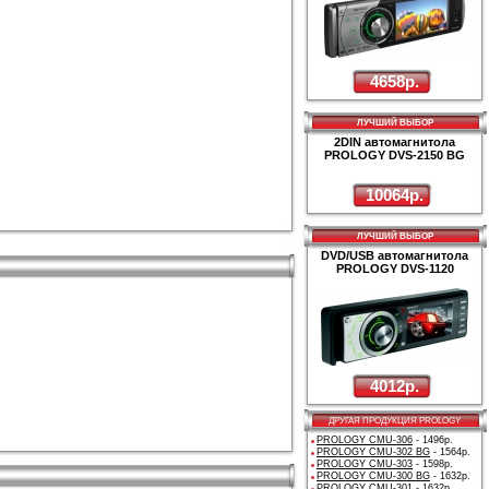
4658р.
ЛУЧШИЙ ВЫБОР
2DIN автомагнитола
PROLOGY DVS-2150 BG
10064р.
ЛУЧШИЙ ВЫБОР
DVD/USB автомагнитола
PROLOGY DVS-1120
4012р.
ДРУГАЯ ПРОДУКЦИЯ PROLOGY
PROLOGY CMU-306
- 1496р.
PROLOGY CMU-302 BG
- 1564р.
PROLOGY CMU-303
- 1598р.
PROLOGY CMU-300 BG
- 1632р.
PROLOGY CMU-301
- 1632р.