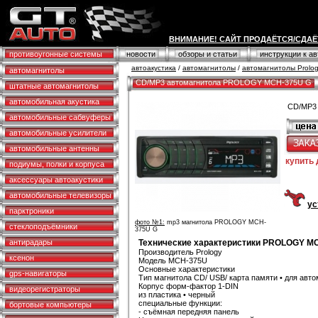
ВНИМАНИЕ! САЙТ ПРОДАЁТСЯ/СДАЁ
противоугонные системы
новости
обзоры и статьи
инструкции к а
автоакустика
/
автомагнитолы
/
автомагнитолы Prolo
автомагнитолы
CD/MP3 автомагнитола PROLOGY MCH-375U G
штатные автомагнитолы
автомобильная акустика
CD/MP3
автомобильные сабвуферы
автомобильные усилители
автомобильные антенны
купить
подиумы, полки и корпуса
аксессуары автоакустики
автомобильные телевизоры
ус
парктроники
фото №1:
mp3 магнитола PROLOGY MCH-
стеклоподъёмники
375U G
антирадары
Технические характеристики PROLOGY M
Производитель Prology
ксенон
Модель MCH-375U
Основные характеристики
gps-навигаторы
Тип магнитола CD/ USB/ карта памяти • для авт
Корпус форм-фактор 1-DIN
видеорегистраторы
из пластика • черный
специальные функции:
бортовые компьютеры
- съёмная передняя панель