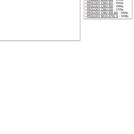
PROLOGY CMU-307
- 1632р.
PROLOGY CMU-500
- 1666р.
PROLOGY CMU-520
- 1700р.
PROLOGY CMU-305 BG
- 1904р.
PROLOGY MCH-375U G
- 1938р.