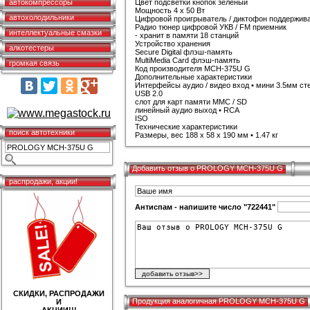
автокомпрессоры
Цвет подсветки кнопок зеленый
Мощность 4 x 50 Вт
автохолодильники
Цифровой проигрыватель / диктофон поддержи
Радио тюнер цифровой УКВ / FM приемник
интеллектуальные смазки
- хранит в памяти 18 станций
Устройство хранения
алкотестеры
Secure Digital флэш-память
MultiMedia Card флэш-память
громкая связь
Код производителя MCH-375U G
Дополнительные характеристики
Интерфейсы аудио / видео вход • мини 3.5мм ст
USB 2.0
слот для карт памяти MMC / SD
линейный аудио выход • RCA
ISO
Технические характеристики
поиск автотехники
Размеры, вес 188 x 58 x 190 мм • 1.47 кг
Добавить отзыв о PROLOGY MCH-375U G
распродажи, акции!
Антиспам - напишите число "722441"
СКИДКИ, РАСПРОДАЖИ
Продукция аналогичная PROLOGY MCH-375U G
И