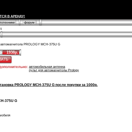
ТСЯ В АРЕНДУ!
втотехнике
форум
gy
 автомагнитола PROLOGY MCH-375U G
1938р.
 дополнительно:
автомобильная антенна
пульт для автомагнитолы Prology
тановка PROLOGY MCH-375U G после покупки за 1000р.
CH-375U G
омобиля