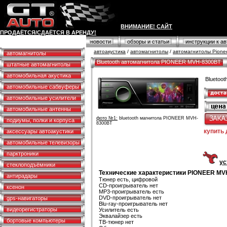
ВНИМАНИЕ! САЙТ
ПРОДАЁТСЯ/СДАЁТСЯ В АРЕНДУ!
противоугонные системы
новости
обзоры и статьи
инструкции к а
автоакустика
/
автомагнитолы
/
автомагнитолы Pione
автомагнитолы
Bluetooth автомагнитола PIONEER MVH-8300BT
штатные автомагнитолы
автомобильная акустика
Bluetoo
автомобильные сабвуферы
автомобильные усилители
автомобильные антенны
фото №1:
bluetooth магнитола PIONEER MVH-
подиумы, полки и корпуса
8300BT
купить
аксессуары автоакустики
автомобильные телевизоры
парктроники
ус
стеклоподъёмники
Технические характеристики PIONEER MV
антирадары
Тюнер есть, цифровой
CD-проигрыватель нет
ксенон
MP3-проигрыватель есть
DVD-проигрыватель нет
gps-навигаторы
Blu-ray-проигрыватель нет
видеорегистраторы
Усилитель есть
Эквалайзер есть
бортовые компьютеры
ТВ-тюнер нет