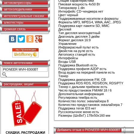
Общие характеристики
автокомпрессоры
Пиковая мощность 4x50 Вт
Типоразмер 1 din
автохолодильники
Интерфейс CD-ченджера нет
Цвет черный
интеллектуальные смазки
Поддерживаемые носители и форматы
Форматы MP3, MPEG4, WMA, AAC, JPEG
алкотестеры
Поддержка карт памяти SD, MMC
громкая связь
Дисплей
Тип дисплея многоцветный
Диагональ дисплея 3 дюйм
Формат дисплея 16:9
Управление
Инфракрасный пульт есть
Джойстик на руле есть
Автопоиск станций есть
Интерфейсы
Входы USB
поиск автотехники
Поддержка Bluetooth есть
Поддержка профиля A2DP есть
Вход аудио на передней панели есть
Тюнер
Поддержка диапазонов FM, СВ
Поддержка RDS RDS, RDS/EON, RDS/PTY
распродажи, акции!
Тюнер с дальним приёмом есть
Число предустановок FM/AM 18 / 6
Дополнительная информация
Регулировка тембра есть
Количество полос эквалайзера 8
Количество предустановок эквалайзера 7
Поддержка тегов ID3 нет
Русскоязычное меню есть
Размеры (ШхВхГ) 178x50x160 мм
Добавить отзыв о PIONEER MVH-8300BT
СКИДКИ, РАСПРОДАЖИ