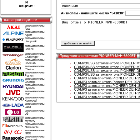
И
АКЦИИ!!!
Антиспам - напишите число "541830"
наши производители
автомагнитолы
Akai
автомагнитолы
Alpine
автомагнитолы
Blaupunkt
автомагнитолы
Calcell
автомагнитолы
Продукция аналогичная PIONEER MVH-8300BT
Challenger
автомагнитолы
CD/MP3/USB автомагнитола PIONEER 
Cheetah
автомагнитолы
CD/MP3/USB автомагнитола PIONEER M
Clarion
CD/MP3/USB автомагнитола PIONEER 
автомагнитолы
CD/MP3/USB автомагнитола PIONEER 
Fusion
CD/MP3 автомагнитола PIONEER DEH-
автомагнитолы
CD/MP3 автомагнитола Pioneer DEH-20
Grundig
автомагнитолы
CD/MP3 автомагнитола PIONEER DEH-
Hyundai
CD/MP3 автомагнитола PIONEER DEH-1
автомагнитолы
CD/MP3 автомагнитола PIONEER DEH-1
JVC
CD/MP3 автомагнитола PIONEER DEH-1
автомагнитолы
Kenwood
автомагнитолы
Lada
автомагнитолы
LG
автомагнитолы
Mystery
автомагнитолы
Nakamichi
автомагнитолы
NRG
автомагнитолы
Panasonic