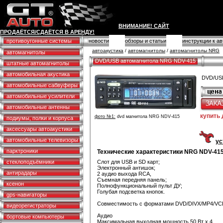
ВНИМАНИЕ! САЙТ
ПРОДАЁТСЯ/СДАЁТСЯ В АРЕНДУ!
противоугонные системы
новости
обзоры и статьи
инструкции к а
автоакустика
/
автомагнитолы
/
автомагнитолы NRG
автомагнитолы
DVD/USB автомагнитола NRG NDV-415
штатные автомагнитолы
автомобильная акустика
DVD/USB
автомобильные сабвуферы
автомобильные усилители
автомобильные антенны
купить
фото №1:
dvd магнитола NRG NDV-415
подиумы, полки и корпуса
аксессуары автоакустики
автомобильные телевизоры
ус
парктроники
Технические характеристики NRG NDV-41
стеклоподъёмники
Слот для USB и SD карт;
Электронный антишок;
антирадары
2 аудио выхода RCA,
Съемная передняя панель;
ксенон
Полнофункциональный пульт ДУ;
Голубая подсветка кнопок.
gps-навигаторы
Совместимость с форматами DVD/DIVX/MP4/V
видеорегистраторы
Аудио
бортовые компьютеры
Максимальная выходная мощность 50 Вт х 4