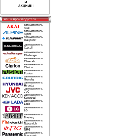
И
АКЦИИ!!!
наши производители
автомагнитолы
Akai
автомагнитолы
Alpine
автомагнитолы
Blaupunkt
автомагнитолы
Calcell
автомагнитолы
Challenger
автомагнитолы
Cheetah
автомагнитолы
Clarion
автомагнитолы
Fusion
автомагнитолы
Grundig
автомагнитолы
Hyundai
автомагнитолы
JVC
автомагнитолы
Kenwood
автомагнитолы
Lada
автомагнитолы
LG
автомагнитолы
Mystery
автомагнитолы
Nakamichi
автомагнитолы
NRG
автомагнитолы
Panasonic