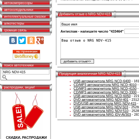
автокомпрессоры
автохолодильники
Добавить отзыв о NRG NDV-415
интеллектуальные смазки
алкотестеры
громкая связь
Антиспам - напишите число "433464"
поиск автотехники
Продукция аналогичная NRG NDV-415
USB автомагнитола NRG NCD-6400
- 181
CD/MP3 автомагнитола NRG NCD-4010
-
распродажи, акции!
CD/MP3 автомагнитола NRG NCD-4150
-
CD/MP3 автомагнитола NRG NCD-3300
-
USB автомагнитола NRG NCD-6050
- 221
DVD автомагнитола NRG NDV-401
- 2312
DVD/USB автомагнитола NRG NDV-415
-
USB автомагнитола NRG NDV-503
- 2528
DVD автомагнитола NRG NDV-510
- 2528
DVD автомагнитола NRG IDV-AV303
- 28
СКИДКИ, РАСПРОДАЖИ