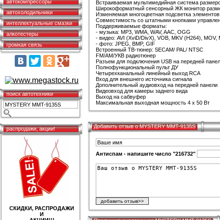
автокомпрессоры
Встраиваемая мультимедийная система размеро
Широкоформатный сенсорный ЖК монитор разм
автохолодильники
Изменяемая многоцветная подсветка элементов
Совместимость со штатными кнопками управлен
интеллектуальные смазки
Поддерживаемые форматы:
- музыка: MP3, WMA, WAV, AAC, OGG
алкотестеры
- видео: AVI (XviD/DivX), VOB, MKV (H264), MOV,
- фото: JPEG, BMP, GIF
громкая связь
Встроенный ТВ-тюнер: SECAM/ PAL/ NTSC
FM/AM/УКВ радиотюнер
Разъем для подключения USB на передней пане
Полнофункциональный пульт ДУ
Четырехканальный линейный выход RCA
Вход для внешнего источника сигнала
Дополнительный аудиовход на передней панели
Видеовход для камеры заднего вида
поиск автотехники
Выход на сабвуфер
Максимальная выходная мощность 4 х 50 Вт
Добавить отзыв о MYSTERY MMT-9135S
распродажи, акции!
Антиспам - напишите число "216732"
СКИДКИ, РАСПРОДАЖИ
И