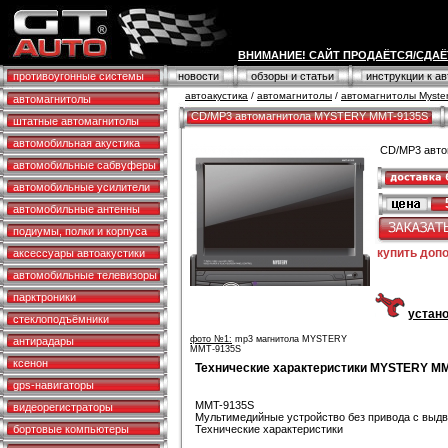
ВНИМАНИЕ! САЙТ ПРОДАЁТСЯ/СДАЁ
противоугонные системы
новости
обзоры и статьи
инструкции к а
автоакустика
/
автомагнитолы
/
автомагнитолы Myste
автомагнитолы
CD/MP3 автомагнитола MYSTERY MMT-9135S
штатные автомагнитолы
автомобильная акустика
CD/MP3 авт
автомобильные сабвуферы
автомобильные усилители
автомобильные антенны
подиумы, полки и корпуса
купить доп
аксессуары автоакустики
автомобильные телевизоры
парктроники
устано
стеклоподъёмники
фото №1:
mp3 магнитола MYSTERY
антирадары
MMT-9135S
ксенон
Технические характеристики MYSTERY M
gps-навигаторы
MMT-9135S
видеорегистраторы
Мультимедийные устройство без привода с выд
бортовые компьютеры
Технические характеристики