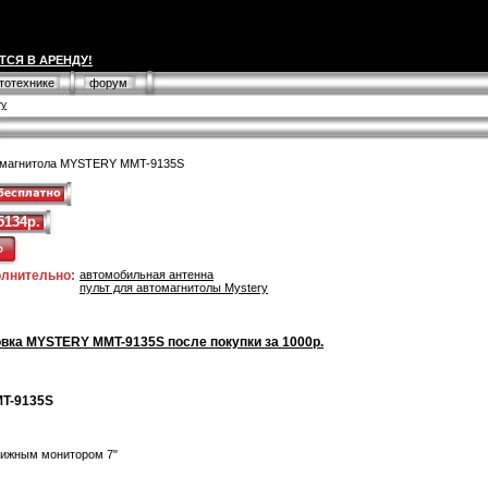
ТСЯ В АРЕНДУ!
втотехнике
форум
ry
омагнитола MYSTERY MMT-9135S
5134р.
олнительно:
автомобильная антенна
пульт для автомагнитолы Mystery
вка MYSTERY MMT-9135S после покупки за 1000р.
MT-9135S
вижным монитором 7"