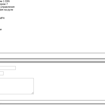
м 1 DIN
ером 7
 управления
ия на руле
 MP4
ли