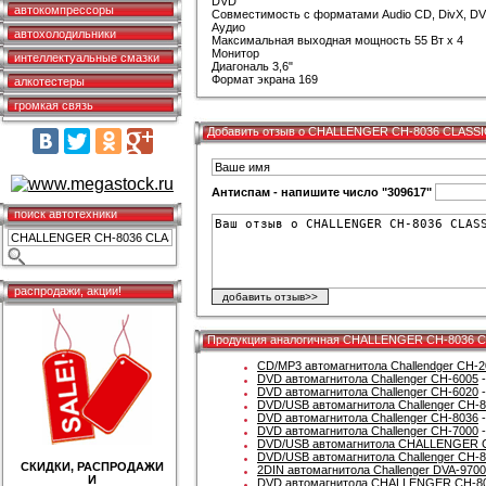
DVD
автокомпрессоры
Совместимость с форматами Audio CD, DivX, DV
Аудио
автохолодильники
Максимальная выходная мощность 55 Вт х 4
Монитор
интеллектуальные смазки
Диагональ 3,6"
Формат экрана 169
алкотестеры
громкая связь
Добавить отзыв о CHALLENGER CH-8036 CLASSI
Антиспам - напишите число "309617"
поиск автотехники
распродажи, акции!
Продукция аналогичная CHALLENGER CH-8036 
CD/MP3 автомагнитола Challendger CH-2
DVD автомагнитола Challenger CH-6005
-
DVD автомагнитола Challenger CH-6020
-
DVD/USB автомагнитола Challenger CH-8
DVD автомагнитола Challenger CH-8036
-
DVD автомагнитола Challenger CH-7000
-
DVD/USB автомагнитола CHALLENGER 
DVD/USB автомагнитола Challenger CH-
СКИДКИ, РАСПРОДАЖИ
2DIN автомагнитола Challenger DVA-9700
И
DVD автомагнитола CHALLENGER CH-8