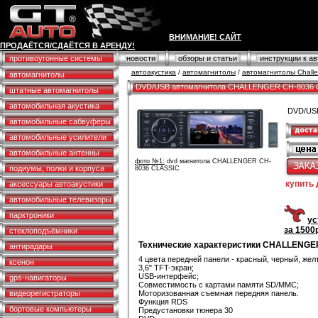
ВНИМАНИЕ! САЙТ
ПРОДАЁТСЯ/СДАЁТСЯ В АРЕНДУ!
противоугонные системы
новости
обзоры и статьи
инструкции к а
автоакустика
/
автомагнитолы
/
автомагнитолы Challe
автомагнитолы
DVD/USB автомагнитола CHALLENGER CH-8036 
штатные автомагнитолы
автомобильная акустика
DVD/US
автомобильные сабвуферы
автомобильные усилители
автомобильные антенны
фото №1:
dvd магнитола CHALLENGER CH-
подиумы, полки и корпуса
8036 CLASSIC
купить
аксессуары автоакустики
автомобильные телевизоры
парктроники
ус
за 1500р
стеклоподъёмники
Технические характеристики CHALLENGE
антирадары
4 цвета передней панели - красный, черный, жел
ксенон
3,6" TFT-экран;
USB-интерфейс;
gps-навигаторы
Совместимость с картами памяти SD/MMC;
видеорегистраторы
Моторизованная съемная передняя панель.
Функция RDS
бортовые компьютеры
Предустановки тюнера 30