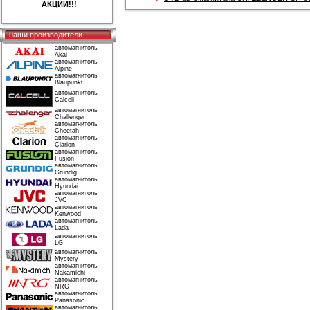
АКЦИИ!!!
наши производители
автомагнитолы
Akai
автомагнитолы
Alpine
автомагнитолы
Blaupunkt
автомагнитолы
Calcell
автомагнитолы
Challenger
автомагнитолы
Cheetah
автомагнитолы
Clarion
автомагнитолы
Fusion
автомагнитолы
Grundig
автомагнитолы
Hyundai
автомагнитолы
JVC
автомагнитолы
Kenwood
автомагнитолы
Lada
автомагнитолы
LG
автомагнитолы
Mystery
автомагнитолы
Nakamichi
автомагнитолы
NRG
автомагнитолы
Panasonic
автомагнитолы