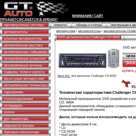
ВНИМАНИЕ! САЙТ
ПРОДАЁТСЯ/СДАЁТСЯ В АРЕНДУ!
противоугонные системы
новости
обзоры и статьи
инструкции к а
автоакустика
/
автомагнитолы
/
автомагнитолы Challe
автомагнитолы
DVD автомагнитола Challenger CH-6005
штатные автомагнитолы
автомобильная акустика
DVD авт
автомобильные сабвуферы
автомобильные усилители
автомобильные антенны
купить
подиумы, полки и корпуса
фото №1:
dvd магнитола Challenger CH-6005
аксессуары автоакустики
автомобильные телевизоры
ус
парктроники
Технические характеристики Challenger C
стеклоподъёмники
Мобильный проигрыватель DVD разработан и изго
CD, WMA
антирадары
Данный проигрыватель оборудован усовершенст
открывания передней панели.
ксенон
Диски, которые нельзя воспроизводить на 
gps-навигаторы
* Диски диаметром 8 см.
видеорегистраторы
* LD
* CD ROM
бортовые компьютеры
* DVD ROM