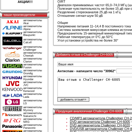
OIRT
АКЦИИ!!!
Диапазон принимаемых частот 65,0–74,0 МГц (ша
Полезная чувствительность не более 15 дБ при
Разделение стереоканалов 25 дБ на 1 кГц
наши производители
Отношение сигнал-шум 50 дБ
автомагнитолы
Общие
Akai
Напряжение питания 11–14,4 В постоянного тока
автомагнитолы
Alpine
Система заземления минусовая клемма источни
автомагнитолы
Предохранитель 15-амперный миниатюрный тип
Blaupunkt
Рабочая температура от 0°C до 50°C
автомагнитолы
Угол установки устройства не более 30°
Calcell
автомагнитолы
Challenger
автомагнитолы
Добавить отзыв о Challenger CH-6005
Cheetah
автомагнитолы
Clarion
автомагнитолы
Fusion
автомагнитолы
Антиспам - напишите число "30962"
Grundig
автомагнитолы
Hyundai
автомагнитолы
JVC
автомагнитолы
Kenwood
автомагнитолы
Lada
автомагнитолы
LG
автомагнитолы
Mystery
Продукция аналогичная Challenger CH-6005
автомагнитолы
Nakamichi
CD/MP3 автомагнитола Challendger CH-2
автомагнитолы
DVD автомагнитола Challenger CH-6005
-
NRG
автомагнитолы
DVD автомагнитола Challenger CH-6020
-
Panasonic
DVD/USB автомагнитола Challenger CH-8
автомагнитолы