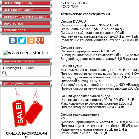
автокомпрессоры
* CDV, CDI, CDG
* DVD RAM
автохолодильники
Технические характеристики
интеллектуальные смазки
Секция DVD/CD
алкотестеры
Совместимый формат CD/WMA/DVD
Отношение сигнал-шум не менее 90 дБ
громкая связь
Динамический диапазон не менее 90 дБ
Частотная характеристика 20 Гц–20 кГц, +/– 3 дБ
Разделение каналов 2 канала (стерео) > 60 дБ на
Секция видео
Система передачи цвета NTSC/PAL
Выходной видеосигнал композитный 1,0 В (размах
Входной видеосигнал композитный 1,0 В (размах) 
поиск автотехники
Секция аудио
Максимальная выходная мощность 50 Вт х 4 кан
Полное сопротивление нагрузки (динамики) 4 О
Выход подключения наушников 200 мВ (RMS), по
Цифровой выход 900 мВ
распродажи, акции!
Уровень/нагрузка линейного выхода 400 мВ/нагр
Полное сопротивление линейного выхода 200 О
Секция дополнительного входа
Частотная характеристика 20 Гц–20 кГц, –3 дБ
Максимальное входное напряжение 1200 мВ
Полное входное сопротивление 4,7 кОм
Секция радиоприемника
FM
Диапазон принимаемых частот 87,5–108,0 МГц (ш
Полезная чувствительность не более 15 дБ при
Разделение стереоканалов 25 дБ на 1 кГц
Отношение сигнал-шум 50 дБ
СКИДКИ, РАСПРОДАЖИ
И