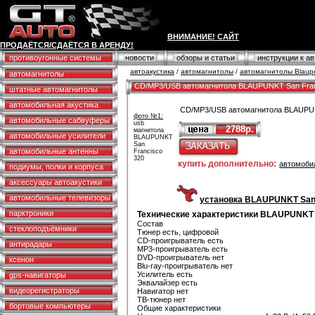
ВНИМАНИЕ! САЙТ
ПРОДАЁТСЯ/СДАЁТСЯ В АРЕНДУ!
противоугонные системы
новости
обзоры и статьи
инструкции к а
автоакустика
/
автомагнитолы
/
автомагнитолы Blaup
автомагнитолы
CD/MP3/USB автомагнитола BLAUPUNKT San Fran
штатные автомагнитолы
автомобильная акустика
CD/MP3/USB автомагнитола BLAUPUN
фото №1:
автомобильные сабвуферы
usb
2788р.
магнитола
автомобильные усилители
BLAUPUNKT
San
автомобильные антенны
Francisco
320
купить дополнительно:
автомоби
подиумы, полки и корпуса
аксессуары автоакустики
автомобильные телевизоры
установка BLAUPUNKT San F
парктроники
Технические характеристики BLAUPUNKT 
Состав
стеклоподъёмники
Тюнер есть, цифровой
CD-проигрыватель есть
антирадары
MP3-проигрыватель есть
DVD-проигрыватель нет
ксенон
Blu-ray-проигрыватель нет
Усилитель есть
gps-навигаторы
Эквалайзер есть
видеорегистраторы
Навигатор нет
ТВ-тюнер нет
бортовые компьютеры
Общие характеристики