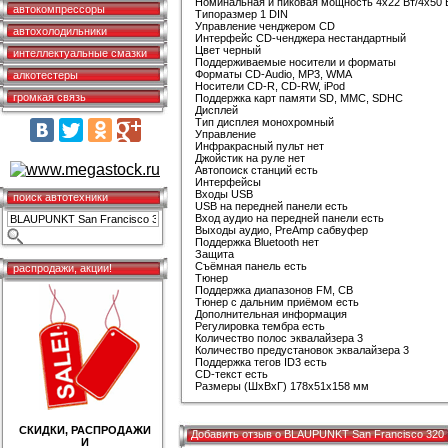
Номинальная и пиковая мощность 4x22 Вт/4x50 
автокомпрессоры
Типоразмер 1 DIN
Управление ченджером CD
автохолодильники
Интерфейс CD-ченджера нестандартный
Цвет черный
интеллектуальные смазки
Поддерживаемые носители и форматы
Форматы CD-Audio, MP3, WMA
алкотестеры
Носители CD-R, CD-RW, iPod
громкая связь
Поддержка карт памяти SD, MMC, SDHC
Дисплей
Тип дисплея монохромный
Управление
Инфракрасный пульт нет
Джойстик на руле нет
Автопоиск станций есть
Интерфейсы
Входы USB
поиск автотехники
USB на передней панели есть
Вход аудио на передней панели есть
Выходы аудио, PreAmp сабвуфер
Поддержка Bluetooth нет
Защита
Съёмная панель есть
распродажи, акции!
Тюнер
Поддержка диапазонов FM, СВ
Тюнер с дальним приёмом есть
Дополнительная информация
Регулировка тембра есть
Количество полос эквалайзера 3
Количество предустановок эквалайзера 3
Поддержка тегов ID3 есть
CD-текст есть
Размеры (ШхВхГ) 178x51x158 мм
СКИДКИ, РАСПРОДАЖИ
Добавить отзыв о BLAUPUNKT San Francisco 320
И