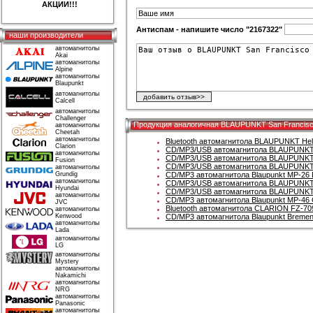
АКЦИИ!!!
Антиспам - напишите число "2167322"
наши производители
автомагнитолы
Akai
автомагнитолы
Alpine
автомагнитолы
Blaupunkt
автомагнитолы
Calcell
автомагнитолы
Challenger
Продукция аналогичная BLAUPUNKT San Francisc
автомагнитолы
Cheetah
автомагнитолы
Bluetooth автомагнитола BLAUPUNKT Hels
Clarion
CD/MP3/USB автомагнитола BLAUPUNKT 
автомагнитолы
CD/MP3/USB автомагнитола BLAUPUNKT 
Fusion
CD/MP3/USB автомагнитола BLAUPUNKT 
автомагнитолы
Grundig
CD/MP3 автомагнитола Blaupunkt MP-26 
автомагнитолы
CD/MP3/USB автомагнитола BLAUPUNKT 
Hyundai
CD/MP3/USB автомагнитола BLAUPUNKT 
автомагнитолы
CD/MP3 автомагнитола Blaupunkt MP-46 
JVC
Bluetooth автомагнитола CLARION FZ-70
автомагнитолы
Kenwood
CD/MP3 автомагнитола Blaupunkt Breme
автомагнитолы
Lada
автомагнитолы
LG
автомагнитолы
Mystery
автомагнитолы
Nakamichi
автомагнитолы
NRG
автомагнитолы
Panasonic
автомагнитолы