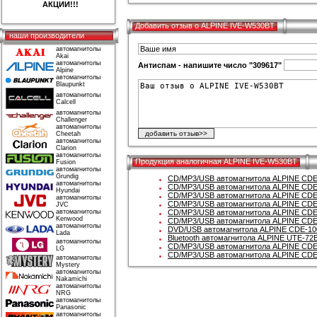
АКЦИИ!!!
Добавить отзыв о ALPINE IVE-W530BT
наши производители
автомагнитолы
Akai
автомагнитолы
Антиспам - напишите число "309617"
Alpine
автомагнитолы
Blaupunkt
автомагнитолы
Calcell
автомагнитолы
Challenger
автомагнитолы
Cheetah
автомагнитолы
Clarion
автомагнитолы
Продукция аналогичная ALPINE IVE-W530BT
Fusion
автомагнитолы
Grundig
CD/MP3/USB автомагнитола ALPINE CD
автомагнитолы
CD/MP3/USB автомагнитола ALPINE CD
Hyundai
CD/MP3/USB автомагнитола ALPINE CD
автомагнитолы
CD/MP3/USB автомагнитола ALPINE CD
JVC
автомагнитолы
CD/MP3/USB автомагнитола ALPINE CD
Kenwood
CD/MP3/USB автомагнитола ALPINE CD
автомагнитолы
DVD/USB автомагнитола ALPINE CDE-1
Lada
Bluetooth автомагнитола ALPINE UTE-72
автомагнитолы
CD/MP3/USB автомагнитола ALPINE CD
LG
CD/MP3/USB автомагнитола ALPINE CD
автомагнитолы
Mystery
автомагнитолы
Nakamichi
автомагнитолы
NRG
автомагнитолы
Panasonic
автомагнитолы