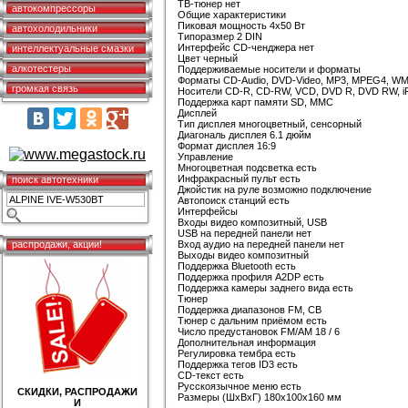
ТВ-тюнер нет
автокомпрессоры
Общие характеристики
Пиковая мощность 4x50 Вт
автохолодильники
Типоразмер 2 DIN
Интерфейс CD-ченджера нет
интеллектуальные смазки
Цвет черный
алкотестеры
Поддерживаемые носители и форматы
Форматы CD-Audio, DVD-Video, MP3, MPEG4, WM
громкая связь
Носители CD-R, CD-RW, VCD, DVD R, DVD RW, i
Поддержка карт памяти SD, MMC
Дисплей
Тип дисплея многоцветный, сенсорный
Диагональ дисплея 6.1 дюйм
Формат дисплея 16:9
Управление
Многоцветная подсветка есть
Инфракрасный пульт есть
поиск автотехники
Джойстик на руле возможно подключение
Автопоиск станций есть
Интерфейсы
Входы видео композитный, USB
USB на передней панели нет
распродажи, акции!
Вход аудио на передней панели нет
Выходы видео композитный
Поддержка Bluetooth есть
Поддержка профиля A2DP есть
Поддержка камеры заднего вида есть
Тюнер
Поддержка диапазонов FM, СВ
Тюнер с дальним приёмом есть
Число предустановок FM/AM 18 / 6
Дополнительная информация
Регулировка тембра есть
Поддержка тегов ID3 есть
CD-текст есть
Русскоязычное меню есть
СКИДКИ, РАСПРОДАЖИ
Размеры (ШхВхГ) 180x100x160 мм
И