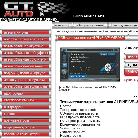
ВНИМАНИЕ! САЙТ
ПРОДАЁТСЯ/СДАЁТСЯ В АРЕНДУ!
противоугонные системы
новости
обзоры и статьи
инструкции к а
автоакустика
/
автомагнитолы
/
автомагнитолы Alpine
автомагнитолы
2DIN автомагнитола ALPINE IVE-W530BT
штатные автомагнитолы
автомобильная акустика
2DIN ав
автомобильные сабвуферы
автомобильные усилители
автомобильные антенны
подиумы, полки и корпуса
купить
аксессуары автоакустики
автомобильные телевизоры
фото №1:
bluetooth магнитола ALPINE IVE-
W530BT
парктроники
ус
стеклоподъёмники
Технические характеристики ALPINE IVE
Состав
антирадары
Тюнер есть, цифровой
CD-проигрыватель есть
ксенон
MP3-проигрыватель есть
gps-навигаторы
DVD-проигрыватель есть
Blu-ray-проигрыватель нет
видеорегистраторы
Усилитель есть
Эквалайзер нет
бортовые компьютеры
Навигатор нет