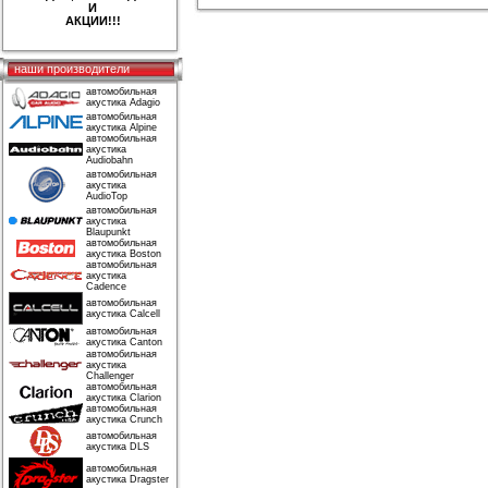
И
АКЦИИ!!!
наши производители
автомобильная
акустика Adagio
автомобильная
акустика Alpine
автомобильная
акустика
Audiobahn
автомобильная
акустика
AudioTop
автомобильная
акустика
Blaupunkt
автомобильная
акустика Boston
автомобильная
акустика
Cadence
автомобильная
акустика Calcell
автомобильная
акустика Canton
автомобильная
акустика
Challenger
автомобильная
акустика Clarion
автомобильная
акустика Crunch
автомобильная
акустика DLS
автомобильная
акустика Dragster