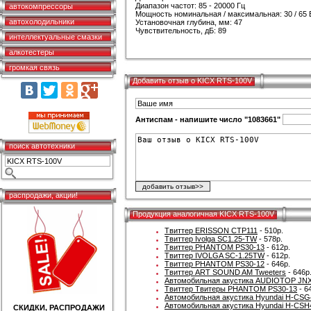
Диапазон частот: 85 - 20000 Гц
автокомпрессоры
Мощность номинальная / максимальная: 30 / 65 
автохолодильники
Установочная глубина, мм: 47
Чувствительность, дБ: 89
интеллектуальные смазки
алкотестеры
громкая связь
Добавить отзыв о KICX RTS-100V
Антиспам - напишите число "1083661"
поиск автотехники
распродажи, акции!
Продукция аналогичная KICX RTS-100V
Твиттер ERISSON CTP111
- 510р.
Твиттер Ivolga SC1.25-TW
- 578р.
Твиттер PHANTOM PS30-13
- 612р.
Твиттер IVOLGA SC-1.25TW
- 612р.
Твиттер PHANTOM PS30-12
- 646р.
Твиттер ART SOUND AM Tweeters
- 646р
Автомобильная акустика AUDIOTOP JNX
Твиттер Твитеры PHANTOM PS30-13
- 6
Автомобильная акустика Hyundai H-CSG
Автомобильная акустика Hyundai H-CSH
СКИДКИ, РАСПРОДАЖИ