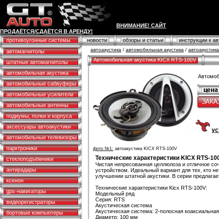
ВНИМАНИЕ! САЙТ
ПРОДАЁТСЯ/СДАЁТСЯ В АРЕНДУ!
противоугонные системы
новости
обзоры и статьи
инструкции к а
автоакустика
/
автомобильная акустика
/
автоакустик
автомагнитолы
Автомобильная акустика KICX RTS-100V
штатные автомагнитолы
автомобильная акустика
Автомоб
автомобильные сабвуферы
автомобильные усилители
автомобильные антенны
подиумы, полки и корпуса
аксессуары автоакустики
ус
автомобильные телевизоры
парктроники
фото №1:
автоакустика KICX RTS-100V
Технические характеристики KICX RTS-10
стеклоподъёмники
Чистая непресованная целлюлоза и отличное со
антирадары
устройством. Идеальный вариант для тех, кто н
улучшении штатной акустики. В серии предлагае
ксенон
Технические характеристики Kicx RTS-100V:
gps-навигаторы
Модельный ряд
Серия: RTS
видеорегистраторы
Акустическая система
Акустическая система: 2-полосная коаксиальная
бортовые компьютеры
Диаметр: 100 мм