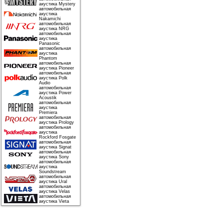
акустика Mystery
автомобильная
акустика
Nakamichi
автомобильная
акустика NRG
автомобильная
акустика
Panasonic
автомобильная
акустика
Phantom
автомобильная
акустика Pioneer
автомобильная
акустика Polk
Audio
автомобильная
акустика Power
Acoustik
автомобильная
акустика
Premiera
автомобильная
акустика Prology
автомобильная
акустика
Rockford Fosgate
автомобильная
акустика Signat
автомобильная
акустика Sony
автомобильная
акустика
Soundstream
автомобильная
акустика Ural
автомобильная
акустика Velas
автомобильная
акустика Vieta