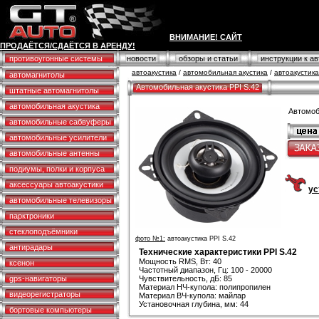
ВНИМАНИЕ! САЙТ
ПРОДАЁТСЯ/СДАЁТСЯ В АРЕНДУ!
противоугонные системы
новости
обзоры и статьи
инструкции к а
автоакустика
/
автомобильная акустика
/
автоакустик
автомагнитолы
Автомобильная акустика PPI S.42
штатные автомагнитолы
автомобильная акустика
Автомоб
автомобильные сабвуферы
автомобильные усилители
автомобильные антенны
подиумы, полки и корпуса
аксессуары автоакустики
ус
автомобильные телевизоры
парктроники
стеклоподъёмники
фото №1:
автоакустика PPI S.42
антирадары
Технические характеристики PPI S.42
Мощность RMS, Вт: 40
ксенон
Частотный диапазон, Гц: 100 - 20000
gps-навигаторы
Чувствительность, дБ: 85
Материал НЧ-купола: полипропилен
видеорегистраторы
Материал ВЧ-купола: майлар
Установочная глубина, мм: 44
бортовые компьютеры