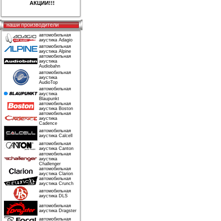
АКЦИИ!!!
наши производители
автомобильная
акустика Adagio
автомобильная
акустика Alpine
автомобильная
акустика
Audiobahn
автомобильная
акустика
AudioTop
автомобильная
акустика
Blaupunkt
автомобильная
акустика Boston
автомобильная
акустика
Cadence
автомобильная
акустика Calcell
автомобильная
акустика Canton
автомобильная
акустика
Challenger
автомобильная
акустика Clarion
автомобильная
акустика Crunch
автомобильная
акустика DLS
автомобильная
акустика Dragster
автомобильная