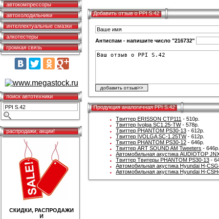
автокомпрессоры
Добавить отзыв о PPI S.42
автохолодильники
интеллектуальные смазки
алкотестеры
Антиспам - напишите число "216732"
громкая связь
поиск автотехники
Продукция аналогичная PPI S.42
Твиттер ERISSON CTP111
- 510р.
Твиттер Ivolga SC1.25-TW
- 578р.
Твиттер PHANTOM PS30-13
- 612р.
распродажи, акции!
Твиттер IVOLGA SC-1.25TW
- 612р.
Твиттер PHANTOM PS30-12
- 646р.
Твиттер ART SOUND AM Tweeters
- 646р
Автомобильная акустика AUDIOTOP JNX
Твиттер Твитеры PHANTOM PS30-13
- 6
Автомобильная акустика Hyundai H-CSG
Автомобильная акустика Hyundai H-CSH
СКИДКИ, РАСПРОДАЖИ
И