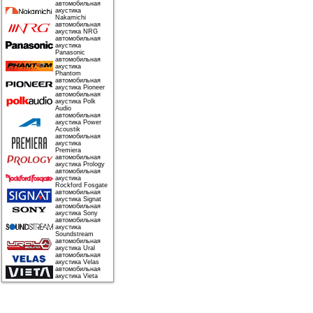
автомобильная
акустика
Nakamichi
автомобильная
акустика NRG
автомобильная
акустика
Panasonic
автомобильная
акустика
Phantom
автомобильная
акустика Pioneer
автомобильная
акустика Polk
Audio
автомобильная
акустика Power
Acoustik
автомобильная
акустика
Premiera
автомобильная
акустика Prology
автомобильная
акустика
Rockford Fosgate
автомобильная
акустика Signat
автомобильная
акустика Sony
автомобильная
акустика
Soundstream
автомобильная
акустика Ural
автомобильная
акустика Velas
автомобильная
акустика Vieta