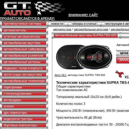
ВНИМАНИЕ! САЙТ
ПРОДАЁТСЯ/СДАЁТСЯ В АРЕНДУ!
противоугонные системы
новости
обзоры и статьи
инструкции к а
автоакустика
/
автомобильная акустика
/
автомобильн
автомагнитолы
Автомобильная акустика SUPRA TBS-693
штатные автомагнитолы
автомобильная акустика
Автомоб
автомобильные сабвуферы
автомобильные усилители
автомобильные антенны
подиумы, полки и корпуса
аксессуары автоакустики
фото №1:
автоакустика SUPRA TBS-693
ус
автомобильные телевизоры
Технические характеристики SUPRA TBS-
Общие характеристики
парктроники
Тип коаксиальная АС
стеклоподъёмники
Типоразмер овальный 15x23 см (6x9 дюйм.)
антирадары
Количество полос 3
ксенон
Мощность 200 Вт (номинальная), 400 Вт (макси
gps-навигаторы
Чувствительность 95 дБ (Вт/м)
видеорегистраторы
Диапазон воспроизводимых частот 30 - 25000 Гц
бортовые компьютеры