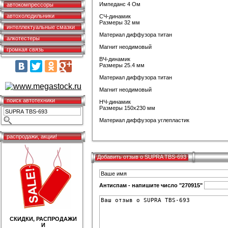
Импеданс 4 Ом
автокомпрессоры
автохолодильники
СЧ-динамик
Размеры 32 мм
интеллектуальные смазки
Материал диффузора титан
алкотестеры
Магнит неодимовый
громкая связь
ВЧ-динамик
Размеры 25.4 мм
Материал диффузора титан
Магнит неодимовый
поиск автотехники
НЧ-динамик
Размеры 150х230 мм
Материал диффузора углепластик
распродажи, акции!
Добавить отзыв о SUPRA TBS-693
Антиспам - напишите число "270915"
СКИДКИ, РАСПРОДАЖИ
И