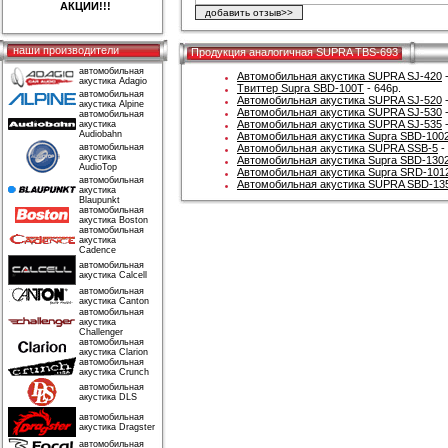
АКЦИИ!!!
наши производители
Продукция аналогичная SUPRA TBS-693
автомобильная
Автомобильная акустика SUPRA SJ-420
-
акустика Adagio
Твиттер Supra SBD-100T
- 646р.
автомобильная
Автомобильная акустика SUPRA SJ-520
-
акустика Alpine
Автомобильная акустика SUPRA SJ-530
-
автомобильная
Автомобильная акустика SUPRA SJ-535
-
акустика
Audiobahn
Автомобильная акустика Supra SBD-100
автомобильная
Автомобильная акустика SUPRA SSB-5
-
акустика
Автомобильная акустика Supra SBD-130
AudioTop
Автомобильная акустика Supra SRD-101
автомобильная
Автомобильная акустика SUPRA SBD-13
акустика
Blaupunkt
автомобильная
акустика Boston
автомобильная
акустика
Cadence
автомобильная
акустика Calcell
автомобильная
акустика Canton
автомобильная
акустика
Challenger
автомобильная
акустика Clarion
автомобильная
акустика Crunch
автомобильная
акустика DLS
автомобильная
акустика Dragster
автомобильная