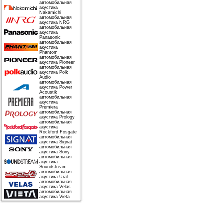
автомобильная
акустика
Nakamichi
автомобильная
акустика NRG
автомобильная
акустика
Panasonic
автомобильная
акустика
Phantom
автомобильная
акустика Pioneer
автомобильная
акустика Polk
Audio
автомобильная
акустика Power
Acoustik
автомобильная
акустика
Premiera
автомобильная
акустика Prology
автомобильная
акустика
Rockford Fosgate
автомобильная
акустика Signat
автомобильная
акустика Sony
автомобильная
акустика
Soundstream
автомобильная
акустика Ural
автомобильная
акустика Velas
автомобильная
акустика Vieta