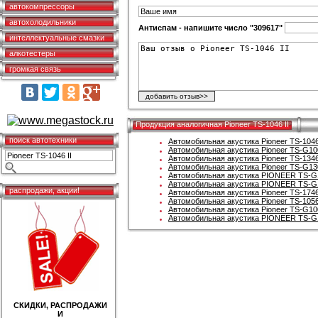
автокомпрессоры
автохолодильники
Антиспам - напишите число "309617"
интеллектуальные смазки
алкотестеры
громкая связь
Продукция аналогичная Pioneer TS-1046 II
поиск автотехники
Автомобильная акустика Pioneer TS-1046
Автомобильная акустика Pioneer TS-G10
Автомобильная акустика Pioneer TS-1346
Автомобильная акустика Pioneer TS-G13
Автомобильная акустика PIONEER TS-G
Автомобильная акустика PIONEER TS-G
распродажи, акции!
Автомобильная акустика Pioneer TS-174
Автомобильная акустика Pioneer TS-1056
Автомобильная акустика Pioneer TS-G10
Автомобильная акустика PIONEER TS-G
СКИДКИ, РАСПРОДАЖИ
И