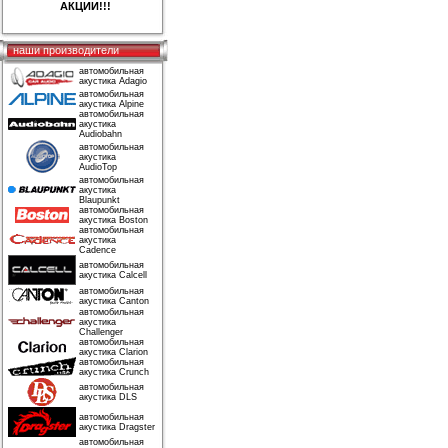
АКЦИИ!!!
наши производители
автомобильная
акустика Adagio
автомобильная
акустика Alpine
автомобильная
акустика
Audiobahn
автомобильная
акустика
AudioTop
автомобильная
акустика
Blaupunkt
автомобильная
акустика Boston
автомобильная
акустика
Cadence
автомобильная
акустика Calcell
автомобильная
акустика Canton
автомобильная
акустика
Challenger
автомобильная
акустика Clarion
автомобильная
акустика Crunch
автомобильная
акустика DLS
автомобильная
акустика Dragster
автомобильная