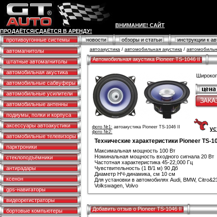
ВНИМАНИЕ! САЙТ
ПРОДАЁТСЯ/СДАЁТСЯ В АРЕНДУ!
противоугонные системы
новости
обзоры и статьи
инструкции к а
автоакустика
/
автомобильная акустика
/
автомобильн
автомагнитолы
Автомобильная акустика Pioneer TS-1046 II
штатные автомагнитолы
автомобильная акустика
Широкоп
автомобильные сабвуферы
автомобильные усилители
автомобильные антенны
подиумы, полки и корпуса
аксессуары автоакустики
фото №1:
автоакустика Pioneer TS-1046 II
ус
фото №2:
автомобильные телевизоры
Технические характеристики Pioneer TS-10
парктроники
Максимальная мощность 100 Вт
Номинальная мощность входного сигнала 20 Вт
стеклоподъёмники
Частотная характеристика 45-22,000 Гц
антирадары
Чувствительность (1 В/1 м) 90 Дб
Диаметр НЧ-динамика, см 10 см
ксенон
Для установки в автомобилях Audi, BMW, Citro&235
Volkswagen, Volvo
gps-навигаторы
видеорегистраторы
Добавить отзыв о Pioneer TS-1046 II
бортовые компьютеры