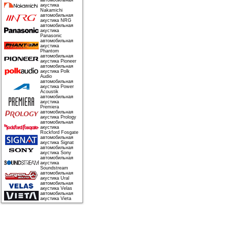
автомобильная
акустика
Nakamichi
автомобильная
акустика NRG
автомобильная
акустика
Panasonic
автомобильная
акустика
Phantom
автомобильная
акустика Pioneer
автомобильная
акустика Polk
Audio
автомобильная
акустика Power
Acoustik
автомобильная
акустика
Premiera
автомобильная
акустика Prology
автомобильная
акустика
Rockford Fosgate
автомобильная
акустика Signat
автомобильная
акустика Sony
автомобильная
акустика
Soundstream
автомобильная
акустика Ural
автомобильная
акустика Velas
автомобильная
акустика Vieta