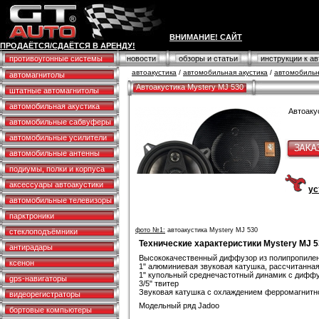
ВНИМАНИЕ! САЙТ
ПРОДАЁТСЯ/СДАЁТСЯ В АРЕНДУ!
противоугонные системы
новости
обзоры и статьи
инструкции к а
автоакустика
/
автомобильная акустика
/
автомобильна
автомагнитолы
Автоакустика Mystery MJ 530
штатные автомагнитолы
автомобильная акустика
Автоаку
автомобильные сабвуферы
автомобильные усилители
автомобильные антенны
подиумы, полки и корпуса
аксессуары автоакустики
ус
автомобильные телевизоры
парктроники
фото №1:
автоакустика Mystery MJ 530
стеклоподъёмники
Технические характеристики Mystery MJ 
антирадары
Высококачественный диффузор из полипропилен
ксенон
1" алюминиевая звуковая катушка, рассчитанна
1" купольный среднечастотный динамик с дифф
gps-навигаторы
3/5" твитер
Звуковая катушка с охлаждением ферромагнитн
видеорегистраторы
Модельный ряд Jadoo
бортовые компьютеры