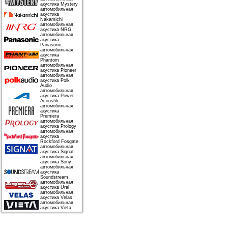
акустика Mystery
автомобильная
акустика
Nakamichi
автомобильная
акустика NRG
автомобильная
акустика
Panasonic
автомобильная
акустика
Phantom
автомобильная
акустика Pioneer
автомобильная
акустика Polk
Audio
автомобильная
акустика Power
Acoustik
автомобильная
акустика
Premiera
автомобильная
акустика Prology
автомобильная
акустика
Rockford Fosgate
автомобильная
акустика Signat
автомобильная
акустика Sony
автомобильная
акустика
Soundstream
автомобильная
акустика Ural
автомобильная
акустика Velas
автомобильная
акустика Vieta