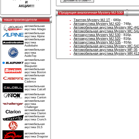
И
АКЦИИ!!!
Продукция аналогичная Mystery MJ 530
наши производители
Твиттер Mystery MJ 1T
- 680р.
Автоакустика Mystery MJ 420
- 748р.
автомобильная
Автомобильная акустика Mystery MC-44
акустика Adagio
Автомобильная акустика Mystery MC-54
автомобильная
Автоакустика Mystery MJ 530
- 816р.
акустика Alpine
Автоакустика Mystery MJ 520
- 816р.
автомобильная
Автоакустика Mystery MJ-535
- 816р.
акустика
Audiobahn
Автомобильная акустика Mystery MC-54
Автомобильная акустика Mystery MF-35
автомобильная
акустика
Автомобильная акустика Mystery MR 41
AudioTop
автомобильная
акустика
Blaupunkt
автомобильная
акустика Boston
автомобильная
акустика
Cadence
автомобильная
акустика Calcell
автомобильная
акустика Canton
автомобильная
акустика
Challenger
автомобильная
акустика Clarion
автомобильная
акустика Crunch
автомобильная
акустика DLS
автомобильная
акустика Dragster