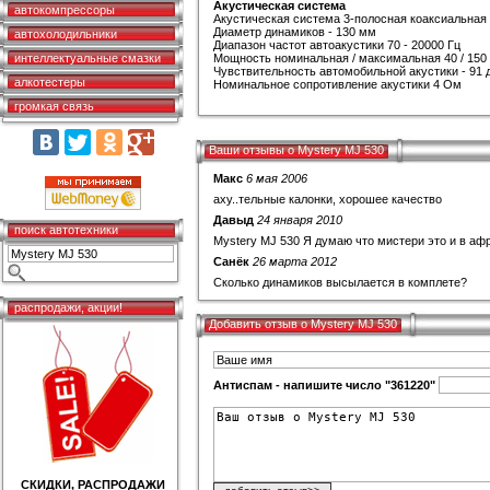
Акустическая система
автокомпрессоры
Акустическая система 3-полосная коаксиальная
Диаметр динамиков - 130 мм
автохолодильники
Диапазон частот автоакустики 70 - 20000 Гц
интеллектуальные смазки
Мощность номинальная / максимальная 40 / 150
Чувствительность автомобильной акустики - 91 
алкотестеры
Номинальное сопротивление акустики 4 Ом
громкая связь
Ваши отзывы о Mystery MJ 530
Макс
6 мая 2006
аху..тельные калонки, хорошее качество
Давыд
24 января 2010
поиск автотехники
Mystery MJ 530 Я думаю что мистери это и в афр
Санёк
26 марта 2012
Сколько динамиков высылается в комплете?
распродажи, акции!
Добавить отзыв о Mystery MJ 530
Антиспам - напишите число "361220"
СКИДКИ, РАСПРОДАЖИ