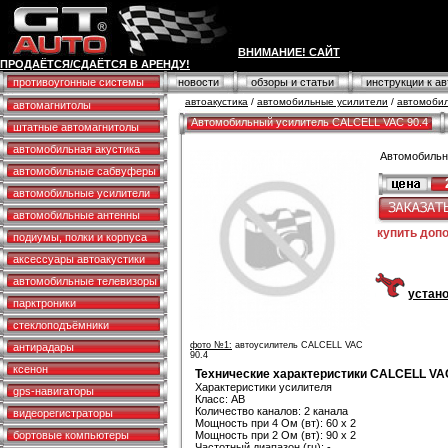
ВНИМАНИЕ! САЙТ
ПРОДАЁТСЯ/СДАЁТСЯ В АРЕНДУ!
противоугонные системы
новости
обзоры и статьи
инструкции к а
автоакустика
/
автомобильные усилители
/
автомобил
автомагнитолы
Автомобильный усилитель CALCELL VAC 90.4
штатные автомагнитолы
автомобильная акустика
Автомобильн
автомобильные сабвуферы
автомобильные усилители
автомобильные антенны
купить доп
подиумы, полки и корпуса
аксессуары автоакустики
автомобильные телевизоры
устано
парктроники
стеклоподъёмники
фото №1:
автоусилитель CALCELL VAC
антирадары
90.4
ксенон
Технические характеристики CALCELL VAC
Характеристики усилителя
gps-навигаторы
Класс: AB
Количество каналов: 2 канала
видеорегистраторы
Мощность при 4 Ом (вт): 60 x 2
бортовые компьютеры
Мощность при 2 Ом (вт): 90 x 2
Частотный диапазон (гц): -