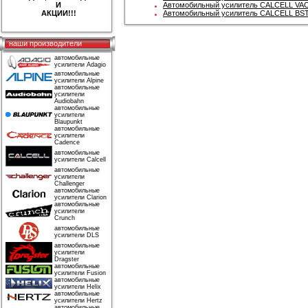
И
Автомобильный усилитель CALCELL VAC
АКЦИИ!!!
Автомобильный усилитель CALCELL BST
наши производители
автомобильные
усилители Adagio
автомобильные
усилители Alpine
автомобильные
усилители
Audiobahn
автомобильные
усилители
Blaupunkt
автомобильные
усилители
Cadence
автомобильные
усилители Calcell
автомобильные
усилители
Challenger
автомобильные
усилители Clarion
автомобильные
усилители
Crunch
автомобильные
усилители DLS
автомобильные
усилители
Dragster
автомобильные
усилители Fusion
автомобильные
усилители Helix
автомобильные
усилители Hertz
автомобильные