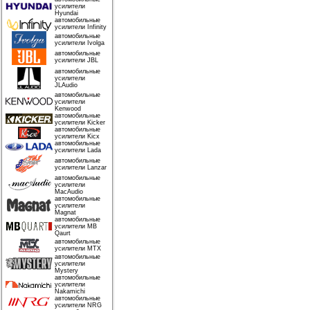
усилители
Hyundai
автомобильные
усилители Infinity
автомобильные
усилители Ivolga
автомобильные
усилители JBL
автомобильные
усилители
JLAudio
автомобильные
усилители
Kenwood
автомобильные
усилители Kicker
автомобильные
усилители Kicx
автомобильные
усилители Lada
автомобильные
усилители Lanzar
автомобильные
усилители
MacAudio
автомобильные
усилители
Magnat
автомобильные
усилители MB
Qaurt
автомобильные
усилители MTX
автомобильные
усилители
Mystery
автомобильные
усилители
Nakamichi
автомобильные
усилители NRG