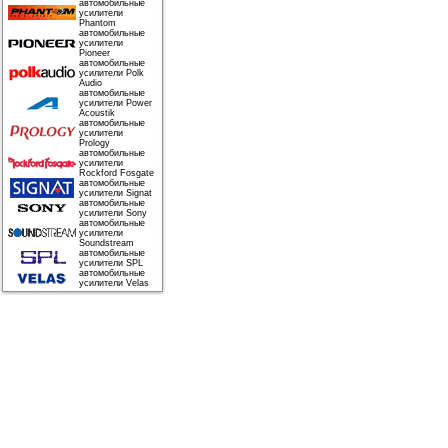
автомобильные
усилители
Phantom
автомобильные
усилители
Pioneer
автомобильные
усилители Polk
Audio
автомобильные
усилители Power
Acoustik
автомобильные
усилители
Prology
автомобильные
усилители
Rockford Fosgate
автомобильные
усилители Signat
автомобильные
усилители Sony
автомобильные
усилители
Soundstream
автомобильные
усилители SPL
автомобильные
усилители Velas