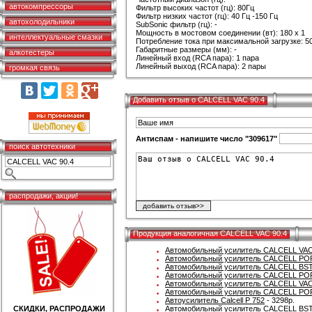
автокомпрессоры
Фильтр высоких частот (гц): 80Гц
Фильтр низких частот (гц): 40 Гц -150 Гц
автохолодильники
SubSonic фильтр (гц): -
Мощность в мостовом соединении (вт): 180 х 1
интеллектуальные смазки
Потребление тока при максимальной загрузке: 5
Габаритные размеры (мм): -
алкотестеры
Линейный вход (RCA пара): 1 пара
Линейный выход (RCA пара): 2 пары
громкая связь
Добавить отзыв о CALCELL VAC 90.4
Антиспам - напишите число "309617"
поиск автотехники
распродажи, акции!
Продукция аналогичная CALCELL VAC 90.4
Автомобильный усилитель CALCELL VAC
Автомобильный усилитель CALCELL POP
Автомобильный усилитель CALCELL BST
Автомобильный усилитель CALCELL POP
Автомобильный усилитель CALCELL VAC
Автомобильный усилитель CALCELL POP
Автоусилитель Calcell P 752
- 3298р.
СКИДКИ, РАСПРОДАЖИ
Автомобильный усилитель CALCELL BST