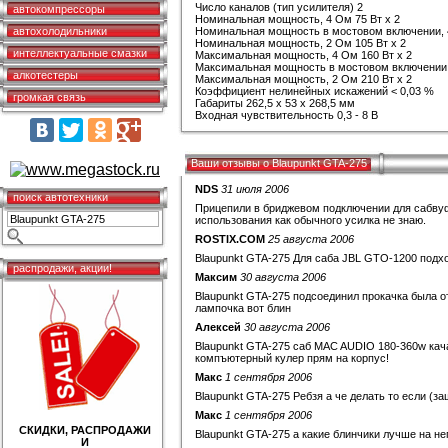
Число каналов (тип усилителя) 2
автокомпрессоры
Номинальная мощность, 4 Ом 75 Вт х 2
автохолодильники
Номинальная мощность в мостовом включении, 4
Номинальная мощность, 2 Ом 105 Вт х 2
интеллектуальные смазки
Максимальная мощность, 4 Ом 160 Вт х 2
Максимальная мощность в мостовом включении, 
алкотестеры
Максимальная мощность, 2 Ом 210 Вт х 2
Коэффициент нелинейных искажений < 0,03 %
громкая связь
Габариты 262,5 x 53 x 268,5 мм
Входная чувствительность 0,3 - 8 В
Ваши отзывы о Blaupunkt GTA-275
NDS
31 июля 2006
поиск автотехники
Прицепили в бриджевом подключении для сабвуф
использования как обычного усилка не знаю.
ROSTIX.COM
25 августа 2006
Blaupunkt GTA-275 Для саба JBL GTO-1200 подход
распродажи, акции!
Максим
30 августа 2006
Blaupunkt GTA-275 подсоединил прокачка была о
лампочка вот блин
Алексей
30 августа 2006
Blaupunkt GTA-275 саб MAC AUDIO 180-360w кача
компъютерный кулер прям на корпус!
Макс
1 сентября 2006
Blaupunkt GTA-275 Ребзя а че делать то если (з
Макс
1 сентября 2006
СКИДКИ, РАСПРОДАЖИ
Blaupunkt GTA-275 а какие блинчики лучше на не
И