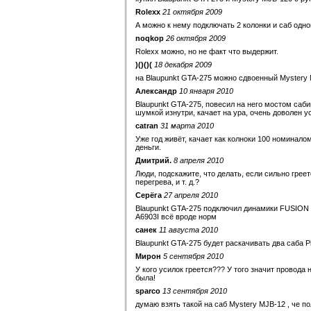
Rolexx
21 октября 2009
А можно к нему подключать 2 колонки и саб одн
noqkop
26 октября 2009
Rolexx можно, но не факт что выдержит.
)()()(
18 декабря 2009
на Blaupunkt GTA-275 можно сдвоенный Mystery
Александр
10 января 2010
Blaupunkt GTA-275, повесил на него мостом саби
шумкой изнутри, качает на ура, очень доволен у
catran
31 марта 2010
Уже год живёт, качает как колноки 100 номиналом
деньги.
Дмитрий.
8 апреля 2010
Люди, подскажите, что делать, если сильно греет
перегрева, и т. д.?
Серёга
27 апреля 2010
Blaupunkt GTA-275 подключил динамики FUSION 3
A6903I всё вроде норм
санек
11 августа 2010
Blaupunkt GTA-275 будет раскачивать два саба P
Мирон
5 сентября 2010
У кого усилок греется??? У того значит провода 
была!
sparco
13 сентября 2010
думаю взять такой на саб Mystery MJB-12 , че п