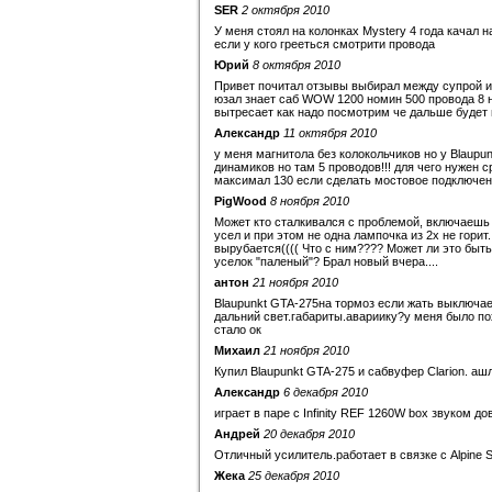
SER
2 октября 2010
У меня стоял на колонках Mystery 4 года качал н
если у кого грееться смотрити провода
Юрий
8 октября 2010
Привет почитал отзывы выбирал между супрой и 
юзал знает саб WOW 1200 номин 500 провода 8 н
вытресает как надо посмотрим че дальше будет 
Александр
11 октября 2010
у меня магнитола без колокольчиков но у Blaupu
динамиков но там 5 проводов!!! для чего нужен
максимал 130 если сделать мостовое подключени
PigWood
8 ноября 2010
Может кто сталкивался с проблемой, включаешь з
усел и при этом не одна лампочка из 2х не горит
вырубается(((( Что с ним???? Может ли это быть
уселок "паленый"? Брал новый вчера....
антон
21 ноября 2010
Blaupunkt GTA-275на тормоз если жать выключа
дальний свет.габариты.авариику?у меня было п
стало ок
Михаил
21 ноября 2010
Купил Blaupunkt GTA-275 и сабвуфер Clarion. а
Александр
6 декабря 2010
играет в паре с Infinity REF 1260W box звуком до
Андрей
20 декабря 2010
Отличный усилитель.работает в связке с Alpine 
Жека
25 декабря 2010