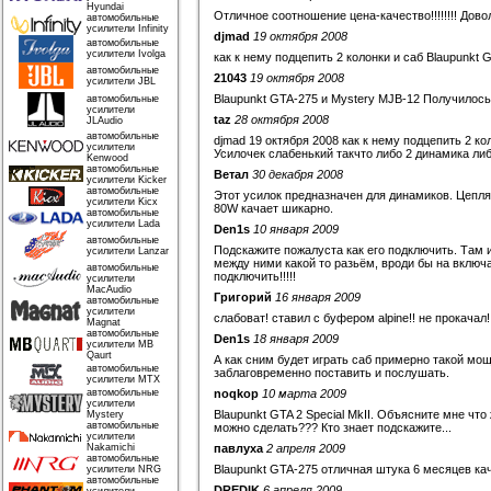
Hyundai
Отличное соотношение цена-качество!!!!!!!! Доволе
автомобильные
усилители Infinity
djmad
19 октября 2008
автомобильные
усилители Ivolga
как к нему подцепить 2 колонки и саб Blaupunkt GT
автомобильные
21043
19 октября 2008
усилители JBL
Blaupunkt GTA-275 и Mystery MJB-12 Получилось
автомобильные
усилители
taz
28 октября 2008
JLAudio
автомобильные
djmad 19 октября 2008 как к нему подцепить 2 коло
усилители
Усилочек слабенький такчто либо 2 динамика либ
Kenwood
автомобильные
Ветал
30 декабря 2008
усилители Kicker
автомобильные
Этот усилок предназначен для динамиков. Цепля
усилители Kicx
80W качает шикарно.
автомобильные
усилители Lada
Den1s
10 января 2009
автомобильные
Подскажите пожалуста как его подключить. Там и
усилители Lanzar
между ними какой то разьём, вроди бы на включа
автомобильные
подключить!!!!!
усилители
MacAudio
Григорий
16 января 2009
автомобильные
усилители
слабоват! ставил с буфером alpine!! не прокачал!
Magnat
автомобильные
Den1s
18 января 2009
усилители MB
Qaurt
А как сним будет играть саб примерно такой мощ
автомобильные
заблаговременно поставить и послушать.
усилители MTX
автомобильные
noqkop
10 марта 2009
усилители
Blaupunkt GTA 2 Special MkII. Объясните мне что
Mystery
автомобильные
можно сделать??? Кто знает подскажите...
усилители
Nakamichi
павлуха
2 апреля 2009
автомобильные
Blaupunkt GTA-275 отличная штука 6 месяцев кач
усилители NRG
автомобильные
DREDIK
6 апреля 2009