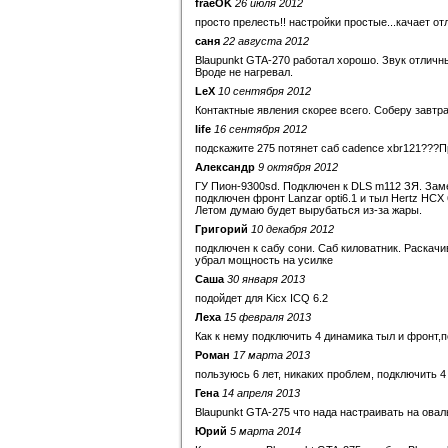
fraeOK
26 июля 2012
просто прелесть!! настройки простые...качает от
саня
22 августа 2012
Blaupunkt GTA-270 работал хорошо. Звук отличны
Вроде не нагревал.
LeX
10 сентября 2012
Контактные явления скорее всего. Соберу завтра
life
16 сентября 2012
подскажите 275 потянет саб cadence xbr121???П
Александр
9 октября 2012
ГУ Пион-9300sd. Подключен к DLS m112 ЗЯ. Заме
подключен фронт Lanzar opti6.1 и тыл Hertz HCX
Летом думаю будет вырубаться из-за жары.
Григорий
10 декабря 2012
подключен к сабу сони. Саб киловатник. Раскач
убрал мощность на усилке
Саша
30 января 2013
подойдет для Kicx ICQ 6.2
Леха
15 февраля 2013
Как к нему подключить 4 динамика тыл и фронт,
Роман
17 марта 2013
пользуюсь 6 лет, никаких проблем, подключить 4
Гена
14 апреля 2013
Blaupunkt GTA-275 что нада настраивать на овал
Юрий
5 марта 2014