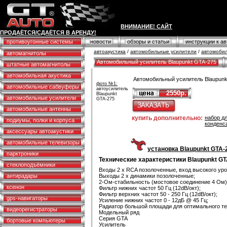
ВНИМАНИЕ! САЙТ
ПРОДАЁТСЯ/СДАЁТСЯ В АРЕНДУ!
противоугонные системы
новости
обзоры и статьи
инструкции к а
автоакустика
/
автомобильные усилители
/
автомобил
автомагнитолы
Автомобильный усилитель Blaupunkt GTA-275
штатные автомагнитолы
автомобильная акустика
Автомобильный усилитель Blaupunk
фото №1:
автомобильные сабвуферы
автоусилитель
2550р.
Blaupunkt
автомобильные усилители
GTA-275
автомобильные антенны
купить дополнительно:
набор д
подиумы, полки и корпуса
конденс
аксессуары автоакустики
автомобильные телевизоры
установка Blaupunkt GTA-2
парктроники
Технические характеристики Blaupunkt GT
стеклоподъёмники
Входы 2 x RCA позолоченные, вход высокого уро
антирадары
Выходы 2 x динамики позолоченные;
2-Ом-стабильность (мостовое соединение 4 Ом)
ксенон
Фильтр нижних частот 50 Гц (12dB/окт);
Фильтр верхних частот 50 - 250 Гц (12dB/окт);
gps-навигаторы
Усиление нижних частот 0 - 12дБ @ 45 Гц;
Радиатор большой площади для оптимального те
видеорегистраторы
Модельный ряд
Серия GTA
бортовые компьютеры
Усилитель