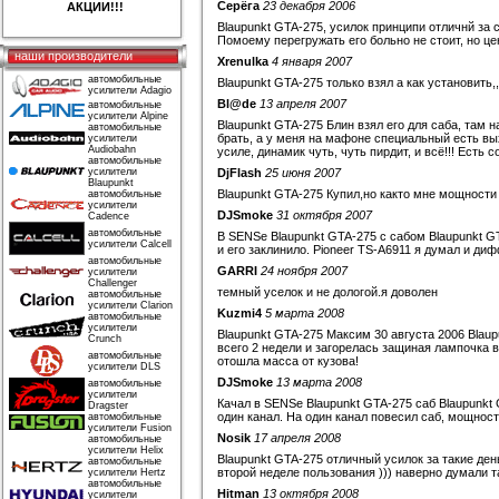
Серёга
23 декабря 2006
АКЦИИ!!!
Blaupunkt GTA-275, усилок принципи отличнй за с
Помоему перегружать его больно не стоит, но цена
наши производители
Xrenulka
4 января 2007
автомобильные
Blaupunkt GTA-275 только взял а как установить,
усилители Adagio
Bl@de
13 апреля 2007
автомобильные
усилители Alpine
Blaupunkt GTA-275 Блин взял его для саба, там
автомобильные
брать, а у меня на мафоне специальный есть вы
усилители
Audiobahn
усиле, динамик чуть, чуть пирдит, и всё!!! Есть 
автомобильные
усилители
DjFlash
25 июня 2007
Blaupunkt
Blaupunkt GTA-275 Купил,но както мне мощности 
автомобильные
усилители
DJSmoke
31 октября 2007
Cadence
автомобильные
В SENSе Blaupunkt GTA-275 с сабом Blaupunkt G
усилители Calcell
и его заклинило. Pioneer TS-A6911 я думал и ди
автомобильные
GARRI
24 ноября 2007
усилители
Challenger
темный уселок и не дологой.я доволен
автомобильные
усилители Clarion
Kuzmi4
5 марта 2008
автомобильные
усилители
Blaupunkt GTA-275 Максим 30 августа 2006 Blau
Crunch
всего 2 недели и загорелась защиная лампочка вот б
автомобильные
отошла масса от кузова!
усилители DLS
DJSmoke
13 марта 2008
автомобильные
усилители
Качал в SENSe Blaupunkt GTA-275 саб Blaupunkt
Dragster
один канал. На один канал повесил саб, мощност
автомобильные
усилители Fusion
Nosik
17 апреля 2008
автомобильные
усилители Helix
Blaupunkt GTA-275 отличный усилок за такие ден
автомобильные
второй неделе пользования ))) наверно думали т
усилители Hertz
автомобильные
Hitman
13 октября 2008
усилители