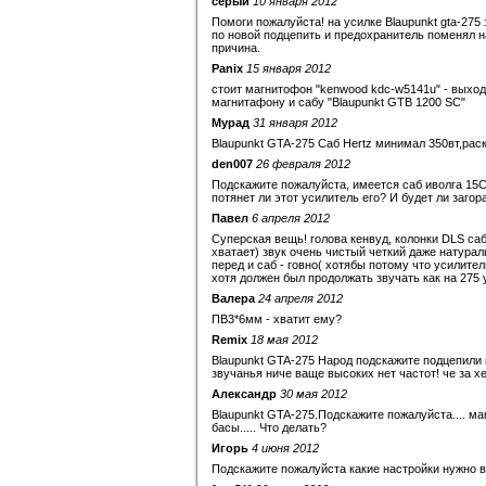
серый
10 января 2012
Помоги пожалуйста! на усилке Blaupunkt gta-275 
по новой подцепить и предохранитель поменял на
причина.
Panix
15 января 2012
стоит магнитофон "kenwood kdc-w5141u" - выход 
магнитафону и сабу "Blaupunkt GTB 1200 SC"
Мурад
31 января 2012
Blaupunkt GTA-275 Саб Hertz минимал 350вт,раск
den007
26 февраля 2012
Подскажите пожалуйста, имеется саб иволга 15С
потянет ли этот усилитель его? И будет ли заго
Павел
6 апреля 2012
Суперская вещь! голова кенвуд, колонки DLS саб
хватает) звук очень чистый четкий даже натурал
перед и саб - говно( хотябы потому что усилите
хотя должен был продолжать звучать как на 275
Валера
24 апреля 2012
ПВ3*6мм - хватит ему?
Remix
18 мая 2012
Blaupunkt GTA-275 Народ подскажите подцепили к
звучанья ниче ваще высоких нет частот! че за х
Александр
30 мая 2012
Blaupunkt GTA-275.Подскажите пожалуйста.... маг
басы..... Что делать?
Игорь
4 июня 2012
Подскажите пожалуйста какие настройки нужно вы