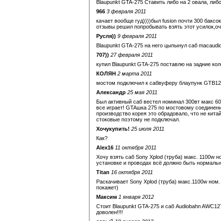
Blaupunkt GTA-275 Ставить либо на 2 овала, либо
966
3 февраля 2011
качает вообще гуд))))был fusion почти 300 баксо
отзывы решил попробывать взять этот усилок,оч
Русля))
9 февраля 2011
Blaupunkt GTA-275 на него цыпынул саб macaudi
707))
27 февраля 2011
купил Blaupunkt GTA-275 поставлю на задние кол
КОЛЯН
2 марта 2011
мостом подключил к сабвуферу блаупунк GTB120
Александр
25 мая 2011
Был активный саб вестел номинал 300вт макс 600
все играет! GTAшка 275 по мостовому соединени
производство корея это обрадовало, что не кит
стоковые поэтому не подключал.
Хочукупить!
25 июля 2011
Как?
Alex16
11 октября 2011
Хочу взять саб Sony Xplod (труба) макс. 1100w 
установке и проводах всё должно быть нормальн
Titan
16 октября 2011
Раскачивает Sony Xplod (труба) макс.1100w ном.
покажет)
Максим
1 января 2012
Стоит Blaupunkt GTA-275 и саб Audiobahn AWC12T
доволен!!!!