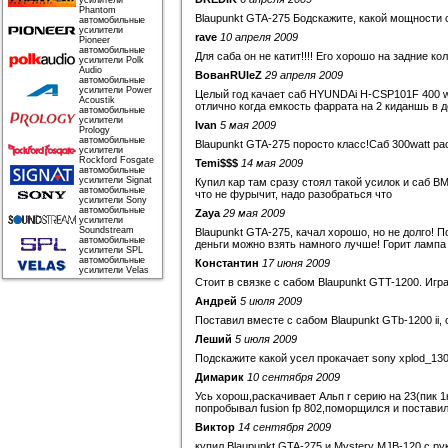
усилители
Phantom
Blaupunkt GTA-275 Бодскажите, какой мощности 
автомобильные
усилители
rave
10 апреля 2009
Pioneer
автомобильные
Для саба он не катит!!!! Его хорошо на задние кол
усилители Polk
Audio
ВованRUleZ
29 апреля 2009
автомобильные
усилители Power
Целый год качает саб HYUNDAi H-CSP101F 400 wat
Acoustik
отлично когда емкость фаррата на 2 киданшь в д
автомобильные
усилители
Ivan
5 мая 2009
Prology
автомобильные
Blaupunkt GTA-275 поросто класс!Саб 300watt ра
усилители
Rockford Fosgate
Temi$$$
14 мая 2009
автомобильные
усилители Signat
Купил кар там сразу стоял такой усилок и саб 
автомобильные
что не фурычит, надо разобраться что
усилители Sony
автомобильные
Zaya
29 мая 2009
усилители
Soundstream
Blaupunkt GTA-275, качал хорошо, но не долго! П
автомобильные
деньги можно взять намного лучше! Горит лампа
усилители SPL
автомобильные
Константин
17 июня 2009
усилители Velas
Стоит в связке с сабом Blaupunkt GTT-1200. Игр
Андрей
5 июля 2009
Поставил вместе с сабом Blaupunkt GTb-1200 ii, 
Леший
5 июля 2009
Подскажите какой усел прокачает sony xplod_1300/
Димарик
10 сентября 2009
Усь хорош,раскачивает Альп r серию на 23(пик 1
попробывал fusion fp 802,поморщился и поставил
Виктор
14 сентября 2009
купил Blaupunkt GTA-275 и Mystery MJB-120 с рук