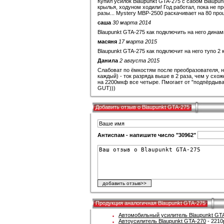
Купил усилок Blaupunkt GTA-275 с сабом Blaupu
крылья, ходуном ходили! Год работал, пока не пр
разы... Mystery MBP-2500 раскачивает на 80 про
саша
30 марта 2014
Blaupunkt GTA-275 как подключить на него динам
масяня
17 марта 2015
Blaupunkt GTA-275 как подключит на него тупо 2
Данила
2 августа 2015
Слабоват по ёмкостям после преобразователя, но
каждый) - ток разряда выше в 2 раза, чем у схож
на 2200мкф все четыре. Пмогает от "подпёрдывани
GUT)))
Добавить отзыв о Blaupunkt GTA-275
Антиспам - напишите число "30962"
Продукция аналогичная Blaupunkt GTA-275
Автомобильный усилитель Blaupunkt GT
Автоусилитель Blaupunkt GTA-270
- 2210