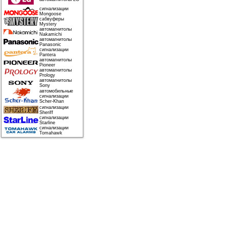
сигнализации
Mongoose
сабвуферы
Mystery
автомагнитолы
Nakamichi
автомагнитолы
Panasonic
сигнализации
Pantera
автомагнитолы
Pioneer
автомагнитолы
Prology
автомагнитолы
Sony
автомобильные
сигнализации
Scher-Khan
сигнализации
Sheriff
сигнализации
Starline
сигнализации
Tomahawk