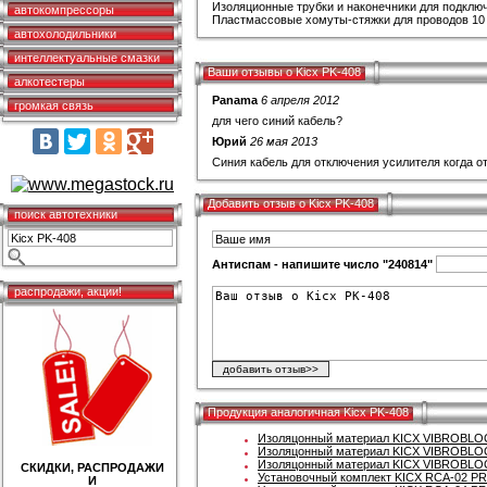
Изоляционные трубки и наконечники для подключ
автокомпрессоры
Пластмассовые хомуты-стяжки для проводов 10 
автохолодильники
интеллектуальные смазки
Ваши отзывы о Kicx PK-408
алкотестеры
Panama
6 апреля 2012
громкая связь
для чего синий кабель?
Юрий
26 мая 2013
Синия кабель для отключения усилителя когда о
Добавить отзыв о Kicx PK-408
поиск автотехники
Антиспам - напишите число "240814"
распродажи, акции!
Продукция аналогичная Kicx PK-408
Изоляцонный материал KICX VIBROBLO
Изоляцонный материал KICX VIBROBLO
Изоляцонный материал KICX VIBROBLO
СКИДКИ, РАСПРОДАЖИ
Установочный комплект KICX RCA-02 P
И