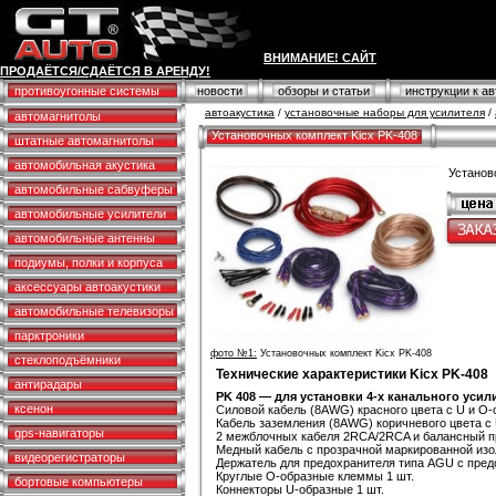
ВНИМАНИЕ! САЙТ
ПРОДАЁТСЯ/СДАЁТСЯ В АРЕНДУ!
противоугонные системы
новости
обзоры и статьи
инструкции к а
автоакустика
/
установочные наборы для усилителя
/
автомагнитолы
Установочных комплект Kicx PK-408
штатные автомагнитолы
автомобильная акустика
Установ
автомобильные сабвуферы
автомобильные усилители
автомобильные антенны
подиумы, полки и корпуса
аксессуары автоакустики
автомобильные телевизоры
парктроники
фото №1:
Установочных комплект Kicx PK-408
стеклоподъёмники
Технические характеристики Kicx PK-408
антирадары
PK 408 — для установки 4-х канального усил
ксенон
Силовой кабель (8AWG) красного цвета с U и O
Кабель заземления (8AWG) коричневого цвета с 
gps-навигаторы
2 межблочных кабеля 2RCA/2RCA и балансный п
Медный кабель с прозрачной маркированной из
видеорегистраторы
Держатель для предохранителя типа AGU с предо
Круглые O-образные клеммы 1 шт.
бортовые компьютеры
Коннекторы U-образные 1 шт.