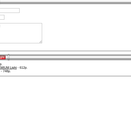
ght
р.
MIUM Light
- 612р.
- 748р.