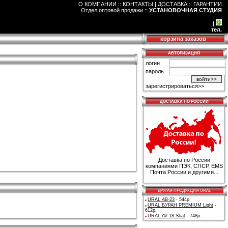
О КОМПАНИИ :: КОНТАКТЫ
|
ДОСТАВКА :: ГАРАНТИИ
Отдел оптовой продажи
::
УСТАНОВОЧНАЯ СТУДИЯ
|
тел.
корзина заказов
АВТОРИЗАЦИЯ
логин
пароль
зарегистрироваться>>
ДОСТАВКА ПО РОССИИ
Доставка по России
компаниями ПЭК, СПСР, EMS
Почта России и другими...
ДРУГАЯ ПРОДУКЦИЯ URAL
URAL AB-23
- 544р.
URAL БУРАН PREMIUM Light
-
612р.
URAL AV-18 Skat
- 748р.