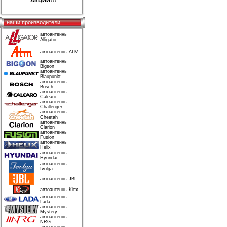
АКЦИИ!!!
наши производители
автоантенны
Alligator
автоантенны ATM
автоантенны
Bigson
автоантенны
Blaupunkt
автоантенны
Bosch
автоантенны
Calearo
автоантенны
Challenger
автоантенны
Cheetah
автоантенны
Clarion
автоантенны
Fusion
автоантенны
Helix
автоантенны
Hyundai
автоантенны
Ivolga
автоантенны JBL
автоантенны Kicx
автоантенны
Lada
автоантенны
Mystery
автоантенны
NRG