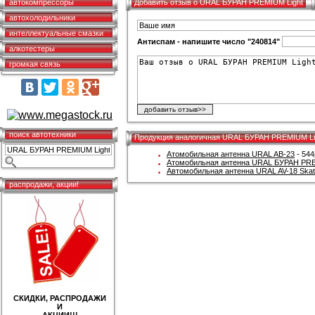
автокомпрессоры
Добавить отзыв о URAL БУРАН PREMIUM Light
автохолодильники
интеллектуальные смазки
Антиспам - напишите число "240814"
алкотестеры
громкая связь
поиск автотехники
Продукция аналогичная URAL БУРАН PREMIUM Li
Атомобильная антенна URAL AB-23
- 544
Атомобильная антенна URAL БУРАН PRE
Автомобильная антенна URAL AV-18 Skat
распродажи, акции!
СКИДКИ, РАСПРОДАЖИ
И