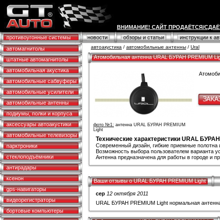
ВНИМАНИЕ! САЙТ ПРОДАЁТСЯ/СДАЁ
противоугонные системы
новости
обзоры и статьи
инструкции к а
автоакустика
/
автомобильные антенны
/
Ural
автомагнитолы
Атомобильная антенна URAL БУРАН PREMIUM Lig
штатные автомагнитолы
автомобильная акустика
Атомоби
автомобильные сабвуферы
автомобильные усилители
автомобильные антенны
подиумы, полки и корпуса
аксессуары автоакустики
фото №1:
антенна URAL БУРАН PREMIUM
Light
автомобильные телевизоры
Технические характеристики URAL БУРАН
Современный дизайн, гибкие приемные полотна 
парктроники
Возможность выбора пользователем варианта ус
стеклоподъёмники
Антенна предназначена для работы в городе и пр
антирадары
ксенон
Ваши отзывы о URAL БУРАН PREMIUM Light
gps-навигаторы
сер
12 октября 2011
видеорегистраторы
URAL БУРАН PREMIUM Light нормальная антенн
бортовые компьютеры