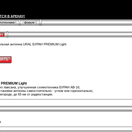
ТСЯ В АРЕНДУ!
втотехнике
форум
ht
льная антенна URAL БУРАН PREMIUM Light
612р.
 PREMIUM Light
из лавсана, улучшенная схемотехника БУРАН АВ-16;
тановки антенны самостоятельно - углом или горизонтально;
игороде, до 65 км от радиостанции.
а