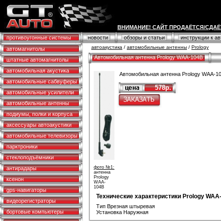
ВНИМАНИЕ! САЙТ ПРОДАЁТСЯ/СДАЁ
противоугонные системы
новости
обзоры и статьи
инструкции к а
автоакустика
/
автомобильные антенны
/
Prology
автомагнитолы
Автомобильная антенна Prology WAA-104B
штатные автомагнитолы
автомобильная акустика
Автомобильная антенна Prology WAA-1
автомобильные сабвуферы
578р.
автомобильные усилители
автомобильные антенны
подиумы, полки и корпуса
аксессуары автоакустики
автомобильные телевизоры
парктроники
стеклоподъёмники
фото №1:
антирадары
антенна
Prology
ксенон
WAA-
104B
gps-навигаторы
Технические характеристики Prology WAA
видеорегистраторы
Тип Врезная штыревая
бортовые компьютеры
Установка Наружная