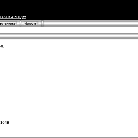
ТСЯ В АРЕНДУ!
втотехнике
форум
04B
-104B