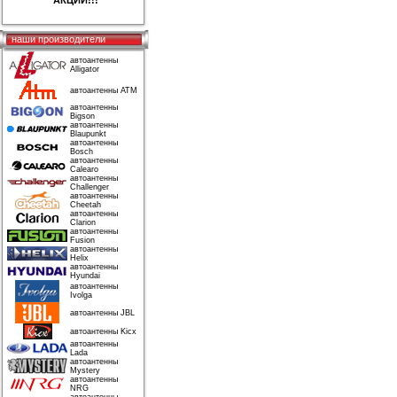
АКЦИИ!!!
наши производители
автоантенны
Alligator
автоантенны ATM
автоантенны
Bigson
автоантенны
Blaupunkt
автоантенны
Bosch
автоантенны
Calearo
автоантенны
Challenger
автоантенны
Cheetah
автоантенны
Clarion
автоантенны
Fusion
автоантенны
Helix
автоантенны
Hyundai
автоантенны
Ivolga
автоантенны JBL
автоантенны Kicx
автоантенны
Lada
автоантенны
Mystery
автоантенны
NRG