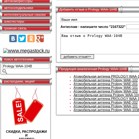
автокомпрессоры
автохолодильники
Добавить отзыв о Prology WAA-104B
интеллектуальные смазки
алкотестеры
Антиспам - напишите число "2167322"
громкая связь
поиск автотехники
Продукция аналогичная Prology WAA-104B
Атомобильная антенна PROLOGY WAA-
Атомобильная антенна Prology WAK-102
распродажи, акции!
Атомобильная антенна Prology WAE-201
Атомобильная антенна Prology WAK-101
Атомобильная антенна Prology WAA-102
Автомобильная антенна Prology WAA-10
Атомобильная антенна PROLOGY WAA-
Атомобильная антенна Prology WAE-202
Атомобильная антенна Prology WAA-101
Атомобильная антенна Prology WAA-103
СКИДКИ, РАСПРОДАЖИ
И