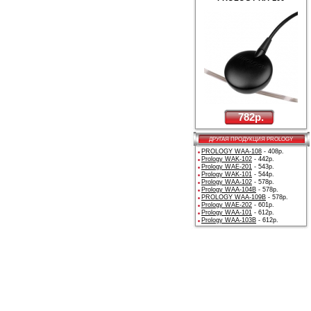
782р.
ДРУГАЯ ПРОДУКЦИЯ PROLOGY
PROLOGY WAA-108
- 408р.
Prology WAK-102
- 442р.
Prology WAE-201
- 543р.
Prology WAK-101
- 544р.
Prology WAA-102
- 578р.
Prology WAA-104B
- 578р.
PROLOGY WAA-109B
- 578р.
Prology WAE-202
- 601р.
Prology WAA-101
- 612р.
Prology WAA-103B
- 612р.