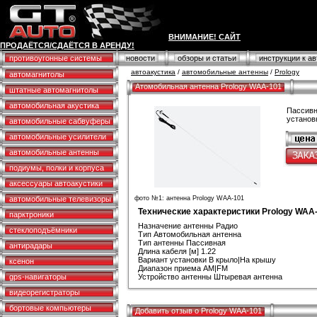
ВНИМАНИЕ! САЙТ
ПРОДАЁТСЯ/СДАЁТСЯ В АРЕНДУ!
противоугонные системы
новости
обзоры и статьи
инструкции к а
автоакустика
/
автомобильные антенны
/
Prology
автомагнитолы
Атомобильная антенна Prology WAA-101
штатные автомагнитолы
автомобильная акустика
Пассивн
установ
автомобильные сабвуферы
автомобильные усилители
автомобильные антенны
подиумы, полки и корпуса
аксессуары автоакустики
автомобильные телевизоры
фото №1: антенна Prology WAA-101
Технические характеристики Prology WAA
парктроники
Назначение антенны Радио
стеклоподъёмники
Тип Автомобильная антенна
Тип антенны Пассивная
антирадары
Длина кабеля [м] 1.22
Вариант установки В крыло|На крышу
ксенон
Диапазон приема AM|FM
gps-навигаторы
Устройство антенны Штыревая антенна
видеорегистраторы
бортовые компьютеры
Добавить отзыв о Prology WAA-101