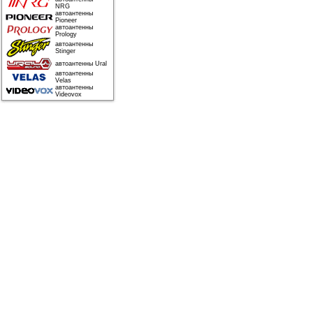
NRG
автоантенны
Pioneer
автоантенны
Prology
автоантенны
Stinger
автоантенны Ural
автоантенны
Velas
автоантенны
Videovox