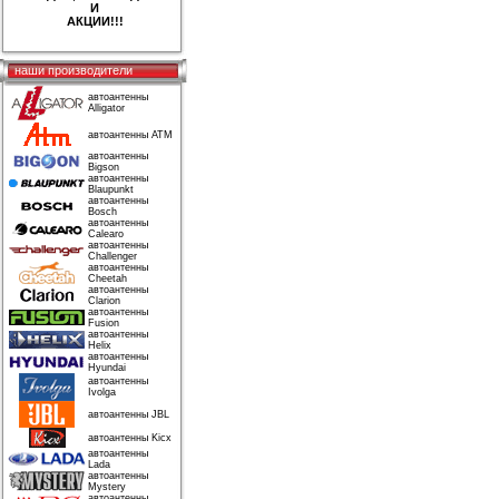
И
АКЦИИ!!!
наши производители
автоантенны
Alligator
автоантенны ATM
автоантенны
Bigson
автоантенны
Blaupunkt
автоантенны
Bosch
автоантенны
Calearo
автоантенны
Challenger
автоантенны
Cheetah
автоантенны
Clarion
автоантенны
Fusion
автоантенны
Helix
автоантенны
Hyundai
автоантенны
Ivolga
автоантенны JBL
автоантенны Kicx
автоантенны
Lada
автоантенны
Mystery
автоантенны