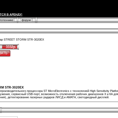
ТСЯ В АРЕНДУ!
втотехнике
форум
дар STREET STORM STR-3020EX
3332р.
ORM STR-3020EX
роизводительного процессора ST MicroElectronics с технологией High Sensitivity Plat
ужения, сервисный USB-порт, возможность отключения рабочих диапазонов Х и КА для
ения), детектирование лазерных радаров ЛИСД и АМАТА, светодиодный дисплей.