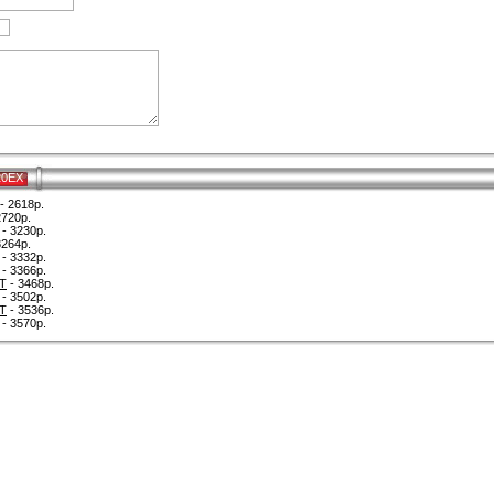
20EX
- 2618р.
2720р.
- 3230р.
3264р.
- 3332р.
- 3366р.
T
- 3468р.
- 3502р.
T
- 3536р.
- 3570р.