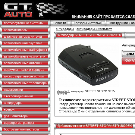
ВНИМАНИЕ! САЙТ ПРОДАЁТСЯ/СДАЁ
противоугонные системы
новости
обзоры и статьи
инструкции к а
антирадары
/
антирадары StreetStorm
автомагнитолы
Антирадар STREET STORM STR-3020EX
штатные автомагнитолы
автомобильная акустика
Антира
автомобильные сабвуферы
автомобильные усилители
автомобильные антенны
подиумы, полки и корпуса
аксессуары автоакустики
автомобильные телевизоры
парктроники
фото №1:
антирадар STREET STORM STR-
3020EX
стеклоподъёмники
Технические характеристики STREET ST
антирадары
Радар-детектор нового поколения на базе высокоп
повышения чувствительности и дальности обнар
ксенон
Стрелка (до 2 км с отдельным сигналом оповещ
gps-навигаторы
видеорегистраторы
Добавить отзыв о STREET STORM STR-3020EX
бортовые компьютеры