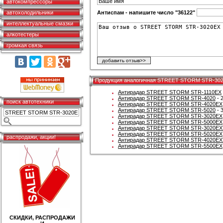
автокомпрессоры
автохолодильники
Антиспам - напишите число "36122"
интеллектуальные смазки
алкотестеры
громкая связь
Продукция аналогичная STREET STORM STR-30
Антирадар STREET STORM STR-1110EX
Антирадар STREET STORM STR-4020
- 
поиск автотехники
Антирадар STREET STORM STR-4020EX
Антирадар STREET STORM STR-5020
- 
Антирадар STREET STORM STR-3020EX
Антирадар STREET STORM STR-5000EX
Антирадар STREET STORM STR-3020EX
Антирадар STREET STORM STR-5020EX
распродажи, акции!
Антирадар STREET STORM STR-4020EX
Антирадар STREET STORM STR-5500EX
СКИДКИ, РАСПРОДАЖИ