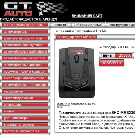
ВНИМАНИЕ! САЙТ
ПРОДАЁТСЯ/СДАЁТСЯ В АРЕНДУ!
противоугонные системы
новости
обзоры и статьи
инструкции к а
антирадары
/
антирадары Sho-Me
автомагнитолы
Антирадар SHO-ME 8230
штатные автомагнитолы
автомобильная акустика
Антирадар SHO-ME 82
автомобильные сабвуферы
1938р.
автомобильные усилители
автомобильные антенны
подиумы, полки и корпуса
аксессуары автоакустики
автомобильные телевизоры
парктроники
стеклоподъёмники
фото №1:
антирадар SHO-ME
антирадары
8230
ксенон
Технические характеристики SHO-ME 823
Четкое определение сигналов диапазонов X, Ultra
gps-навигаторы
Особый алгоритм защиты от ложных срабатываний (
сканирование (Smart Scan) в диапазонах Ultra X, 
видеорегистраторы
Отключение звуковых сигналов, Контроль яркос
бортовые компьютеры