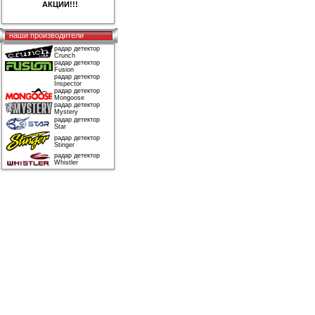
АКЦИИ!!!
наши производители
радар детектор
Crunch
радар детектор
Fusion
радар детектор
Inspector
радар детектор
Mongoose
радар детектор
Mystery
радар детектор
Star
радар детектор
Stinger
радар детектор
Whistler