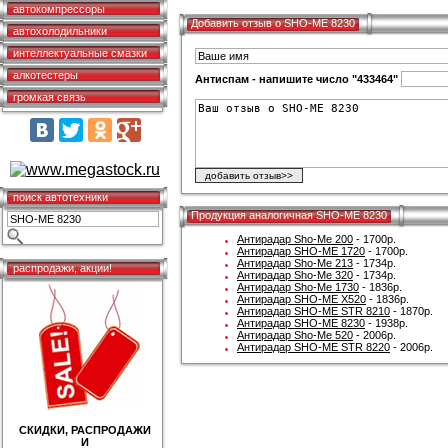
автокомпрессоры
Добавить отзыв о SHO-ME 8230
автохолодильники
интеллектуальные смазки
алкотестеры
Антиспам - напишите число "433464"
громкая связь
поиск автотехники
Продукция аналогичная SHO-ME 8230
Антирадар Sho-Me 200
- 1700р.
Антирадар SHO-ME 1720
- 1700р.
Антирадар Sho-Me 213
- 1734р.
распродажи, акции!
Антирадар Sho-Me 320
- 1734р.
Антирадар Sho-Me 1730
- 1836р.
Антирадар SHO-ME X520
- 1836р.
Антирадар SHO-ME STR 8210
- 1870р.
Антирадар SHO-ME 8230
- 1938р.
Антирадар Sho-Me 520
- 2006р.
Антирадар SHO-ME STR 8220
- 2006р.
СКИДКИ, РАСПРОДАЖИ
И