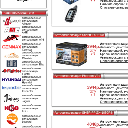
АКЦИИ!!!
Автозапуск двигате
Наличие сирены: е
Описание сигнализа
наши производители
автомобильные
сигнализации
Alligator
автомобильные
сигнализации
AME
Автосигнализация Sheriff ZX-1050
автомобильные
сигнализации APS
Автосигнализация
автомобильные
3944р.
сигнализации
Дальность действи
Cenmax
Наличие опций: ту
автомобильные
Брелок автосигнал
сигнализации
Автозапуск двигате
Cheetah
Описание сигнализа
автомобильные
сигнализации Elita
автомобильные
сигнализации
Fighter
Автосигнализация Pharaon V21
автомобильные
сигнализации
Hyundai
Автосигнализаци
автомобильные
3944р.
Дальность действи
сигнализации
Inspector
Наличие опций: ту
Брелок автосигнал
автомобильные
Автозапуск двигате
сигнализации
Jaguar
Описание сигнализ
автомобильные
сигнализации
KGB
Автосигнализация SHERIFF ZX-1050RS
автомобильные
сигнализации
Автосигнализаци
Leopard
4046р.
Дальность действи
автомобильные