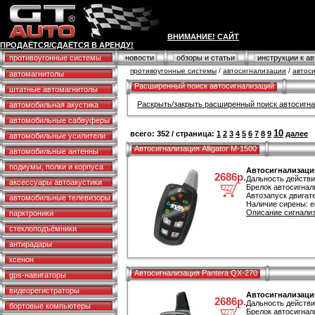
ВНИМАНИЕ! САЙТ
ПРОДАЁТСЯ/СДАЁТСЯ В АРЕНДУ!
противоугонные системы
новости
обзоры и статьи
инструкции к а
противоугонные системы
/
автосигнализации
/
автос
автомагнитолы
Расширенный поиск автосигнализаций
штатные автомагнитолы
Раскрыть/закрыть расширенный поиск автосигн
автомобильная акустика
автомобильные сабвуферы
10
всего: 352 / страница:
1
2
3
4
5
6
7
8
9
далее
автомобильные усилители
Автосигнализация Alligator M-1500
автомобильные антенны
подиумы, полки и корпуса
Автосигнализация
2686р.
Дальность действи
аксессуары автоакустики
Брелок автосигнал
Автозапуск двигате
автомобильные телевизоры
Наличие сирены: е
Описание сигнализа
парктроники
стеклоподъёмники
антирадары
ксенон
Автосигнализация Pantera QX-270
gps-навигаторы
видеорегистраторы
Автосигнализация
2686р.
Дальность действи
бортовые компьютеры
Брелок автосигнал