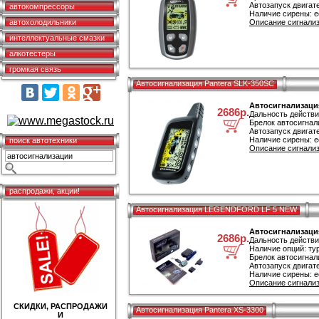
Автозапуск двигате
автокомпрессоры
Наличие сирены: е
автохолодильники
Описание сигнализ
интеллектуальные смазки
алкотестеры
громкая связь
Автосигнализация Pantera SLK-350SC
Автосигнализация
2686р.
Дальность действи
Брелок автосигнал
Автозапуск двигате
Наличие сирены: е
поиск автотехники
Описание сигнализ
распродажи, акции!
Автосигнализация LEGENDFORD LF 5 NEW
Автосигнализац
2686р.
Дальность действи
Наличие опций: ту
Брелок автосигнал
Автозапуск двигате
Наличие сирены: е
Описание сигнали
СКИДКИ, РАСПРОДАЖИ
Автосигнализация Pantera XS-3300
И