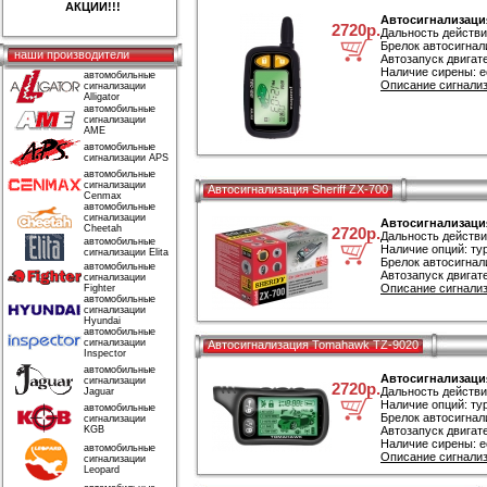
АКЦИИ!!!
Автосигнализация
2720р.
Дальность действи
Брелок автосигнал
наши производители
Автозапуск двигате
Наличие сирены: е
автомобильные
Описание сигнализ
сигнализации
Alligator
автомобильные
сигнализации
AME
автомобильные
сигнализации APS
автомобильные
сигнализации
Автосигнализация Sheriff ZX-700
Cenmax
автомобильные
сигнализации
Автосигнализация
Cheetah
2720р.
Дальность действи
автомобильные
Наличие опций: ту
сигнализации Elita
Брелок автосигнал
автомобильные
Автозапуск двигате
сигнализации
Описание сигнализа
Fighter
автомобильные
сигнализации
Hyundai
автомобильные
сигнализации
Автосигнализация Tomahawk TZ-9020
Inspector
автомобильные
Автосигнализаци
сигнализации
2720р.
Дальность действи
Jaguar
Наличие опций: ту
автомобильные
Брелок автосигнал
сигнализации
KGB
Автозапуск двигате
Наличие сирены: е
автомобильные
Описание сигнализ
сигнализации
Leopard