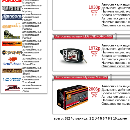
Mongoose
Автосигнализация
автомобильные
1938р.
Дальность действи
сигнализации
Наличие опций: ту
Mystery
автомобильные
Брелок автосигнал
сигнализации
Автозапуск двигате
Pandora
Наличие сирены: н
автомобильные
Описание сигнализ
сигнализации
Pantera
автомобильные
сигнализации
Автосигнализация LEGENDFORD 400
Partisan
автомобильные
сигнализации
Автосигнализац
Phantom
1972р.
Дальность действи
автомобильные
Наличие опций: ту
сигнализации
Pharaon
Брелок автосигнал
автомобильные
Автозапуск двигате
сигнализации
Наличие сирены: н
Scher-Khan
Описание сигнали
автомобильные
сигнализации
Sheriff
автомобильные
Автосигнализация Mystery MX-503
сигнализации
Tomahawk
автомобильные
Автосигнализация
2006р.
сигнализации
Дальность действи
Zorro
Брелок автосигнал
Автозапуск двигате
Наличие сирены: е
Описание сигнализ
3
всего: 352 / страница:
1
2
4
5
6
7
8
9
10
далее