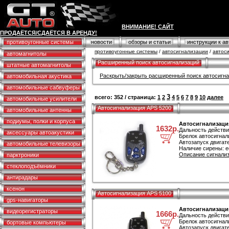
ВНИМАНИЕ! САЙТ
ПРОДАЁТСЯ/СДАЁТСЯ В АРЕНДУ!
противоугонные системы
новости
обзоры и статьи
инструкции к а
противоугонные системы
/
автосигнализации
/
автос
автомагнитолы
Расширенный поиск автосигнализаций
штатные автомагнитолы
Раскрыть/закрыть расширенный поиск автосигн
автомобильная акустика
автомобильные сабвуферы
3
всего: 352 / страница:
1
2
4
5
6
7
8
9
10
далее
автомобильные усилители
Автосигнализация APS 5200
автомобильные антенны
подиумы, полки и корпуса
Автосигнализаци
1632р.
Дальность действи
аксессуары автоакустики
Брелок автосигнал
Автозапуск двигате
автомобильные телевизоры
Наличие сирены: е
Описание сигнализ
парктроники
стеклоподъёмники
антирадары
ксенон
Автосигнализация APS 5100
gps-навигаторы
Автосигнализаци
видеорегистраторы
1666р.
Дальность действи
Брелок автосигнал
бортовые компьютеры
Автозапуск двигате