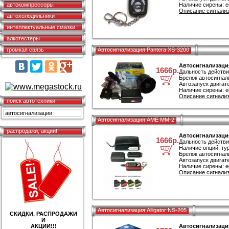
автокомпрессоры
Наличие сирены: е
Описание сигнализ
автохолодильники
интеллектуальные смазки
алкотестеры
громкая связь
Автосигнализация Pantera XS-3200
Автосигнализация
1666р.
Дальность действи
Брелок автосигнал
Автозапуск двигате
Наличие сирены: е
Описание сигнализ
поиск автотехники
Автосигнализация AME MM-2
распродажи, акции!
Автосигнализаци
1666р.
Дальность действи
Наличие опций: ту
Брелок автосигнал
Автозапуск двигате
Наличие сирены: е
Описание сигнализ
Автосигнализация Alligator NS-205
СКИДКИ, РАСПРОДАЖИ
И
АКЦИИ!!!
Автосигнализация