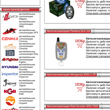
1700р.
Дальность действи
Брелок автосигнал
Автозапуск двигате
наши производители
Наличие сирены: е
Описание сигнализа
автомобильные
сигнализации
Alligator
автомобильные
сигнализации
AME
автомобильные
Автосигнализация Pantera SLK-10i
сигнализации APS
автомобильные
Автосигнализация
сигнализации
1836р.
Cenmax
Дальность действи
автомобильные
Наличие опций: ту
сигнализации
Брелок автосигнал
Cheetah
Автозапуск двигате
автомобильные
Наличие сирены: е
сигнализации Elita
Описание сигнализа
автомобильные
сигнализации
Fighter
автомобильные
сигнализации
Hyundai
автомобильные
Автосигнализация Mongoose EMS 1.7R
сигнализации
Inspector
автомобильные
Автосигнализаци
сигнализации
1836р.
Дальность действи
Jaguar
Наличие опций: ту
автомобильные
Брелок автосигнал
сигнализации
Автозапуск двигате
KGB
Описание сигнализ
автомобильные
сигнализации
Leopard
Автосигнализация Red Scorpio SRS-7000
автомобильные
сигнализации