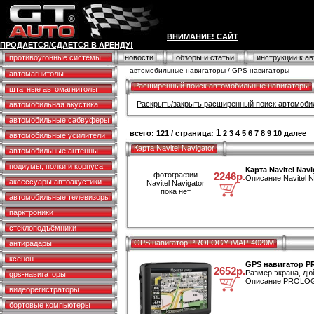
ВНИМАНИЕ! САЙТ
ПРОДАЁТСЯ/СДАЁТСЯ В АРЕНДУ!
противоугонные системы
новости
обзоры и статьи
инструкции к а
автомобильные навигаторы
/
GPS-навигаторы
автомагнитолы
Расширенный поиск автомобильные навигаторы
штатные автомагнитолы
Раскрыть/закрыть расширенный поиск автомоби
автомобильная акустика
автомобильные сабвуферы
1
всего: 121 / страница:
2
3
4
5
6
7
8
9
10
далее
автомобильные усилители
Карта Navitel Navigator
автомобильные антенны
подиумы, полки и корпуса
Карта Navitel Navi
фотографии
2246р.
Описание Navitel Na
аксессуары автоакустики
Navitel Navigator
пока нет
автомобильные телевизоры
парктроники
стеклоподъёмники
GPS навигатор PROLOGY iMAP-4020M
антирадары
ксенон
GPS навигатор P
2652р.
Размер экрана, дю
gps-навигаторы
Описание PROLOGY
видеорегистраторы
бортовые компьютеры