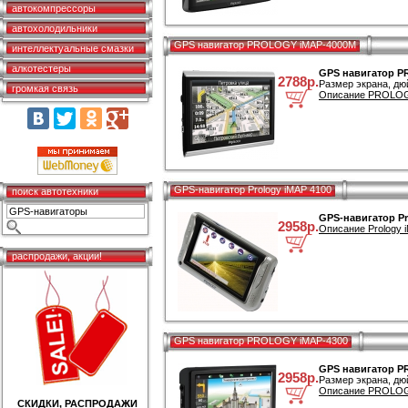
автокомпрессоры
автохолодильники
GPS навигатор PROLOGY iMAP-4000M
интеллектуальные смазки
алкотестеры
GPS навигатор P
2788р.
Размер экрана, дю
громкая связь
Описание PROLOGY
GPS-навигатор Prology iMAP 4100
поиск автотехники
GPS-навигатор Pr
2958р.
Описание Prology i
распродажи, акции!
GPS навигатор PROLOGY iMAP-4300
GPS навигатор P
2958р.
Размер экрана, дю
Описание PROLOGY
СКИДКИ, РАСПРОДАЖИ