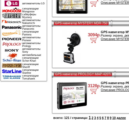
Описание MYSTER
автомагнитолы LG
сигнализации
Mongoose
сабвуферы
Mystery
автомагнитолы
GPS навигатор MYSTERY MDR-750
Nakamichi
автомагнитолы
Panasonic
сигнализации
GPS навигатор M
3094р.
Pantera
Размер экрана, дю
автомагнитолы
Описание MYSTERY
Pioneer
автомагнитолы
Prology
автомагнитолы
Sony
автомобильные
сигнализации
Scher-Khan
сигнализации
Sheriff
сигнализации
Starline
GPS навигатор PROLOGY iMAP-420Ti
сигнализации
Tomahawk
GPS навигатор P
3128р.
Размер экрана, дю
Описание PROLOGY
1
всего: 121 / страница:
2
3
4
5
6
7
8
9
10
далее