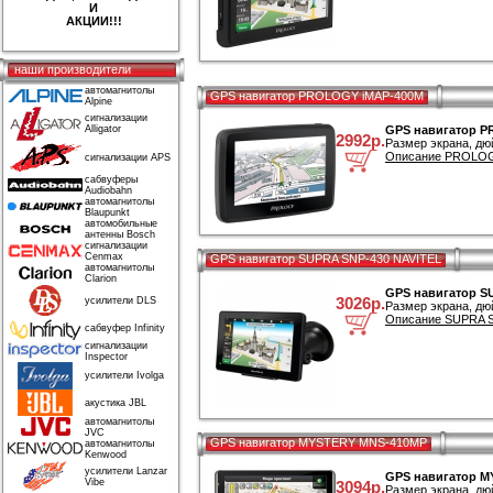
И
АКЦИИ!!!
наши производители
автомагнитолы
GPS навигатор PROLOGY iMAP-400M
Alpine
сигнализации
Alligator
GPS навигатор 
2992р.
Размер экрана, дю
Описание PROLOGY
сигнализации APS
сабвуферы
Audiobahn
автомагнитолы
Blaupunkt
автомобильные
антенны Bosch
сигнализации
Cenmax
GPS навигатор SUPRA SNP-430 NAVITEL
автомагнитолы
Clarion
GPS навигатор S
3026р.
усилители DLS
Размер экрана, дю
Описание SUPRA S
сабвуфер Infinity
сигнализации
Inspector
усилители Ivolga
акустика JBL
автомагнитолы
JVC
GPS навигатор MYSTERY MNS-410MP
автомагнитолы
Kenwood
усилители Lanzar
GPS навигатор 
Vibe
3094р.
Размер экрана, дю