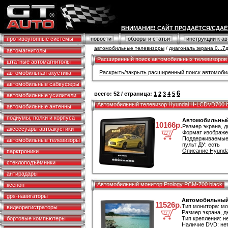
ВНИМАНИЕ! САЙТ ПРОДАЁТСЯ/СДАЁ
противоугонные системы
новости
обзоры и статьи
инструкции к а
автомобильные телевизоры
/
диагональ экрана 0...
автомагнитолы
Расширенный поиск автомобильных телевизоров
штатные автомагнитолы
Раскрыть/закрыть расширенный поиск автомоби
автомобильная акустика
автомобильные сабвуферы
6
всего: 52 / страница:
1
2
3
4
5
автомобильные усилители
Автомобильный телевизор Hyundai H-LCDVD700 b
автомобильные антенны
подиумы, полки и корпуса
Автомобильный 
10166р.
Размер экрана, д
аксессуары автоакустики
Формат изображен
Поддерживаемые
автомобильные телевизоры
пульт ДУ: есть
Описание Hyunda
парктроники
стеклоподъёмники
антирадары
Автомобильный монитор Prology PCM-700 black
ксенон
gps-навигаторы
Автомобильный 
11526р.
Тип монитора: м
видеорегистраторы
Размер экрана, д
бортовые компьютеры
Тип крепления: н
Наличие DVD: не