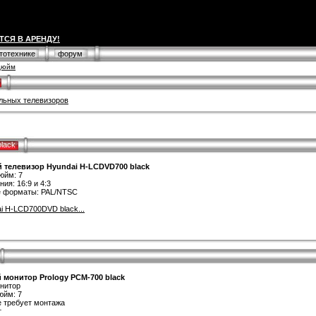
ТСЯ В АРЕНДУ!
втотехнике
форум
7дюйм
льных телевизоров
lack
телевизор Hyundai H-LCDVD700 black
юйм: 7
ия: 16:9 и 4:3
 форматы: PAL/NTSC
i H-LCD700DVD black...
монитор Prology PCM-700 black
онитор
юйм: 7
е требует монтажа
т