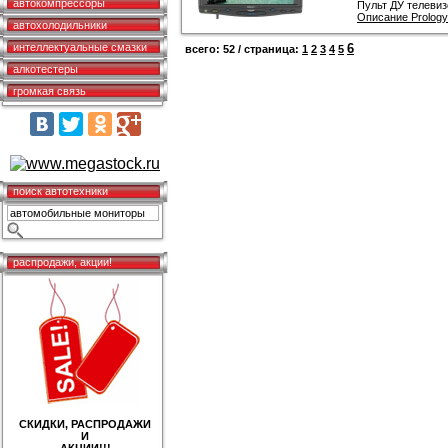
автокомпрессоры
Пульт ДУ телевиз
Описание Prology
автохолодильники
интеллектуальные смазки
6
всего: 52 / страница:
1
2
3
4
5
алкотестеры
громкая связь
поиск автотехники
распродажи, акции!
СКИДКИ, РАСПРОДАЖИ
И